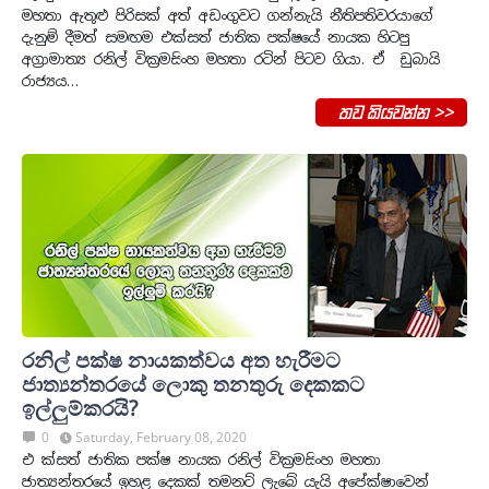
මහතා ඇතුළු පිරිසක් අත් අඩංගුවට ගන්නැයි නීතිපතිවරයාගේ
දැනුම් දීමත් සමඟම එක්සත් ජාතික පක්ෂයේ නායක හිටපු
අග්‍රාමාත්‍ය රනිල් වික්‍රමසිංහ මහතා රටින් පිටව ගියා. ඒ ඩුබායි
රාජ්‍යය…
තව කියවන්න >>
රනිල් පක්ෂ නායකත්වය අත හැරීමට
ජාත්‍යන්තරයේ ලොකු තනතුරු දෙකකට
ඉල්ලුම්කරයි?
0
Saturday, February 08, 2020
එ ක්සත් ජාතික පක්ෂ නායක රනිල් වික්‍රමසිංහ මහතා
ජාත්‍යන්තරයේ ඉහළ දෙකක් තමනට් ලැබේ යැයි අපේක්ෂාවෙන්