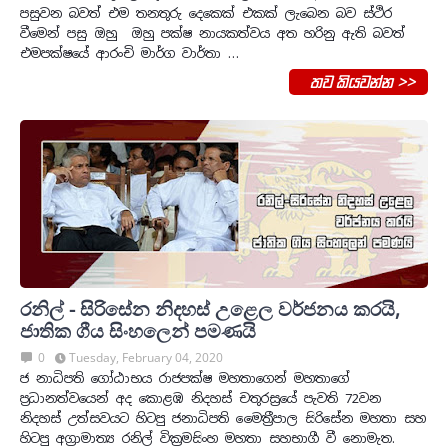
පසුවන බවත් එම තනතුරු දෙකෙක් එකක් ලැබෙන බව ස්ථිර
වීමෙන් පසු ඔහු ඔහු පක්ෂ නායකත්වය අත හරිනු ඇති බවත්
එමපක්ෂයේ ආරංචි මාර්ග වාර්තා …
තව කියවන්න >>
රනිල් - සිරිසේන නිදහස් උළෙල වර්ජනය කරයි,
ජාතික ගීය සිංහලෙන් පමණයි
0
Tuesday, February 04, 2020
ජ නාධිපති ගෝඨාභය රාජපක්ෂ මහතාගෙන් මහතාගේ
ප්‍රධානත්වයෙන් අද කොළඹ නිදහස් චතුරස්‍රයේ පැවති 72වන
නිදහස් උත්සවයට හිටපු ජනාධිපති මෛත්‍රීපාල සිරිසේන මහතා සහ
හිටපු අග්‍රාමාත්‍ය රනිල් වික්‍රමසිංහ මහතා සහභාගී වී නොමැත.