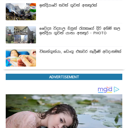
ඉන්දියාවේ තවත් ගුවන් අනතුරක්
වෛද්‍ය විද්‍යාල සිසුන් ‍රැසකගේ දිවි අහිමි කල
ඉන්දියා ගුවන් යානා අනතුර - PHOTO
චිකන්ගුන්යා, ඩෙංගු එකවර සෑදීමේ අවදානමක්
ADVERTISEMENT