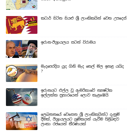
කටාර් සිටින සියළු ශ්‍රී ලාංකිකයින් වෙත උපදෙස්
ඉරාන-ඊශ්‍රායලය සටන් විරාමය
මැදපෙරදිග යුද ගිනි මැද තෙල් මිල ඉහළ යයිද
?
ඉරානයට එල්ල වූ ඇමරිකාවේ න්‍යෂ්ටික
ඉල්ලක්ක ප්‍රහාරයෙන් ලොව කැළඹෙයි
ලෙබනනයේ වෙසෙන ශ්‍රී ලාංකිකයින්ට දැනුම්
දීමක්, ඊශ්‍රායලයට ශ්‍රමිකයන් යැවීම පිළිබඳව
ලංකා රජයෙන් තීරණයක්