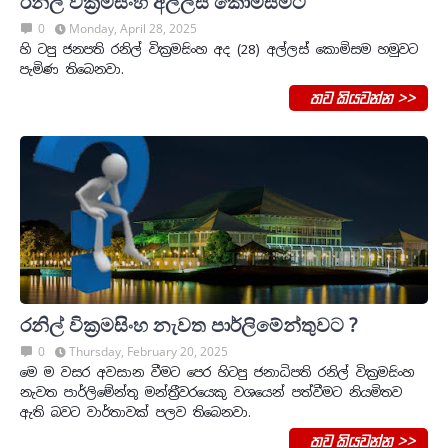
රනිල් වික්‍රමසිංහ අල්ලස් කොමිසමට
0
Monday, April 28, 2025
හි ටපු ජනපති රනිල් වික්‍රමසිංහ අද (28) අල්ලස් කොමිසම හමුවට
පැමිණ තිබෙනවා.
තව කියවන්න >>
රනිල් වික්‍රමසිංහ නැවත පාර්ලිමේන්තුවට ?
0
Thursday, February 20, 2025
මෙ ම වසර අවසාන වීමට පෙර හිටපු ජනාධිපති රනිල් වික්‍රමසිංහ
නැවත පාර්ලිමේන්තු මන්ත්‍රීවරයෙකු වශයෙන් පත්වීමට නියමිතව
ඇති බවට වාර්තාවක් පලව තිබෙනවා.
තව කියවන්න >>