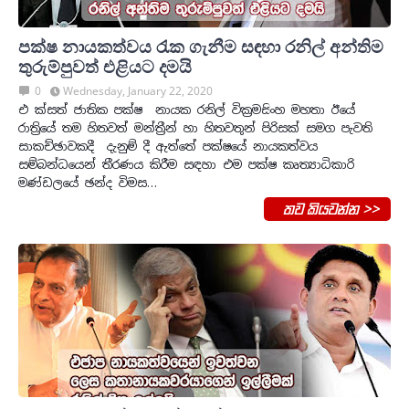
පක්ෂ නායකත්වය ‍රැක ගැනීම සඳහා රනිල් අන්තිම
තුරුම්පුවත් එළියට දමයි
0
Wednesday, January 22, 2020
එ ක්සත් ජාතික පක්ෂ නායක රනිල් වික්‍රමසිංහ මහතා ඊයේ
රාත්‍රියේ තම හිතවත් මන්ත‍්‍රීන් හා හිතවතුන් පිරිසක් සමග පැවති
සාකච්ඡාවකදී දැනුම් දී ඇත්තේ පක්ෂයේ නායකත්වය
සම්බන්ධයෙන් තීරණය කිරීම සඳහා එම පක්ෂ කෘත්‍යාධිකාරි
මණ්ඩලයේ ඡන්ද විමස…
තව කියවන්න >>