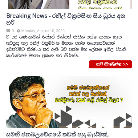
Breaking News - රනිල් වික්‍රමසිංහ සිය ධූරය අත
හරී
0
Monday, August 10, 2020
ව සර ගණනාවක් තිස්සේ එක්සත් ජාතික පක්ෂ නායක ලෙස
කටයුතු කළ රනිල් වික්‍රමසිංහ මහතා පක්ෂ නායකත්වයෙන්
ඉවත්වීමට තීරණය කර ඇති බව පක්ෂ මහ ලේකම් අකිල විරාජ්
කාරියවසම් මහතා ප්‍රකාශ කර සිටිනවා.
තව කියවන්න >>
සමඟි ජනබලවේගයේ තවත් පසු බැස්මක්,