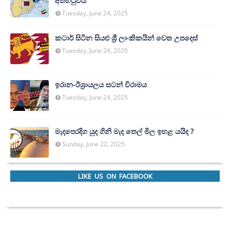
අත්හි‍ටුවයි
Tuesday, June 24, 2025
කටාර් සිටින සියළු ශ්‍රී ලාංකිකයින් වෙත උපදෙස්
Tuesday, June 24, 2025
ඉරාන-ඊශ්‍රායලය සටන් විරාමය
Tuesday, June 24, 2025
මැදපෙරදිග යුද ගිනි මැද තෙල් මිල ඉහළ යයිද ?
Sunday, June 22, 2025
LIKE US ON FACEBOOK