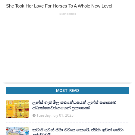
MOST READ
ලාෆ්ස් ගෑස් මිල සම්බන්ධයෙන් ලාෆ්ස් සමාගමේ
අධ්‍යක්ෂකවරයාගෙන් ප්‍රකාශයක්
Tuesday, July 01, 2025
කටාර් ගුවන් සීමා විවෘත කෙරේ, ජසීරා ගුවන් සේවා