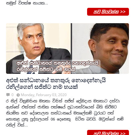
නමුත් විපක්ෂ නායක…
තව කියවන්න >>
අළුත් සන්ධානයේ තනතුරු නොදෙන්නැයි
රනිල්ගෙන් සජිත්ට නම් හයක්
0
Monday, February 03, 2020
ර නිල් වික්‍රමසිංහ මහතා විසින් සජිත් ප්‍රේමදාස මහතාට දන්වා
ඇත්තේ එක්සත් ජාතික පක්ෂයේ ප්‍රධානත්වයෙන් බිහි කිරීමට
නියමිත නව දේශපාලන සන්ධානයේ මහලේකම් ධුරයට පත්
නොකළ යුතු පුද්ගලයන් 06 දෙනෙකු සිටින බවයි. ඔවුන්ගේ නම්
රනිල් වික්‍…
තව කියවන්න >>