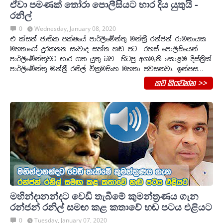
ඒවා පමණක් ‍තෝරා පොලීසියට භාර දිය යුතුයි -
රනිල්
0
Wednesday, January 08, 2020
එ ක්සත් ජාතික පක්ෂයේ පාර්ලිමේන්තු මන්ත්‍රී රන්ජන් රාමනායක
මහතාගේ දුරකතන සංවාද සහ්ත හඬ පට රහස් පොලිසියෙන්
පාර්ලිමේන්තුවට භාර ගත යුතු බව හිටපු අගමැති කොළඹ දිස්ත්‍රික්
පාර්ලිමේන්තු මන්ත්‍රී රනිල් වික්‍රමසිංහ මහතා පවසනවා. ඉන්පස…
තව කියවන්න >>
මහින්දානන්දට වෙඩි තැබීමේ කුමන්ත්‍රණය ගැන
රන්ජන් රනිල් සමඟ කළ කතාවේ හඬ පටය එළියට
0
Tuesday, January 07, 2020