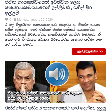
එජාප නායකත්වයෙන් ඉවත්වන ලෙස
කතානායකවරයාගෙන් ඉල්ලීමක් , රනිල් දින
ඉල්ලයි
0
Monday, January 20, 2020
ර නිල් වික්‍රමසිංහ, කතානායක කරු ජයසූරිය හා විපක්ෂ නායක
සජිත් ප්‍රේමදාස අතර එක්සත් ජාතික පක්ෂයේ නායකත්වය
සම්බන්ධයෙන් තීරණාත්මක සාකච්ඡාවක් පවත්වා තිබෙනවා. ඒ
අනුව ඇති වී තිබෙන අර්බුදය තීරණාත්මක තැනකට පැමිණ ඇති
බව වාර්තා වනවා. …
තව කියවන්න >>
රන්ජන්ගේ හඬපට කතානායකට භාර දෙන්න, සුදුසු