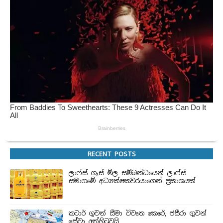
RECENT POSTS
ලාෆ්ස් ගෑස් මිල සම්බන්ධයෙන් ලාෆ්ස්
සමාගමේ අධ්‍යක්ෂකවරයාගෙන් ප්‍රකාශයක්
කටාර් ගුවන් සීමා විවෘත කෙරේ, ජසීරා ගුවන්
සේවා අත්හි‍ටුවයි