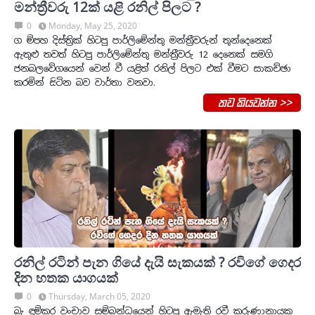
මන්ත්‍රීවරු 12ක් යළි රනිල් පිලට ?
0
Monday, May 25, 2020
ග ම්පහ දිස්ති‍්‍රක් හිටපු පාර්ලිමේන්තු මන්තී‍්‍රවරුන් තුන්දෙනෙක්
ඇතුළු තවත් හිටපු පාර්ලිමේන්තු මන්ත්‍රීවරු 12 දෙනෙක් සමගි
ජනබලවේගයෙන් වෙන් වී යළිත් රනිල් පිලට එක් වීමට සාකච්ඡා
කරමින් සිටින බව වාර්තා වනවා.
තව කියවන්න >>
රනිල් රටින් පැන ගියේ දැයි සැකයක් ? රවිගේ ගෙදර
දින හතක යාගයක්
0
Thursday, March 05, 2020
බැ ඳුම්කර වංචාව සම්බන්ධයෙන් හිටපු ඇමැති රවී කරුණානායක