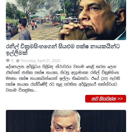
රනිල් වික්‍රමසිංහගෙන් සියළුම පක්ෂ නායකයින්ට
ඉල්ලීමක්
0
Thursday, April 21, 2022
දේශපාලන අර්බූධය පිළිබඳ ස්ථාවරය වහාම හෙළි කරන ලෙස
එක්සත් ජාතික පක්ෂ නායක, හිටපු අග්‍රාමාත්‍ය රනිල් වික්‍රමසිංහ
මහතා පක්ෂ නායකයින්ගෙන් ඉල්ලා තිබෙනවා. ඊයේ (20) පැවති
පක්ෂ නායක රැස්වීමේදී රට තුළ පවතින අර්බූදකාරී තත්ත්වයට
වහාම විසඳුමක…
තව කියවන්න >>