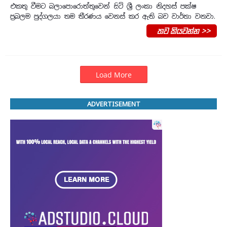
එකතු වීමට බලාපොරොත්තුවෙන් සිටි ශ්‍රී ලංකා නිදහස් පක්ෂ
ප්‍රබලම පුද්ගලයා තම තීරණය වෙනස් කර ඇති බව වාර්තා වනවා.
තව කියවන්න >>
Load More
ADVERTISEMENT