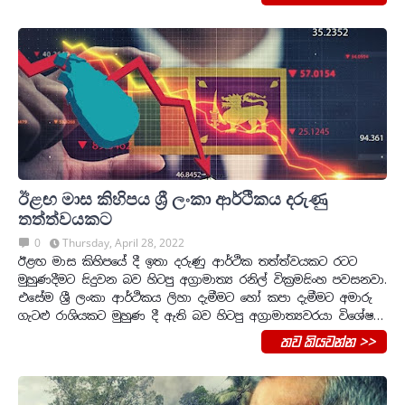
ඊළඟ මාස කිහිපය ශ්‍රී ලංකා ආර්ථිකය දරුණු
තත්ත්වයකට
0
Thursday, April 28, 2022
ඊළඟ මාස කිහිපයේ දී ඉතා දරුණු ආර්ථික තත්ත්වයකට රටට
මුහුණදීමට සිදුවන බව හිටපු අග්‍රාමාත්‍ය රනිල් වික්‍රමසිංහ පවසනවා.
එසේම ශ්‍රී ලංකා ආර්ථිකය ලිහා දැමීමට හෝ කපා දැමීමට අමාරු
ගැටළු රාශියකට මුහුණ දී ඇති බව හිටපු අග්‍රාමාත්‍යවරයා විශේෂ…
තව කියවන්න >>