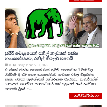
සුපිරි මොළයෙන් රනිල් නැවතත් පක්ෂ
නායකත්වයට, රනිල් හිට්ලර් වගෙයි
0
Friday, January 31, 2020
එ ක්සත් ජාත්ක පක්ෂයේ ඊයේ පැවති කෘත්‍යාධිකාරී මණ්ඩල
‍රැස්වීමේ දී එම පක්ෂ නායකත්වයට නැවතත් රනිල් වික්‍රමසිංහ
මහතා බහුතර කැමැත්තෙන් පත්කරගෙන තිබෙනවා. සාමාජ්කය්න්
58කගෙන් සමන්විත කෘත්‍යාධිකාරී මණ්ඩලයෙන් ඊයේ ‍රැස්වීමට
සහභාගී වූයේ ස…
තව කියවන්න >>