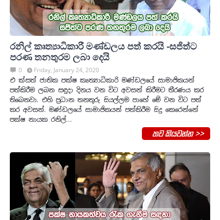
රනිල් කෘත්‍යාධිකාරී මණ්ඩලය පත් කරයි -සජිත්ට
පරණ තනතුරම ලබා දෙයි
0
Friday, January 24, 2020
එ ක්සත් ජාතික පක්ෂ කෘත්‍යාධිකාරි මණ්ඩලයේ සාමාජිකයන්
පත්කිරීම ලබන සඳුදා දිනය වන විට අවසන් කිරීමට තීරණය කර
තිබෙනවා. එහි ප්‍රධාන තනතුරු සියල්ලම පාහේ මේ වන විට පත්
කර අවසන්. මණ්ඩලයේ සාමාජිකයන් පත්කිරීම සිදු කෙරෙන්නේ
පක්ෂ නායක රනිල්…
තව කියවන්න >>