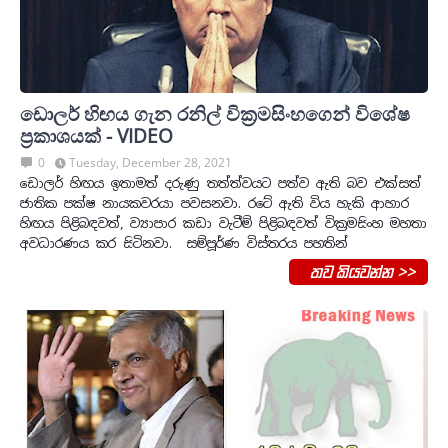
ඩොලර් හිඟය ගැන රනිල් වික්‍රමසිංහගෙන් විශේෂ
ප්‍රකාශයක් - VIDEO
0
Tuesday, December 28, 2021
ඩොලර් හිඟය ඉතාමත් දරුණු තත්ත්වයට පත්ව ඇති බව එක්සත්
ජාතික පක්ෂ නායකවරයා පවසනවා. රටේ ඇති විය හැකි ආහාර
හිඟය පිළිබඳවත්, ව්‍යාපාර කඩා වැටීම් පිළිබඳවත් වික්‍රමසිංහ මහතා
අවධාරණය කර සිටිනවා. සම්පූර්ණ විස්තරය පහතින්
තව කියවන්න >>