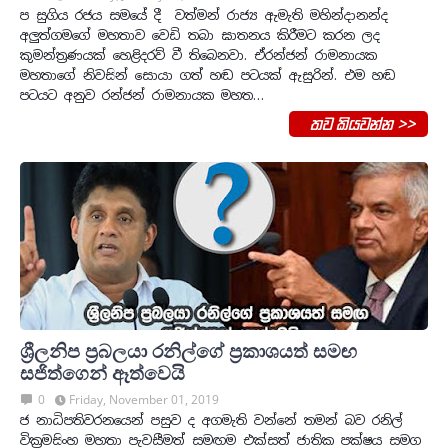
ප සුගිය රජය සමයේ දී වත්මන් රාජ්‍ය ඇමැති මහින්දානන්ද
අලුත්ගමගේ මහතාව වෙඩි තබා ඝාතනය කිරීමට කරන ලද
කුමන්ත්‍රණයක් හෙළිදරව් වී තිබෙනවා. ඒරන්ජන් රාමනායක
මහතාගේ නිවසින් සොයා ගත් හඬ පටයක් ඇසුරින්. එම හඬ
පටයට අනුව රන්ජන් රාමනායක මහත…
තව කියවන්න >>
ශ්‍රීලනිප ප්‍රබලයා රනිල්ගේ ප්‍රකාශයත් සමඟ
සජිත්ගෙන් ඈත්වෙයි
0
Friday, November 01, 2019
ජ නාධිපතිවරනයෙන් පසුව ද අගමැති වන්නේ තමන් බව රනිල්
වික්‍රමසිංහ මහතා පැවසීමත් සමඟම එක්සත් ජාතික පක්ෂය සමග