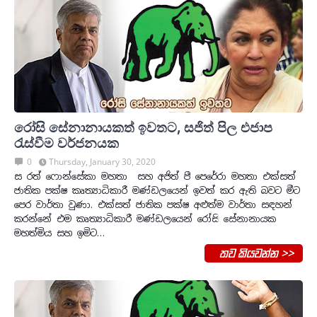
රෝසි සේනානායකත් ඉවතට, සජිත් පිල එජාප
‍රැස්වීම වර්ජනයක
0
Thursday, January 30, 2020
ස රත් ෆොන්සේකා මහතා සහ අජිත් පී පෙරේරා මහතා එක්සත්
ජාතික පක්ෂ කෘත්‍යාධිකාරී මණ්ඩලයෙන් ඉවත් කර ඇති බවට මීට
පෙර වාර්තා වුණා. එක්සත් ජාතික පක්ෂ අළුත්ම වාර්තා සඳහන්
කරන්නේ එම කෘත්‍යාධිකාරී මණ්ඩලයෙන් රෝසි සේනානායක
මහත්මිය සහ ඉමිට…
තව කියවන්න >>