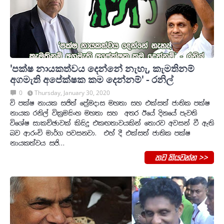
'පක්ෂ නායකත්වය දෙන්නේ නැහැ, කැමතිනම්
අගමැති අපේක්ෂක කම දෙන්නම්' - රනිල්
0
Thursday, January 30, 2020
වි පක්ෂ නායක සජිත් ප්‍රේමදාස මහතා සහ එක්සත් ජාතික පක්ෂ
නායක රනිල් වික්‍රමසිංහ මහතා සහ අතර ඊයේ දිනයේ පැවති
විශේෂ සාකච්ඡාවක් කිසිදු එකඟතාවයකින් තොරව අවසන් වී ඇති
බව ආරංචි මාර්ග පවසනවා. එහ් දී එක්සත් ජාතික පක්ෂ
නායකත්වය සජි…
තව කියවන්න >>