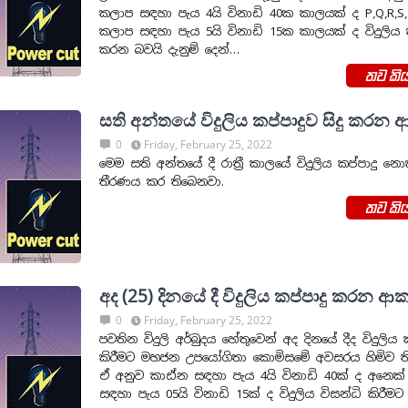
කලාප සඳහා පැය 4යි විනාඩි 40ක කාලයක් ද P,Q,R,S,
කලාප සඳහා පැය 5යි විනාඩි 15ක කාලයක් ද විදුලිය ක
කරන බවයි දැනුම් දෙන්…
තව කිය
සති අන්තයේ විදුලිය කප්පාදුව සිදු කරන
0
Friday, February 25, 2022
මෙම සති අන්තයේ දී රාත්‍රී කාලයේ විදුලිය කප්පාදු නො
තීරණය කර තිබෙනවා.
තව කිය
අද (25) දිනයේ දී විදුලිය කප්පාදු කරන ආ
0
Friday, February 25, 2022
පවතින විදුලි අර්බුදය හේතුවෙන් අද දිනයේ දීද විදුලිය ක
කිරීමට මහජන උපයෝගිතා කොමිසමේ අවසරය හිමිව 
ඒ අනුව කාඪ්න සඳහා පැය 4යි විනාඩි 40ක් ද අනෙක
සඳහා පැය 05යි විනාඩි 15ක් ද විදුලිය විසන්ධි කිරීමට 