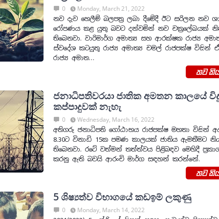
0
Monday, March 21, 2022
නව දැව හෙලීම් බලපත්‍ර ලබා දීමේදී ඊට සරිලන නව 
රෝපණය කළ යුතු බවට දන්වමින් නව චක්‍රලේඛයක් නි
තිබෙනවා. වාරිමාර්ග අමාත්‍ය සහ ආරක්ෂක රාජ්‍ය අමාත
ස්වදේශ කටයුතු රාජ්‍ය අමාත්‍ය චමල් රාජපක්ෂ විසින් 
රාජ්‍ය අමාත…
තව කිය
ජනාධිපතිවරයා ජාතික අමතන කාලයේ විදු
කප්පාදුවක් නැහැ
0
Wednesday, March 16, 2022
අතිගරු ජනාධිපති ගෝඨාභය රාජපක්ෂ මහතා විසින් අද රා
8.30ට විනාඩි 15ක පමණ කාලයක් ජාතිය ඇමතීමට නි
තිබෙනවා. රටේ වත්මන් තත්ත්වය පිළිබඳව මෙහිදී ප්‍රකාශ
කරනු ඇති බවයි ආරංචි මාර්ග සඳහන් කරන්නේ.
තව කිය
5 ශිෂ්‍යත්ව විභාගයේ කඩඉම් ලකුණු
0
Monday, March 14, 2022