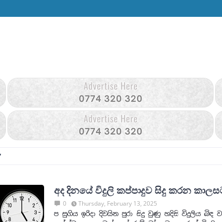
අද දිනයේ විදුලි කප්පාදුව සිදු කරන කා
0
Thursday, February 13, 2025
ප සුගිය ඉරිදා දිවයින පුරා සිදු වුණු හදිසි විදුලිය බිඳ ව