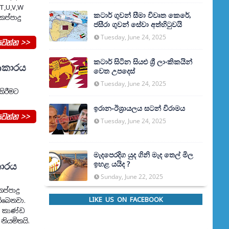
T,U,V,W
කටාර් ගුවන් සීමා විවෘත කෙරේ,
ප්පාදු
ජසීරා ගුවන් සේවා අත්හි‍ටුවයි
Tuesday, June 24, 2025
වන්න >>
කටාර් සිටින සියළු ශ්‍රී ලාංකිකයින්
 ආකාරය
වෙත උපදෙස්
Tuesday, June 24, 2025
කිරීමට
ඉරාන-ඊශ්‍රායලය සටන් විරාමය
වන්න >>
Tuesday, June 24, 2025
මැදපෙරදිග යුද ගිනි මැද තෙල් මිල
ඉහළ යයිද ?
කාරය
Sunday, June 22, 2025
ප්පාදු
LIKE US ON FACEBOOK
තිබෙනවා.
් කාණ්ඩ
නියමිතයි.