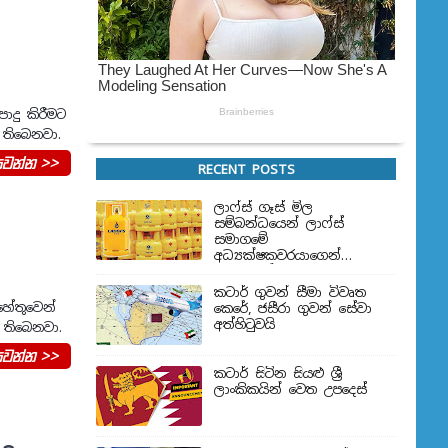
ාදු කිරීමට
තිබෙනවා.
වන්න >>
RECENT POSTS
ලාෆ්ස් ගෑස් මිල
සම්බන්ධයෙන් ලාෆ්ස්
සමාගමේ
අධ්‍යක්ෂකවරයාගෙන්
ප්‍රකාශයක්
කටාර් ගුවන් සීමා විවෘත
හේතුවෙන්
කෙරේ, ජසීරා ගුවන් සේවා
අත්හි‍ටුවයි
 තිබෙනවා.
වන්න >>
කටාර් සිටින සියළු ශ්‍රී
ලාංකිකයින් වෙත උපදෙස්