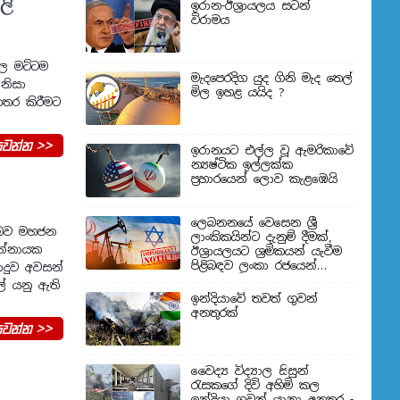
ලි
ඉරාන-ඊශ්‍රායලය සටන්
විරාමය
ජල මට්ටම
මැදපෙරදිග යුද ගිනි මැද තෙල්
නිසා
මිල ඉහළ යයිද ?
නතර කිරීමට
වන්න >>
ඉරානයට එල්ල වූ ඇමරිකාවේ
න්‍යෂ්ටික ඉල්ලක්ක
ප්‍රහාරයෙන් ලොව කැළඹෙයි
ලෙබනනයේ වෙසෙන ශ්‍රී
ි බව මහජන
ලාංකිකයින්ට දැනුම් දීමක්,
ත්නායක
ඊශ්‍රායලයට ශ්‍රමිකයන් යැවීම
පිළිබඳව ලංකා රජයෙන්
ාදුව අවසන්
තීරණයක්
් යනු ඇති
ඉන්දියාවේ තවත් ගුවන්
අනතුරක්
වන්න >>
වෛද්‍ය විද්‍යාල සිසුන්
‍රැසකගේ දිවි අහිමි කල
ඉන්දියා ගුවන් යානා අනතුර -