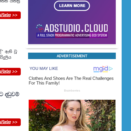
නන යන්ත්‍ර
වන්න >>
ේ" ඇති වූ
ADVERTISEMENT
ිදුලිය
වන්න >>
 දඬුවම්
වන්න >>