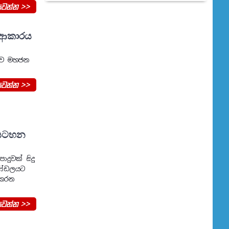
වන්න >>
න ආකාරය
බඳව මහජන
වන්න >>
ාලසටහන
ාදුවක් සිදු
මණ්ඩලයට
 කරන
වන්න >>