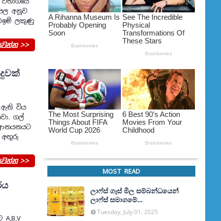
්ව විභාගයේ
තිපල අනුව
කඩඉම් ලකුණු
වන්න >>
දුවක්
 ඇති විය
වා. ගල්
න ආනයනයට
 අඟුරු
වන්න >>
MOST READ
රය
ලාෆ්ස් ගෑස් මිල සම්බන්ධයෙන්
ලාෆ්ස් සමාගමේ
අධ්‍යක්ෂකවරයාගෙන් ප්‍රකාශයක්
Tuesday, July 01, 2025
 A,B,V