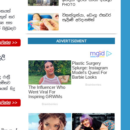
PHOTO
ශාකයක්
චිකන්ගුන්යා, ඩෙංගු එකවර
කුත් කර
සෑදීමේ අවදානමක්
්‍ය සහ
ඒ පිළිබඳව
ADVERTISEMENT
වන්න >>
ලි
ත්‍රී
යමිතව
යක් සිදු
වන්න >>