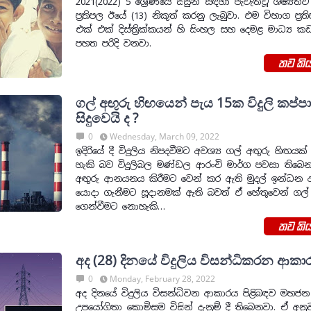
2021(2022) 5 ශ්‍රේණියේ සිසුන් සඳහා පැවැත්වූ ශිෂ්‍යත
ප්‍රතිපල ඊයේ (13) නිකුත් කරනු ලැබුවා. එම විභාග ප්‍ර
එක් එක් දිස්ත්‍රික්කයන් හි සිංහල සහ දෙමළ මාධ්‍ය 
පහත පරිදි වනවා.
තව කිය
ගල් අඟුරු හිඟයෙන් පැය 15ක විදුලි කප්පා
සිදුවෙයි ද ?
0
Wednesday, March 09, 2022
ඉදිරියේ දී විදුලිය නිපදවීමට අවශ්‍ය ගල් අඟුරු හිඟයක්
හැකි බව විදුලිබල මණ්ඩල ආරංචි මාර්ග පවසා තිබෙන
අඟුරු ආනයනය කිරීමට වෙන් කර ඇති මුදල් ඉන්ධ
යොදා ගැනීමට සූදානමක් ඇති බවත් ඒ හේතුවෙන් ගල්
ගෙන්වීමට නොහැකි…
තව කිය
අද (28) දිනයේ විදුලිය විසන්ධිකරන ආකා
0
Monday, February 28, 2022
අද දිනයේ විදුලිය විසන්ධිවන ආකාරය පිළිබඳව මහජන
උපයෝගිතා කොමිසම විසින් දැනුම් දී තිබෙනවා. ඒ අනුව