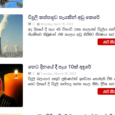
විදුලි කප්පාදුව පැයකින් අඩු කෙරේ
0
Monday, April 18, 2022
අද දිනයේ දී පැය 4යි විනාඩි 20ක කාලයක් විදුලිය කප්ප
නියමිතව තිබුණත් එම කාලය අඩු කිරීමට තීරණය කර 
තව කිය
හෙට දිනයේ දී පැය 10ක් අඳුරේ
0
Tuesday, March 29, 2022
විදුලි බලාගාර සතුව ප්‍රමාණවත් ඉන්ධන නොමැති වීම 
හෙට දිනයේ දී විදුලි කප්පාදු කරන කාල සීමා දීර්ඝ කර
තව කිය