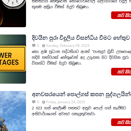
තත්ත්වය හෙතුවෙන් නෝරොච්චෝල බලාගාරයේ විදුලි ජ
තුනම අක්‍රිය වීමක් සිදුව තිබුණා.
තව කිය
දිවයින පුරා විදුලිය විසන්ධිය වීමට හේතුව
0
Sunday, February 09, 2025
කො ළඹ ප්‍රධාන පද්ධතියට අයත් "පානදුර ග්‍රිඩ් උපපොළ
හදිසි තත්වයක් හේතුවෙන් අද උදෑසන සිට දිවයින පුරා ව
විසන්ධි වීමක් සිදුව තිබුණා.
තව කිය
අනවසරයෙන් පොල්ගස් කපන පුද්ගලයින්ට
0
Friday, January 24, 2025
2 023 ගස් හෙලීමේ පනතට අනුව පොල් ගස් කැපීමට
අනිවාර්යයෙන් අවසර ගතයුතුවනවා.
තව කිය