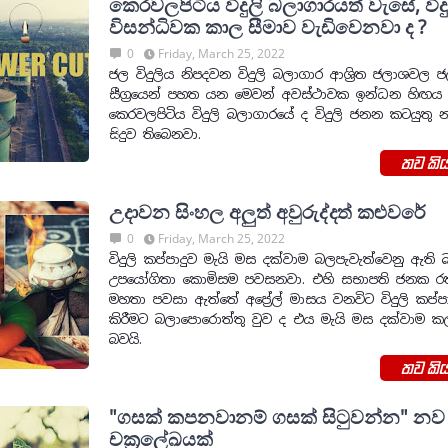
කෙරවලපිටිය විදුලි බලාගාරයත් වැසේ, විදු
විසන්ධිවක කාල සීමාව වැඩිවෙනවා ද ?
0
Friday, March 25, 2022
ජල විදුලිය නිපදවන විදුලි බලාගාර ආශ්‍රිත ජලාශවල 
සීග්‍රයෙන් පහත යන මෙවන් අවස්ථාවක ඉන්ධන හිඟය 
කෙරවලපිටිය විදුලි බලාගාරයේ ද විදුලි ජනන කටයුතු 
සිදුව තිබෙනවා.
තව කිය
උදාවන සිංහල අලුත් අවුරුද්දත් කළුවරේ
0
Friday, March 25, 2022
විදුලි කප්පාදුව මැයි මස දක්වාම බලපැවැත්වෙනු ඇත
උපයෝගිතා කොමිසම පවසනවා. එහි සභාපති ජනක ර
මහතා පවසා ඇත්තේ අප්‍රේල් මාසය වනවිට විදුලි කප්ප
කිරීමට බලාපොරොත්තු වුව ද එය මැයි මස දක්වාම කල
බවයි.
තව කිය
"ගසක් කපනවානම් ගසක් සි‍ටුවන්න" නව
චක්‍රලේඛයක්