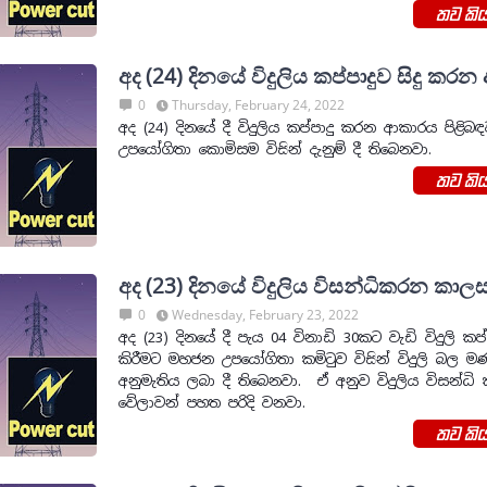
තව කිය
අද (24) දිනයේ විදුලිය කප්පාදුව සිදු කර
0
Thursday, February 24, 2022
අද (24) දිනයේ දී විදුලිය කප්පාදු කරන ආකාරය පිළි
උපයෝගිතා කොමිසම විසින් දැනුම් දී තිබෙනවා.
තව කිය
අද (23) දිනයේ විදුලිය විසන්ධිකරන ක
0
Wednesday, February 23, 2022
අද (23) දිනයේ දී පැය 04 විනාඩි 30කට වැඩි විදුලි කප්ප
කිරීමට මහජන උපයෝගිතා කමි‍ටුව විසින් විදුලි බල 
අනුමැතිය ලබා දී තිබෙනවා. ඒ අනුව විදුලිය විසන්ධි
වේලාවන් පහත පරිදි වනවා.
තව කිය