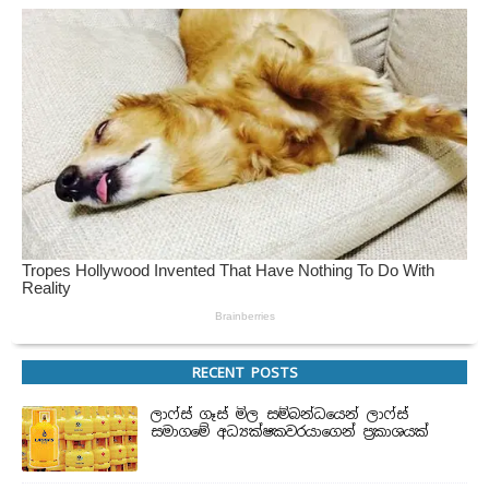
RECENT POSTS
ලාෆ්ස් ගෑස් මිල සම්බන්ධයෙන් ලාෆ්ස්
සමාගමේ අධ්‍යක්ෂකවරයාගෙන් ප්‍රකාශයක්