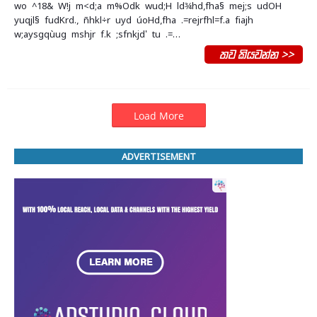
wo ^18& W!j m<d;a m%Odk wud;H ld¾hd,fha§ mej;s udOH
yuqjl§ fudKrd., ñhkl÷r uyd úoHd,fha .=rejrfhl=f.a fiajh
w;aysgqùug mshjr f.k ;sfnkjd' tu .=…
තව කියවන්න >>
Load More
ADVERTISEMENT