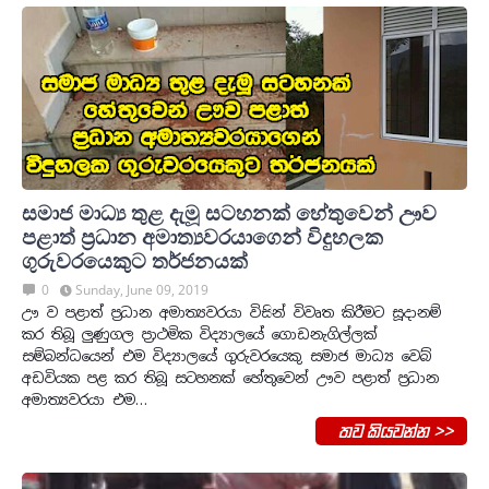
සමාජ මාධ්‍ය තුළ දැමූ සටහනක් හේතුවෙන් ඌව
පළාත් ප්‍රධාන අමාත්‍යවරයාගෙන් විදුහලක
ගුරුවරයෙකුට තර්ජනයක්
0
Sunday, June 09, 2019
ඌ ව පළාත් ප්‍රධාන අමාත්‍යවරයා විසින් විවෘත කිරීමට සූදානම්
කර තිබූ ලුණුගල ප්‍රාථමික විද්‍යාලයේ ගොඩනැගිල්ලක්
සම්බන්ධයෙන් එම විද්‍යාලයේ ගුරුවරයෙකු සමාජ මාධ්‍ය වෙබ්
අඩවියක පළ කර තිබූ සටහනක් හේතුවෙන් ඌව පළාත් ප්‍රධාන
අමාත්‍යවරයා එම…
තව කියවන්න >>