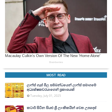
MOST READ
ලාෆ්ස් ගෑස් මිල සම්බන්ධයෙන් ලාෆ්ස් සමාගමේ
අධ්‍යක්ෂකවරයාගෙන් ප්‍රකාශයක්
Tuesday, July 01, 2025
කටාර් සිටින සියළු ශ්‍රී ලාංකිකයින් වෙත උපදෙස්