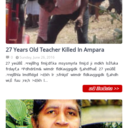
27 Years Old Teacher Killed In Ampara
0
Sunday, June 26, 2016
27 yeúßÈ .=rejßhg fmïj;df.ka msysmyrla fmïj;d ji mdkh lsÍfuka
frdayf,a ^PdhdrEm& wïmdr fldKavjgqjdk fj,ahdfhaÈ 27 yeúßÈ
.=rejßhla lmdfldgd >d;kh lr ;sfnkjd' wïmdr fldkavjgqjdk fj,ahdh
wi,È fuu ;re‚h >d;kh l…
තව කියවන්න >>