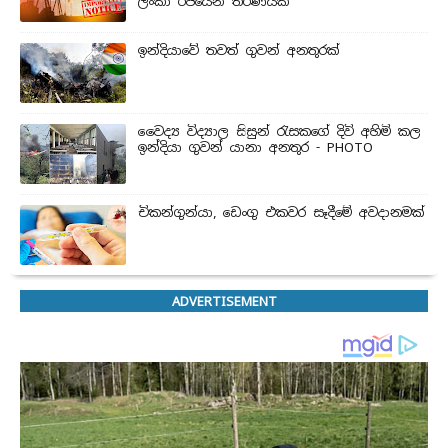
ලංකා රජයෙන් තීරණයක්
ඉන්දියාවේ තවත් ගුවන් අනතුරක්
වෛද්‍ය විද්‍යාල සිසුන් ‍රැසකගේ දිවි අහිමි කල
ඉන්දියා ගුවන් යානා අනතුර - PHOTO
චිකන්ගුන්යා, ඩෙංගු එකවර සෑදීමේ අවදානමක්
ADVERTISEMENT