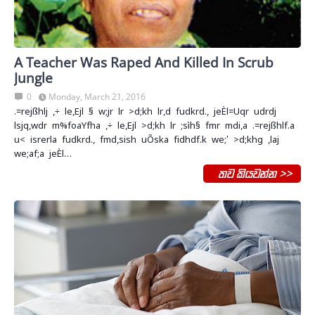
A Teacher Was Raped And Killed In Scrub
Jungle
0
Monday, March 21, 2016
.=rejßhlj ,÷ le,Ejl § w;jr lr >d;kh lr,d fudkrd., jeÈl=Uqr udrdj
lsjq,wdr m%foaYfha ,÷ le,Ejl >d;kh lr ;sìh§ fmr mdi,a .=rejßhlf.a
u< isrerla fudkrd., fmd,sish uÕska fidhdf.k we;' >d;khg ,laj
we;af;a jeÈl…
තව කියවන්න >>