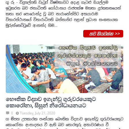
ගු රු - විදුහල්පති වැ‍ටුප් විෂමතාවට අදාළ ගැටළු සියල්ලම
ඉ‍ටුකරන බව ජනාධිපති ගෝඨාභය රාජපක්ෂ මහතා දුරකතනයෙන්
කතා කර පොරොන්දු වූ බව නාරාහේන්පිට අභයාරාම
විහාරස්ථානයේ විහාරාධිපති බස්නාහිර පළාත් ප්‍රධාන සංඝනායක
මුරුත්තෙට්‍ටුවේ ආනන්ද හිම…
තව කියවන්න >>
භෞතික විද්‍යාව ඉගැන්වූ ගුරුවරයෙකුට
කොරෝනා, සිසුන් නිරෝධායනයට
0
Tuesday, July 21, 2020
ග ම්පහ උපකාරක පංත්යක බෞතික විද්‍යාව ඉගැන්වූ ගුරුවරයෙකුට
කොරෝනා ආසාදනය වී ඇති බව තොරතුරු අනාවරණය වී