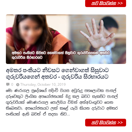
තව කියවන්න >>
අමතර පංතියට නිවසට ගෙන්වාගත් සිසුවාට
ගුරුවරියගෙන් අතවර - ගුරුවරිය සිරභාරයට
0
Thursday, October 10, 2019
මො ණරාගල ප්‍රදේශයේ පදිංචි වයස අවුරුදු පහලොවක පාසල්
දරුවෙකුට ලිංගික අපයෝජනයක් සිදු කල බවට සැකපිට පාසල්
ගුරුවරියක් මොණරාගල පොලිසිය විසින් අත්අඩංගුවට ගෙන
තිබෙනවා. අපයෝජනයට ලක් කළේ යැයි කියන දරුවාට අමතර
පංතියක් ඇති බවත් ඒ සදහා නිව…
තව කියවන්න >>