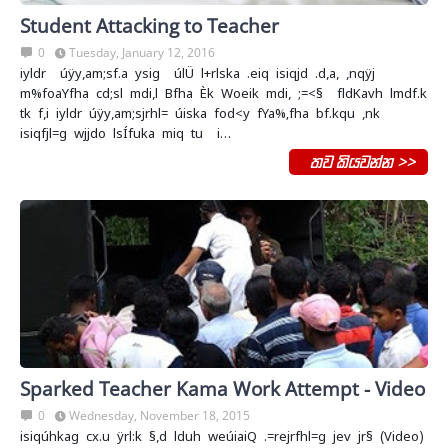
Student Attacking to Teacher
0
Tuesday, January 12, 2016
iyldr úÿy,am;sf.a ysig úlÜ‌ l+rlska .eiq isiqjd .d,a, ,nqÿj
m%foaYfha cd;sl mdi,l Bfha Èk Woeik mdi, ;=<§ fldKa‌vh lmdf.k
tk f,i iyldr úÿy,am;sjrhl= úiska fod<y fYa%‚fha bf.kqu ,nk
isiqfjl=g wjjdo lsÍfuka miq tu i…
තව කියවන්න >>
Sparked Teacher Kama Work Attempt - Video
0
Wednesday, November 18, 2015
isiqúhkag cx.u ÿrl:k §,d lduh weúiaiQ .=rejrfhl=g jev jr§ (Video)