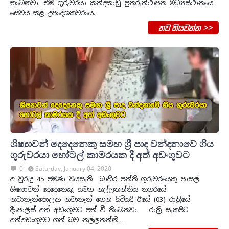
තිබෙනවා. එම ගුරුවරයා කන්දකාඩු පුනරුත්ථාපන මධ්‍යස්ථානයේ
සේවය කළ උපදේශකවරයෙ.
තව කියවන්න >>
ශිෂ්‍යාවන් දෙදෙනෙකු සමඟ ශ්‍රී පාද වන්දනාවේ ගිය
ගුරුවරයා හෝටල් කාමරයක දී අත් අඩංගුවට
0
Saturday, January 04, 2020
අ වුරුදු 45 පමණ වයසැති බාහිර පන්ති ගුරුවරයෙකු පාසල්
ශිෂ්‍යාවන් දෙදෙනෙකු සමග නල්ලතන්නිය නගරයේ
නවාතැන්පොලක නවාතැන් ගෙන සිටියදී ඊයේ (03) රාත්‍රියේ
දීපොලිස් අත් අඩංගුවට පත් වී තිබෙනවා. රාත්‍රි සැකපිට
අත්අඩංගුවට ගත් බව නල්ලතන්නි…