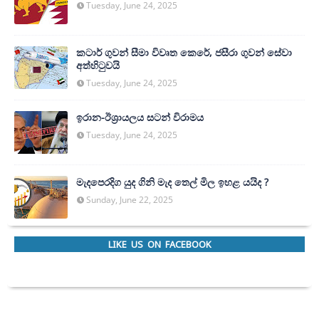
Tuesday, June 24, 2025
කටාර් ගුවන් සීමා විවෘත කෙරේ, ජසීරා ගුවන් සේවා
අත්හි‍ටුවයි
Tuesday, June 24, 2025
ඉරාන-ඊශ්‍රායලය සටන් විරාමය
Tuesday, June 24, 2025
මැදපෙරදිග යුද ගිනි මැද තෙල් මිල ඉහළ යයිද ?
Sunday, June 22, 2025
LIKE US ON FACEBOOK