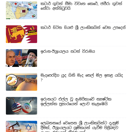
කටාර් ගුවන් සීමා විවෘත කෙරේ, ජසීරා ගුවන්
සේවා අත්හි‍ටුවයි
කටාර් සිටින සියළු ශ්‍රී ලාංකිකයින් වෙත උපදෙස්
ඉරාන-ඊශ්‍රායලය සටන් විරාමය
මැදපෙරදිග යුද ගිනි මැද තෙල් මිල ඉහළ යයිද
?
ඉරානයට එල්ල වූ ඇමරිකාවේ න්‍යෂ්ටික
ඉල්ලක්ක ප්‍රහාරයෙන් ලොව කැළඹෙයි
ලෙබනනයේ වෙසෙන ශ්‍රී ලාංකිකයින්ට දැනුම්
දීමක්, ඊශ්‍රායලයට ශ්‍රමිකයන් යැවීම පිළිබඳව