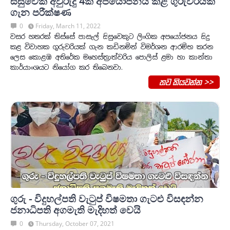
සිසුවෙක් අවුරුදු 4ක් අපයෝජනය කළ ගුරුවරියක්
ගැන පරීක්ෂණ
0
Friday, March 11, 2022
වසර හතරක් තිස්සේ පාසැල් සිසුවෙකුට ලිංගික අපයෝජනය සිදු
කළ විවාහක ගුරුවරියක් ගැන කඩිනමින් විමර්ශන ආරම්භ කරන
ලෙස කොළඹ අතිරේක මහෙස්ත්‍රාත්වරිය පොලිස් ළමා හා කාන්තා
කාර්යාංශයට නියෝග කර තිබෙනවා.
තව කියවන්න >>
ගුරු - විදුහල්පති වැ‍ටුප් විෂමතා ගැටළු විසඳන්න
ජනාධිපති අගමැති මැදිහත් වෙයි
0
Thursday, October 07, 2021