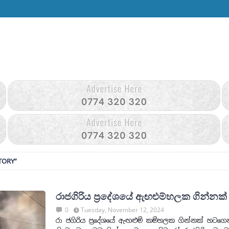
TORY
රාජගිරිය ප්‍රදේශයේ ඇඟළුම්හලක ගින්නක්
0
Tuesday, November 12, 2024
රා ජගිරිය ප්‍රදේශයේ ඇඟළුම් කම්හලක ගින්නක් හටගෙ