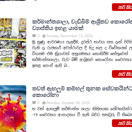
තව කිය
කර්මාන්තශාලා, වැඩිබිම් ආශ්‍රිතව කොරෝ
ව්‍යාප්තිය ඉහළ යාමක්
0
Sunday, December 13, 2020
මු හුණු ආවරණය පැළඳීම, දුරස්ථ භාවය සහ දෑත් පිරිස
වැනි දෑ රාජකාරී අවස්ථාවල දී සිදු කල ද විවේකයක් ල
විගසම එම ක්‍රියාවන් අනුගමනය නොකිරීම හේතුවෙන්
කර්මාන්තශාලා, වැඩ බිම් ආශ්‍රිතව කොරෝනා වෛරසය ව
ඉහළ ගොස් ඇති බ…
තව කිය
තවත් ඇඟලුම් කම්හල් තුනක සේවකයින්
කොරෝනා
0
Monday, October 26, 2020
ත වත් ඇඟලුම් කර්මාන්ත ශාලා කිහිපයක සේවකයින්ට
-19 වෛරසය ආසාදනය වී ඇති බවට තහවුරු වී තිබෙ
තව කිය