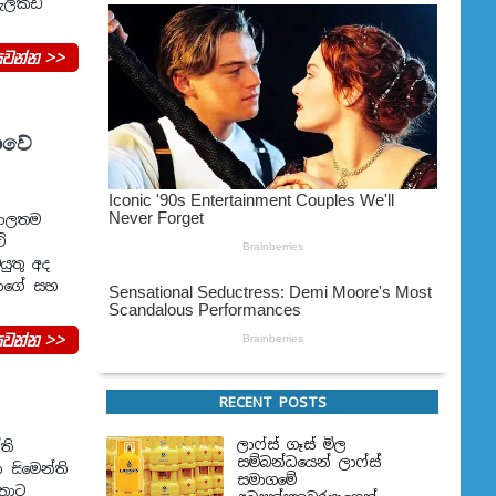
වැලිකඩ
වන්න >>
ාවේ
ිශාලතම
්
යුතු අද
මාගේ සහ
වන්න >>
RECENT POSTS
ලාෆ්ස් ගෑස් මිල
ති
සම්බන්ධයෙන් ලාෆ්ස්
 සිමෙන්ති
සමාගමේ
්තොට