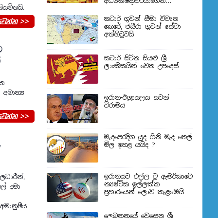
අධ්‍යක්ෂකවරයාගෙන්
ියමිතයි.
ප්‍රකාශයක්
කටාර් ගුවන් සීමා විවෘත
වන්න >>
කෙරේ, ජසීරා ගුවන් සේවා
අත්හි‍ටුවයි
ට
්
කටාර් සිටින සියළු ශ්‍රී
ලාංකිකයින් වෙත උපදෙස්
ික
 අමාත්‍ය
ඉරාන-ඊශ්‍රායලය සටන්
විරාමය
වන්න >>
මැදපෙරදිග යුද ගිනි මැද තෙල්
,
මිල ඉහළ යයිද ?
ඉරානයට එල්ල වූ ඇමරිකාවේ
ලධාරීන්,
න්‍යෂ්ටික ඉල්ලක්ක
කල් දමා
ප්‍රහාරයෙන් ලොව කැළඹෙයි
අමානුෂීය
ලෙබනනයේ වෙසෙන ශ්‍රී