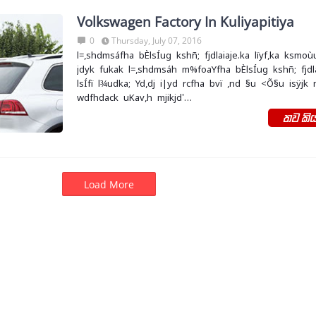
Volkswagen Factory In Kuliyapitiya
0
Thursday, July 07, 2016
l=,shdmsáfha bÈlsÍug kshñ; fjdlaiaje.ka lïyf,ka ksmo
jdyk fukak l=,shdmsáh m%foaYfha bÈlsÍug kshñ; fjdlaia
lsÍfï l¾udka; Yd,dj i|yd rcfha bvï ,nd §u <Õ§u isÿjk 
wdfhdack uKav,h mjikjd'…
තව කිය
Load More