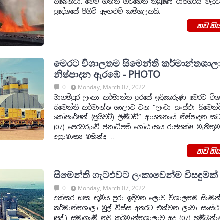
තිබෙනවා. මෙම ගින්න හටගෙන තිබුණේ රාජගිරිය මැද
ප්‍රදේශයේ පිහිටි ඇඟළුම් කම්හලකයි.
තව කිය
මෙරට විශාලතම සිමෙන්ති කර්මාන්තශාල
නිෂ්පාදන ඇරඹේ - PHOTO
0
Monday, March 07, 2022
මාගම්පුර ලංකා කර්මාන්ත පුරයේ ඉදිකෙරුණු මෙරට ව
සිමෙන්ති කර්මාන්ත ශාලාව වන “ලංවා සංස්ථා සිමෙන්ට
කෝපරේෂන් (ප්‍රයිවට්) ලිමිටඩ්” ආයතනයේ නිෂ්පාදන කට
(07) පෙරවරුවේ ජනාධිපති ගෝඨාභය රාජපක්ෂ මැතිතු
අග්‍රාමාත්‍ය මහින්ද …
තව කිය
සිමෙන්ති ගැටළුවට ලංකාවෙන්ම විසඳුමක්
0
Monday, March 07, 2022
අක්කර 63ක භූමිය පුරා ඉදිවන ලොව විශාලතම සිමෙන්
කර්මාන්තශාලා මුල් විස්ස අතරට එක්වන ලංවා සංස්ථා
(පුද්.) සමාගමේ නව කර්මාන්තශාලාව අද (07) හම්බන