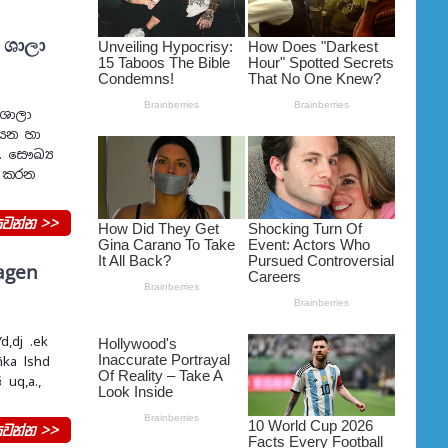
ත ශාලා
 ශාලා
නයන හා
. සෞඛ්‍ය
භ කරන
වන්න >>
wagen
Yd,dj .ek
ñka lshd
 uq,a.,
වන්න >>