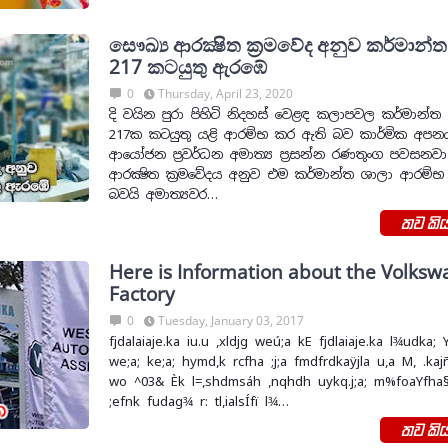
සෞඛ්‍ය ආරක්‍ෂිත ක්‍රමවේද අනුව කර්මාන්
217 කටයුතු ඇරඹේ
0
Thursday, April 23, 2020
දි වයින පුරා පිහිටි නිදහස් වෙළඳ කලාපවල කර්මාන්ත
217ක කටයුතු යළි ආරම්භ කර ඇති බව කාර්මික අප
ආයෝජන ප්‍රවර්ධන අමාත්‍ය ප්‍රසන්න රණතුංග පවසනවා
ආරක්‍ෂිත ක්‍රමවේදය අනුව එම කර්මාන්ත ශාලා ආරම්
බවයි අමාත්‍යවර…
තව කිය
Here is Information about the Volks
Factory
0
Tuesday, January 03, 2017
fjdalaiaje.ka iu.u ,xldjg weú;a kE fjdlaiaje.ka l¾udka; 
we;a; ke;a; hymd,k rcfha ;j;a fmdfrdkaÿjla u,a M, .kaj
wo ^03& Èk l=,shdmsáh ,nqhdh uykq.j;a; m%foaYfha§
;efnk fudag¾ r: tl,ialsÍfï l¾…
තව කිය