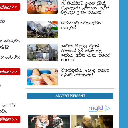
ලාංකිකයින්ට දැනුම් දීමක්,
වන්න >>
ඊශ්‍රායලයට ශ්‍රමිකයන් යැවීම
පිළිබඳව ලංකා රජයෙන්
තීරණයක්
නා
ඉන්දියාවේ තවත් ගුවන්
අනතුරක්
ිදු කරගැනීම
වෛද්‍ය විද්‍යාල සිසුන්
ැබුණු
‍රැසකගේ දිවි අහිමි කල
ඉන්දියා ගුවන් යානා අනතුර -
්‍යාප්තවීම
PHOTO
චිකන්ගුන්යා, ඩෙංගු එකවර
වන්න >>
සෑදීමේ අවදානමක්
ට
ADVERTISEMENT
 කොවිඩ්
නවා.
වන්න >>