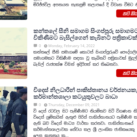
මිරිජ්ජවිල අපනයන සැකසුම් කලාපයේ දී විවෘත වීමට න
තව කිය
කන්තලේ සීනි සමාගම සිංගප්පූරු සමාගම
විකිණීමට බැසිල්ගෙන් කැබිනට් පත්‍රිකාවක
0
Monday, February 14, 2022
කන්තලේ සීනි සමාගමේ කොටස් සිංගප්පූරුවේ පෞද්ගල
සමාගමකට විකිණීම සඳහා වූ කැබිනට් පත්‍රිකාවක් මුදල්
බැසිල් රාජපක්ෂ විසින් ඉදිරිපත් කර තිබෙනවා.
තව කිය
විදෙස් නිලධාරීන් පාකිස්තානය වර්ජනයක
කර්මාන්තශාලා කටයුතුවලට බාධා
0
Thursday, December 09, 2021
වි දෙස් රටවල සිට පැමිණීමට නියමිතව සිටි විගණන නි
විදෙස් ශ්‍රමිකයින් ඇතුළු පිරිස් පාකිස්තානයට පැමිණීම 
ඇති බව විදෙස් මාධ්‍ය වාර්තා කරනවා. පාකිස්තානයේ
කර්මාන්තශාලාවක සේවය කල ශ්‍රී ලාංකික ජාතිකයෙකු 
ලෙස ඝාතනය ක…