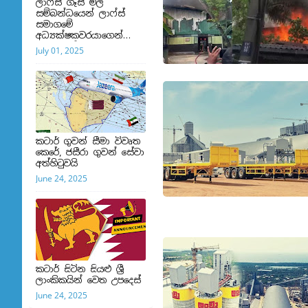
ලාෆ්ස් ගෑස් මිල
සම්බන්ධයෙන් ලාෆ්ස්
සමාගමේ
අධ්‍යක්ෂකවරයාගෙන්
ප්‍රකාශයක්
July 01, 2025
කටාර් ගුවන් සීමා විවෘත
කෙරේ, ජසීරා ගුවන් සේවා
අත්හි‍ටුවයි
June 24, 2025
කටාර් සිටින සියළු ශ්‍රී
ලාංකිකයින් වෙත උපදෙස්
June 24, 2025