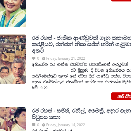
රජ රහස් - ජාතික ආණ්ඩුවක් ගැන කතාබහ
කරළියට, රන්ජන් නිසා සජිත් හරින් ගැටුමත්
අතට
0
Friday, January 21, 2022
අභියෝග ජය ගන්න එක්වන්න ජනපතිගෙන් 
රට මුහුණ දී සිටින අභියෝගය ජයග
පාර්ලිමේන්තුව තුළත් ඉන් පිටත දීත් ආණ්ඩු පක්ෂ, විපක
දෙනා එක්වන්නැයි ජනාධිපති ගෝඨාභය රාජපක්ෂ මැතිත
සිටී. 9 ව…
තව කිය
රජ රහස් - සජිත්, රනිල්, මෛත්‍රී, අනුර ගැ
පි‍ටුපස කතා
0
Friday, January 14, 2022
රජ රහස් - ජනවාරි 14