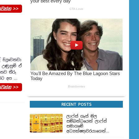
වන්න >>
 සිදුවෙනවා
 උණුසුම් ඒ
 නව තීරු
ඒමට අප …
වන්න >>
RECENT POSTS
ලාෆ්ස් ගෑස් මිල
සම්බන්ධයෙන් ලාෆ්ස්
සමාගමේ
අධ්‍යක්ෂකවරයාගෙන්
ප්‍රකාශයක්