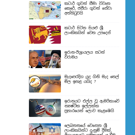
කටාර් ගුවන් සීමා විවෘත
කෙරේ, ජසීරා ගුවන් සේවා
අත්හි‍ටුවයි
කටාර් සිටින සියළු ශ්‍රී
ලාංකිකයින් වෙත උපදෙස්
ඉරාන-ඊශ්‍රායලය සටන්
විරාමය
මැදපෙරදිග යුද ගිනි මැද තෙල්
මිල ඉහළ යයිද ?
ඉරානයට එල්ල වූ ඇමරිකාවේ
න්‍යෂ්ටික ඉල්ලක්ක
ප්‍රහාරයෙන් ලොව කැළඹෙයි
ලෙබනනයේ වෙසෙන ශ්‍රී
ලාංකිකයින්ට දැනුම් දීමක්,