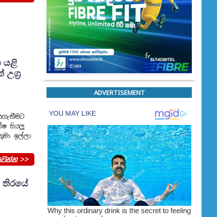
 යළි
 උග්‍ර
ADVERTISEMENT
ඇරයුමක්
ැනීමට
්ෂ සියලු
ුමා ඉල්ලා
වන්න >>
න තිරයේ