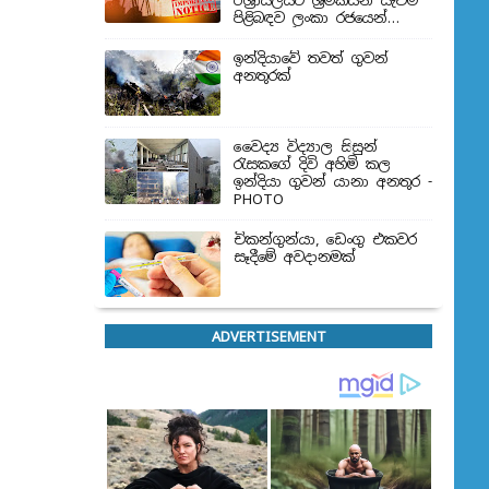
ඊශ්‍රායලයට ශ්‍රමිකයන් යැවීම
පිළිබඳව ලංකා රජයෙන්
තීරණයක්
ඉන්දියාවේ තවත් ගුවන්
අනතුරක්
වෛද්‍ය විද්‍යාල සිසුන්
‍රැසකගේ දිවි අහිමි කල
ඉන්දියා ගුවන් යානා අනතුර -
PHOTO
චිකන්ගුන්යා, ඩෙංගු එකවර
සෑදීමේ අවදානමක්
ADVERTISEMENT