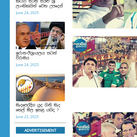
කටාර් සිටින සියළු ශ්‍රී
ලාංකිකයින් වෙත උපදෙස්
June 24, 2025
ඉරාන-ඊශ්‍රායලය සටන්
විරාමය
June 24, 2025
මැදපෙරදිග යුද ගිනි මැද
තෙල් මිල ඉහළ යයිද ?
June 22, 2025
ADVERTISEMENT