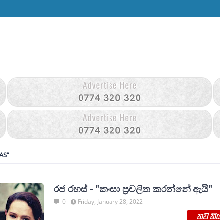
AS
රජ රහස් - "කංසා ප්‍රචලිත කරන්නේ ඇයි"
0
Friday, January 28, 2022
තව කිය