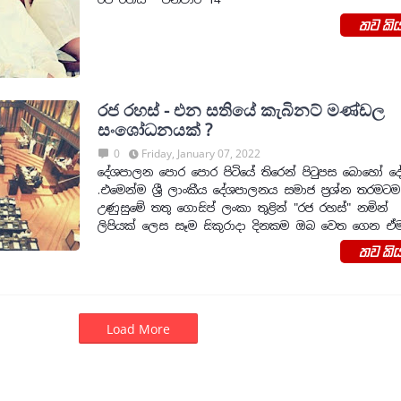
තව කිය
රජ රහස් - එන සතියේ කැබිනට් මණ්ඩල
සංශෝධනයක් ?
0
Friday, January 07, 2022
දේශපාලන පොර පොර පිටියේ තිරෙන් පිටුපස බොහෝ දේ
.එමෙන්ම ශ්‍රී ලාංකීය දේශපාලනය සමාජ ප්‍රශ්න තරමටම
උණුසුමේ තතු ගොසිප් ලංකා තුළින් "රජ රහස්" නමින්
ලිපියක් ලෙස සෑම සිකුරාදා දිනකම ඔබ වෙත ගෙන 
තව කිය
Load More