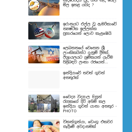
මැදපෙරදිග යුද ගිනි මැද තෙල්
මිල ඉහළ යයිද ?
ඉරානයට එල්ල වූ ඇමරිකාවේ
න්‍යෂ්ටික ඉල්ලක්ක
ප්‍රහාරයෙන් ලොව කැළඹෙයි
ලෙබනනයේ වෙසෙන ශ්‍රී
ලාංකිකයින්ට දැනුම් දීමක්,
ඊශ්‍රායලයට ශ්‍රමිකයන් යැවීම
පිළිබඳව ලංකා රජයෙන්
තීරණයක්
ඉන්දියාවේ තවත් ගුවන්
අනතුරක්
වෛද්‍ය විද්‍යාල සිසුන්
‍රැසකගේ දිවි අහිමි කල
ඉන්දියා ගුවන් යානා අනතුර -
PHOTO
චිකන්ගුන්යා, ඩෙංගු එකවර
සෑදීමේ අවදානමක්