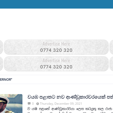
ERNOR
වයඹ පළාතට නව ආණ්ඩුකාරවරයෙක් පත
0
Thursday, December 09, 2021
ව යඹ පළාතේ ආණ්ඩුකාරවයා ලෙස කටයුතු කල රාජා 