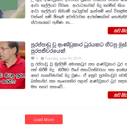
ආවා කල්ලියට විවෘත ආරාධනාවක් සිදු කරමින් කියා 
ආවා කල්ලියට කිසියම් ගැටලුවක් ඇත්නම් හෝ විසඳුමක
වන්නේ නම් ඕනෑම අවස්ථාවක ආරක්ෂකයින් නොමැති
ස්ථානයකට පැමිණ සා…
තව කිය
පුරප්පාඩු වූ ආණ්ඩුකාර ධූරයකට හිටපු මුස්
පුරපතිවරයෙක්
0
Tuesday, June 04, 2019
පු රප්පාඩු වූ මුස්ලිම් අමාත්‍යධූර සහ ආණ්ඩුකාර ධූ
පත් කිරීම් සිදු කිරීමට ඊයේ ජනාධිපතිවරයා සහ අගමැ
අතර සාකච්ඡාවක් සිදු වුණා. ඒ අනුව පුරප්පාඩුව පවත
බස්නාහිර සහ නැගෙනහිර පළාත් ආණ්ඩුකාර ධුර සඳ
මහ නගර සභාවේ…
තව කිය
Load More