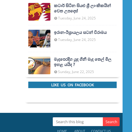
කටාර් සිටින සියළු ශ්‍රී ලාංකිකයින්
වෙත උපදෙස්
Tuesday, June 24, 2025
ඉරාන-ඊශ්‍රායලය සටන් විරාමය
Tuesday, June 24, 2025
මැදපෙරදිග යුද ගිනි මැද තෙල් මිල
ඉහළ යයිද ?
Sunday, June 22, 2025
LIKE US ON FACEBOOK
HOME
ABOUT
CONTACT US