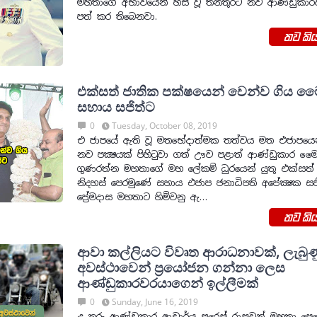
මහතාගේ අභාවයෙන් හිස් වූ තනතුරට නව ආණ්ඩුකාර
පත් කර තිබෙනවා.
තව කිය
එක්සත් ජාතික පක්ෂයෙන් වෙන්ව ගිය මෛත
සහාය සජිත්ට
0
Tuesday, October 08, 2019
එ ජාපයේ ඇති වූ මතභේදාත්මක තත්වය මත එජාපයෙ
නව පක්‍ෂයක් පිහිටුවා ගත් ඌව පළාත් ආණ්ඩුකාර මෛත්‍
ගුණරත්න මහතාගේ මහ ලේකම් ධුරයෙන් යුතු එක්සත්
නිදහස් පෙරමුණේ සහාය එජාප ජනාධිපති අපේක්‍ෂක සජ
පේ‍්‍රමදාස මහතාට හිමිවනු ඇ…
තව කිය
ආවා කල්ලියට විවෘත ආරාධනාවක්, ලැබුණ
අවස්ථාවෙන් ප්‍රයෝජන ගන්නා ලෙස
ආණ්ඩුකාරවරයාගෙන් ඉල්ලීමක්
0
Sunday, June 16, 2019
උ තුරු ආණ්ඩුකාර ආචාර්ය සුරෙස් රාඝවන් මහතා පෙරේ