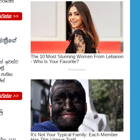
වරයෙක්
වන්න >>
්‍රීගේ
න් ඉවත්ව
රී
 ජාතික
ිත්
වන්න >>
ු
දා (14)