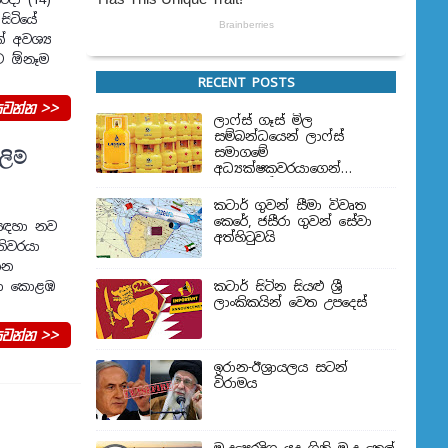
සිටියේ
් අවශ්‍ය
ව ඕනෑම
RECENT POSTS
වන්න >>
ලාෆ්ස් ගෑස් මිල
සම්බන්ධයෙන් ලාෆ්ස්
ලිම්
සමාගමේ
අධ්‍යක්ෂකවරයාගෙන්
ප්‍රකාශයක්
කටාර් ගුවන් සීමා විවෘත
කෙරේ, ජසීරා ගුවන් සේවා
ර සඳහා නව
අත්හි‍ටුවයි
තිවරයා
ින
හා කොළඹ
කටාර් සිටින සියළු ශ්‍රී
ලාංකිකයින් වෙත උපදෙස්
වන්න >>
ඉරාන-ඊශ්‍රායලය සටන්
විරාමය