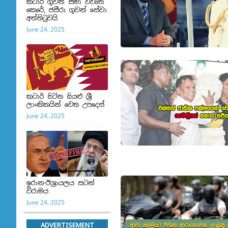
කටාර් ගුවන් සීමා විවෘත
කෙරේ, ජසීරා ගුවන් සේවා
අත්හි‍ටුවයි
June 24, 2025
කටාර් සිටින සියළු ශ්‍රී
ලාංකිකයින් වෙත උපදෙස්
June 24, 2025
ඉරාන-ඊශ්‍රායලය සටන්
විරාමය
June 24, 2025
ADVERTISEMENT