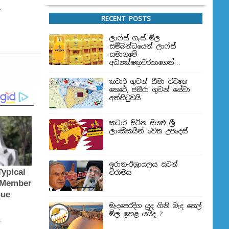
ා.
RECENT POSTS
ලාෆ්ස් ගෑස් මිල
සම්බන්ධයෙන් ලාෆ්ස්
සමාගමේ
අධ්‍යක්ෂකවරයාගෙන්
ප්‍රකාශයක්
කටාර් ගුවන් සීමා විවෘත
කෙරේ, ජසීරා ගුවන් සේවා
අත්හි‍ටුවයි
කටාර් සිටින සියළු ශ්‍රී
ලාංකිකයින් වෙත උපදෙස්
ඉරාන-ඊශ්‍රායලය සටන්
විරාමය
මැදපෙරදිග යුද ගිනි මැද තෙල්
මිල ඉහළ යයිද ?