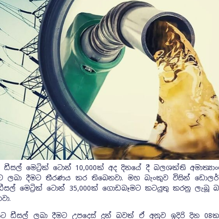
ඩීසල් මෙට්‍රික් ටොන් 10,000ක් අද දිනයේ දී බලශක්ති අමාත්‍යාං
ලයට ලබා දීමට තීරණය කර තිබෙනවා. මහ බැංකුව විසින් ඩොලර්
සල් මෙට්‍රික් ටොන් 35,000ක් ගොඩබෑමට කටයුතු කරනු ලැබූ බව
නවා.
 ඩීසල් ලබා දීමට උපදෙස් දුන් බවත් ඒ අනුව ඉදිරි දින 08