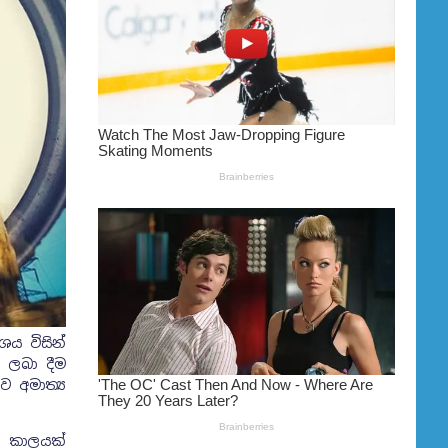
ශය විසින්
 ලබා දීම
 අමාත්‍ය
ක කාලයක්