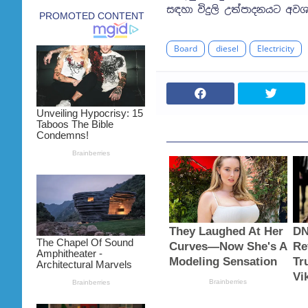
සඳහා විදුලි උත්පාදනයට අව
Board
diesel
Electricity