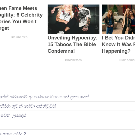
ලාෆ්ස් සමාගමේ අධ්‍යක්ෂකවරයාගෙන් ප්‍රකාශයක්
ජසීරා ගුවන් සේවා අත්හි‍ටුවයි
ින් වෙත උපදෙස්
ිල ඉහළ යයිද ?