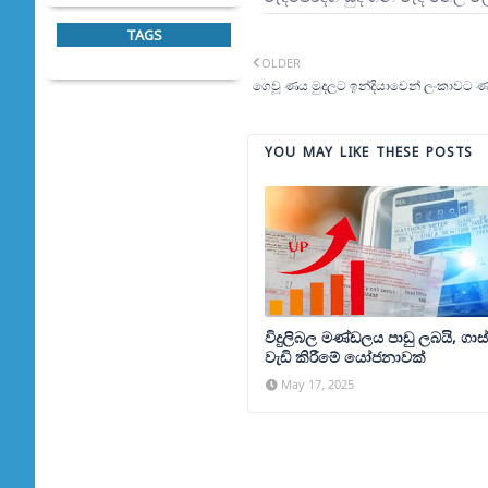
TAGS
OLDER
ගෙවූ ණය මුදලට ඉන්දියාවෙන් ලංකාවට ණ
YOU MAY LIKE THESE POSTS
විදුලිබල මණ්ඩලය පාඩු ලබයි, ගාස්
වැඩි කිරීමේ යෝජනාවක්
May 17, 2025