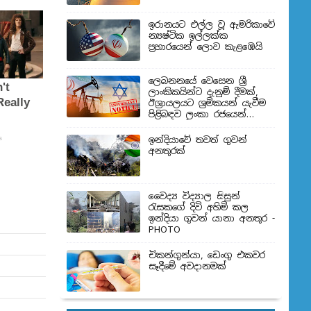
ඉරානයට එල්ල වූ ඇමරිකාවේ
න්‍යෂ්ටික ඉල්ලක්ක
ප්‍රහාරයෙන් ලොව කැළඹෙයි
ලෙබනනයේ වෙසෙන ශ්‍රී
ලාංකිකයින්ට දැනුම් දීමක්,
ඊශ්‍රායලයට ශ්‍රමිකයන් යැවීම
පිළිබඳව ලංකා රජයෙන්
තීරණයක්
ඉන්දියාවේ තවත් ගුවන්
අනතුරක්
වෛද්‍ය විද්‍යාල සිසුන්
‍රැසකගේ දිවි අහිමි කල
ඉන්දියා ගුවන් යානා අනතුර -
PHOTO
චිකන්ගුන්යා, ඩෙංගු එකවර
සෑදීමේ අවදානමක්