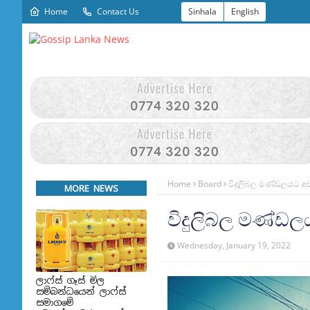
Home
Contact Us
Sinhala
English
Home
Board
විදුලිබල මණ්ඩලයට අ
MORE NEWS
විදුලිබල මණ්ඩල
Wednesday, January 19, 2022
ලාෆ්ස් ගෑස් මිල
සම්බන්ධයෙන් ලාෆ්ස්
සමාගමේ