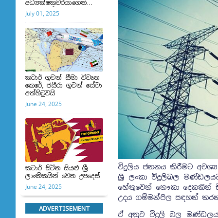
අධ්‍යක්ෂකවරයාගෙන්
ප්‍රකාශයක්
July 01, 2025
කටාර් ගුවන් සීමා විවෘත
කෙරේ, ජසීරා ගුවන් සේවා
අත්හි‍ටුවයි
June 24, 2025
විදුලිය ජනනය කිරීමට අවශ්‍ය 
කටාර් සිටින සියළු ශ්‍රී
ලාංකිකයින් වෙත උපදෙස්
ශ්‍රී ලංකා විදුලිබල මණ්ඩ
June 24, 2025
හේතුවෙන් නෞකා දෙකකින් ඩී
උදය ගම්මන්පිල සඳහන් කර
ADVERTISEMENT
ඒ අනුව විදුලි බල මණ්ඩලයට