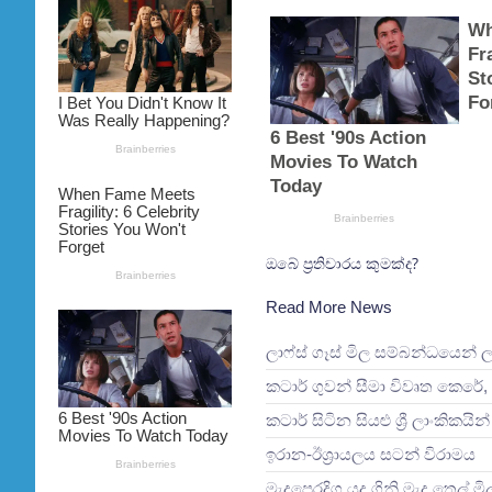
ඔබේ ප්‍රතිචාරය කුමක්ද?
Read More News
ලාෆ්ස් ගෑස් මිල සම්බන්ධයෙන් 
කටාර් ගුවන් සීමා විවෘත කෙරේ, 
කටාර් සිටින සියළු ශ්‍රී ලාංකිකය
ඉරාන-ඊශ්‍රායලය සටන් විරාමය
මැදපෙරදිග යුද ගිනි මැද තෙල් ම