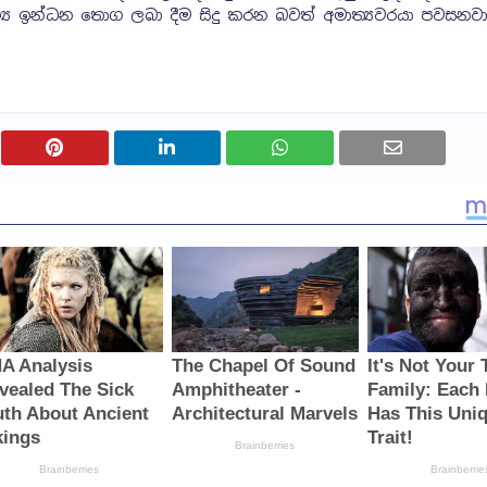
ශ්‍ය ඉන්ධන තොග ලබා දීම සිදු කරන බවත් අමාත්‍යවරයා පවසනව