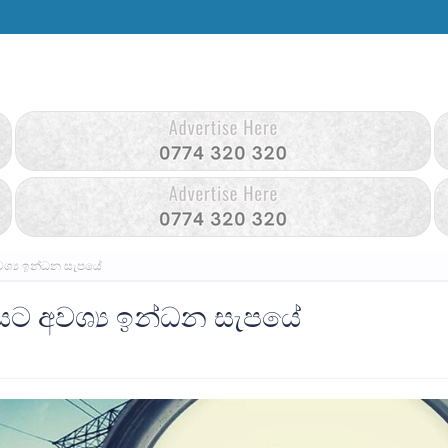
වශ්‍ය ඉන්ධන සැපයේ
යට අවශ්‍ය ඉන්ධන සැපයේ