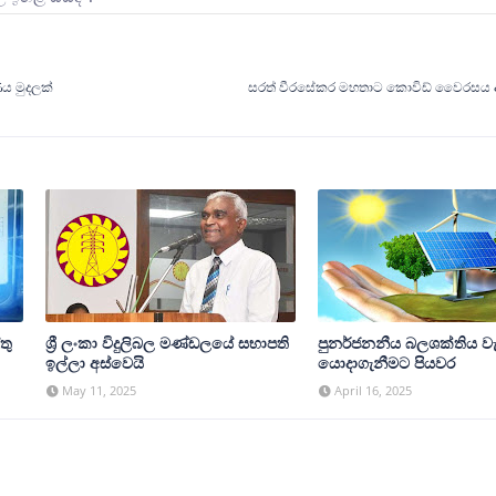
ය මුදලක්
සරත් වීරසේකර මහතාට කොවිඩ් වෛරසය 
තු
ශ්‍රී ලංකා විදුලිබල මණ්ඩලයේ සභාපති
පුනර්ජනනීය බලශක්තිය වැඩ
ඉල්ලා අස්වෙයි
යොදාගැනීමට පියවර
May 11, 2025
April 16, 2025