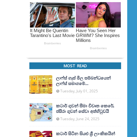
MOST READ
ලාෆ්ස් ගෑස් මිල සම්බන්ධයෙන්
ලාෆ්ස් සමාගමේ
අධ්‍යක්ෂකවරයාගෙන් ප්‍රකාශයක්
Tuesday, July 01, 2025
කටාර් ගුවන් සීමා විවෘත කෙරේ,
ජසීරා ගුවන් සේවා අත්හි‍ටුවයි
Tuesday, June 24, 2025
කටාර් සිටින සියළු ශ්‍රී ලාංකිකයින්