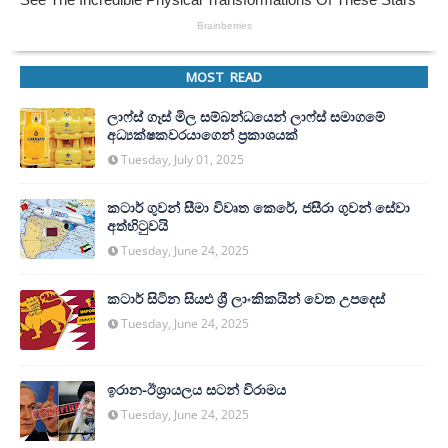
MOST READ
ලාෆ්ස් ගෑස් මිල සම්බන්ධයෙන් ලාෆ්ස් සමාගමේ
අධ්‍යක්ෂකවරයාගෙන් ප්‍රකාශයක්
Tuesday, July 01, 2025
කටාර් ගුවන් සීමා විවෘත කෙරේ, ජසීරා ගුවන් සේවා
අත්හි‍ටුවයි
Tuesday, June 24, 2025
කටාර් සිටින සියළු ශ්‍රී ලාංකිකයින් වෙත උපදෙස්
Tuesday, June 24, 2025
ඉරාන-ඊශ්‍රායලය සටන් විරාමය
Tuesday, June 24, 2025