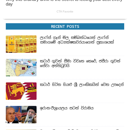
RECENT POSTS
ලාෆ්ස් ගෑස් මිල සම්බන්ධයෙන් ලාෆ්ස්
සමාගමේ අධ්‍යක්ෂකවරයාගෙන් ප්‍රකාශයක්
කටාර් ගුවන් සීමා විවෘත කෙරේ, ජසීරා ගුවන්
සේවා අත්හි‍ටුවයි
කටාර් සිටින සියළු ශ්‍රී ලාංකිකයින් වෙත උපදෙස්
ඉරාන-ඊශ්‍රායලය සටන් විරාමය