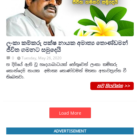
ලංකා කම්කරු පක්ෂ නායක අමාත්‍ය තොණ්ඩමන්
ජීවිත ගමනට සමුදෙයි
0
Tuesday, May 26, 2020
හ දිසියේ ඇති වූ හෘදයාබාධයක් හේතුවෙන් ලංකා කම්කරු
කොන්දෙසි නායක අමාත්‍ය තොණ්ඩමන් මහතා අභාවප්‍රාප්ත වී
තිබෙනවා.
තව කියවන්න >>
Load More
ADVERTISEMENT