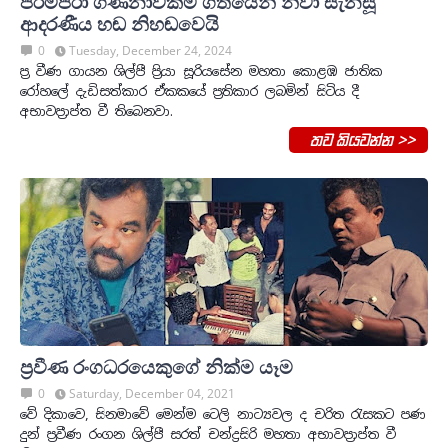
පරම්පරා ගණනාවක්ම ගීතයෙන් නිවා සැනසූ
ආදරණීය හඬ නිහඬවෙයි
0
Tuesday, December 24, 2024
ප්‍ර වීණ ගායන ශිල්පී ප්‍රියා සූරියසේන මහතා කොළඹ ජාතික
රෝහලේ දැඩිසත්කාර ඒකකයේ ප්‍රතිකාර ලබමින් සිටිය දී
අභාවප්‍රාප්ත වී තිබෙනවා.
තව කියවන්න >>
ප්‍රවීණ රංගධරයෙකුගේ නික්ම යෑම
0
Saturday, December 04, 2021
වේ දිකාවෙ, සිනමාවේ මෙන්ම ටෙලි නාට්‍යවල ද චරිත ‍රැසකට පණ
දුන් ප්‍රවීණ රංගන ශිල්පී සරත් චන්ද්‍රසිරි මහතා අභාවප්‍රාප්ත වී