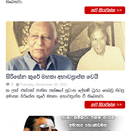
තිබෙනවා.
තව කියවන්න >>
සිරිසේන කුරේ මහතා අභාවප්‍රාප්ත වෙයි
0
Tuesday, November 30, 2021
ක ලක් එක්සත් ජාතික පක්ෂයේ ප්‍රධාන ලේකම් ධූරය හෙබවූ හිටපු
අමාත්‍ය සිරිසේන කුරේ මහතා අභාවප්‍රාප්ත වී තිබෙනවා.
තව කියවන්න >>