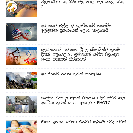
මැදපෙරදිග යුද ගිනි මැද තෙල් මිල ඉහළ යයිද
?
ඉරානයට එල්ල වූ ඇමරිකාවේ න්‍යෂ්ටික
ඉල්ලක්ක ප්‍රහාරයෙන් ලොව කැළඹෙයි
ලෙබනනයේ වෙසෙන ශ්‍රී ලාංකිකයින්ට දැනුම්
දීමක්, ඊශ්‍රායලයට ශ්‍රමිකයන් යැවීම පිළිබඳව
ලංකා රජයෙන් තීරණයක්
ඉන්දියාවේ තවත් ගුවන් අනතුරක්
වෛද්‍ය විද්‍යාල සිසුන් ‍රැසකගේ දිවි අහිමි කල
ඉන්දියා ගුවන් යානා අනතුර - PHOTO
චිකන්ගුන්යා, ඩෙංගු එකවර සෑදීමේ අවදානමක්