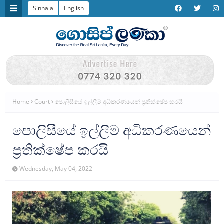
Sinhala
English
Home
Court
පොලිසීයේ ඉල්ලීම අධිකරණයෙන් ප්‍රතික්ෂේප කරයි
පොලිසීයේ ඉල්ලීම අධිකරණයෙන්
ප්‍රතික්ෂේප කරයි
Wednesday, May 04, 2022