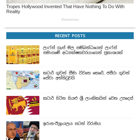
RECENT POSTS
ලාෆ්ස් ගෑස් මිල සම්බන්ධයෙන් ලාෆ්ස්
සමාගමේ අධ්‍යක්ෂකවරයාගෙන් ප්‍රකාශයක්
කටාර් ගුවන් සීමා විවෘත කෙරේ, ජසීරා ගුවන්
සේවා අත්හි‍ටුවයි
කටාර් සිටින සියළු ශ්‍රී ලාංකිකයින් වෙත උපදෙස්
ඉරාන-ඊශ්‍රායලය සටන් විරාමය