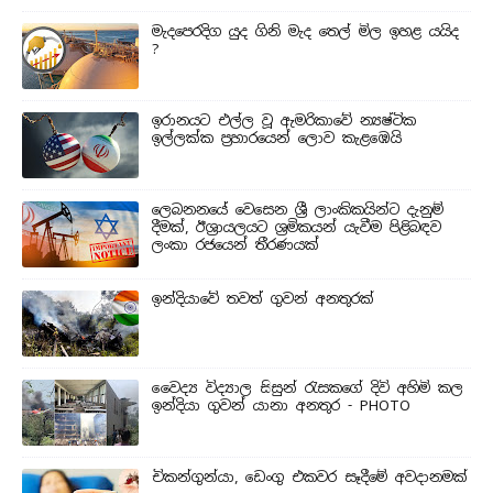
මැදපෙරදිග යුද ගිනි මැද තෙල් මිල ඉහළ යයිද
?
ඉරානයට එල්ල වූ ඇමරිකාවේ න්‍යෂ්ටික
ඉල්ලක්ක ප්‍රහාරයෙන් ලොව කැළඹෙයි
ලෙබනනයේ වෙසෙන ශ්‍රී ලාංකිකයින්ට දැනුම්
දීමක්, ඊශ්‍රායලයට ශ්‍රමිකයන් යැවීම පිළිබඳව
ලංකා රජයෙන් තීරණයක්
ඉන්දියාවේ තවත් ගුවන් අනතුරක්
වෛද්‍ය විද්‍යාල සිසුන් ‍රැසකගේ දිවි අහිමි කල
ඉන්දියා ගුවන් යානා අනතුර - PHOTO
චිකන්ගුන්යා, ඩෙංගු එකවර සෑදීමේ අවදානමක්