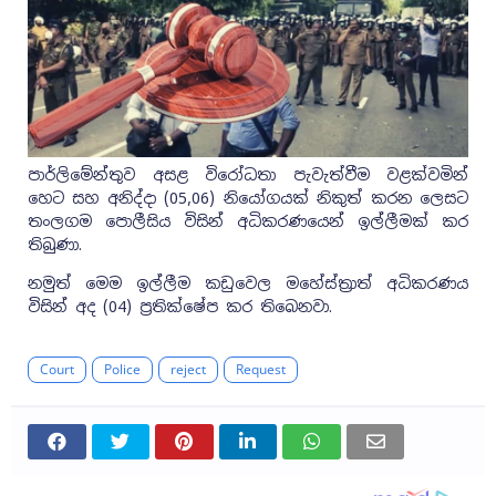
පාර්ලිමේන්තුව අසළ විරෝධතා පැවැත්වීම වළක්වමින්
හෙට සහ අනිද්දා (05,06) නියෝගයක් නිකුත් කරන ලෙසට
තංලගම පොලීසිය විසින් අධිකරණයෙන් ඉල්ලීමක් කර
තිබුණා.
නමුත් මෙම ඉල්ලීම කඩුවෙල මහේස්ත්‍රාත් අධිකරණය
විසින් අද (04) ප්‍රතික්ෂේප කර තිබෙනවා.
Court
Police
reject
Request