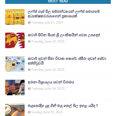
MOST READ
ලාෆ්ස් ගෑස් මිල සම්බන්ධයෙන් ලාෆ්ස් සමාගමේ
අධ්‍යක්ෂකවරයාගෙන් ප්‍රකාශයක්
Tuesday, July 01, 2025
කටාර් සිටින සියළු ශ්‍රී ලාංකිකයින් වෙත උපදෙස්
Tuesday, June 24, 2025
කටාර් ගුවන් සීමා විවෘත කෙරේ, ජසීරා ගුවන් සේවා
අත්හි‍ටුවයි
Tuesday, June 24, 2025
ඉරාන-ඊශ්‍රායලය සටන් විරාමය
Tuesday, June 24, 2025
මැදපෙරදිග යුද ගිනි මැද තෙල් මිල ඉහළ යයිද ?
Sunday, June 22, 2025