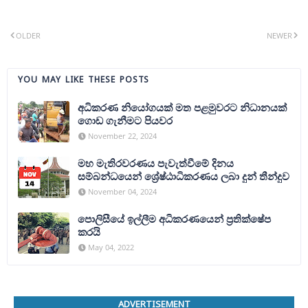
OLDER
NEWER
YOU MAY LIKE THESE POSTS
අධිකරණ නියෝගයක් මත පළමුවරට නිධානයක්
ගොඩ ගැනීමට පියවර
November 22, 2024
මහ මැතිරවරණය පැවැත්වීමේ දිනය
සම්බන්ධයෙන් ශ්‍රේෂ්ඨාධිකරණය ලබා දුන් තීන්දුව
November 04, 2024
පොලිසීයේ ඉල්ලීම අධිකරණයෙන් ප්‍රතික්ෂේප
කරයි
May 04, 2022
ADVERTISEMENT