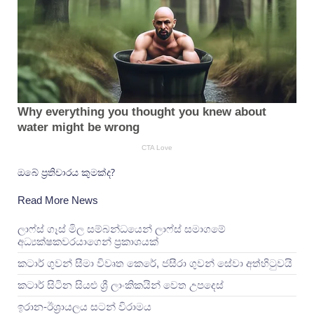
ඔබේ ප්‍රතිචාරය කුමක්ද?
Read More News
ලාෆ්ස් ගෑස් මිල සම්බන්ධයෙන් ලාෆ්ස් සමාගමේ
අධ්‍යක්ෂකවරයාගෙන් ප්‍රකාශයක්
කටාර් ගුවන් සීමා විවෘත කෙරේ, ජසීරා ගුවන් සේවා අත්හි‍ටුවයි
කටාර් සිටින සියළු ශ්‍රී ලාංකිකයින් වෙත උපදෙස්
ඉරාන-ඊශ්‍රායලය සටන් විරාමය