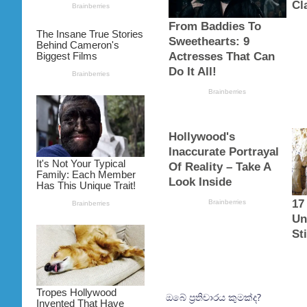
ඔබේ ප්‍රතිචාරය කුමක්ද?