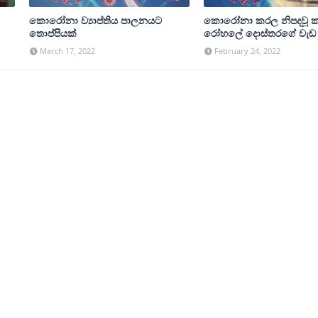
කොරෝනා ව්‍යාප්තිය පාලනයට
කොරෝනා කරල නිපදවූ කර
තොප්පියක්
රෝහලේ දොස්තරගේ වැඩ
March 17, 2022
February 24, 2022