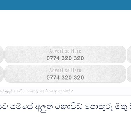
මයේ අලුත් කොවිඩ් පොකුරු මතු වීමේ අවදානමක් ?
ත්සව සමයේ අලුත් කොවිඩ් පොකුරු මතු 