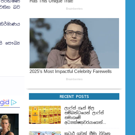
 පරීක්ෂණ
පවතින බව
 නිර්මාණය
ි සෞඛ්‍ය
RECENT POSTS
ලාෆ්ස් ගෑස් මිල
සම්බන්ධයෙන් ලාෆ්ස්
සමාගමේ
අධ්‍යක්ෂකවරයාගෙන්
ප්‍රකාශයක්
කටාර් ගුවන් සීමා විවෘත