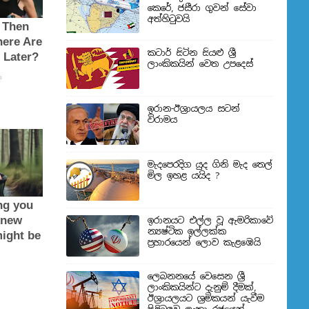
කෙරේ, ජසීරා ගුවන් සේවා
අත්හි‍ටුවයි
කටාර් සිටින සියළු ශ්‍රී
ලාංකිකයින් වෙත උපදෙස්
ඉරාන-ඊශ්‍රායලය සටන්
විරාමය
මැදපෙරදිග යුද ගිනි මැද තෙල්
මිල ඉහළ යයිද ?
ඉරානයට එල්ල වූ ඇමරිකාවේ
න්‍යෂ්ටික ඉල්ලක්ක
ප්‍රහාරයෙන් ලොව කැළඹෙයි
ලෙබනනයේ වෙසෙන ශ්‍රී
ලාංකිකයින්ට දැනුම් දීමක්,
ඊශ්‍රායලයට ශ්‍රමිකයන් යැවීම