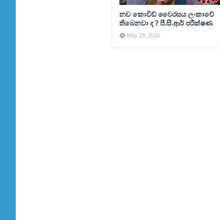
නව කොවිඩ් වෛරසය ලංකාවේ
තිබෙනවා ද ? පී.සී.ආර් පරීක්ෂණ
May 29, 2025