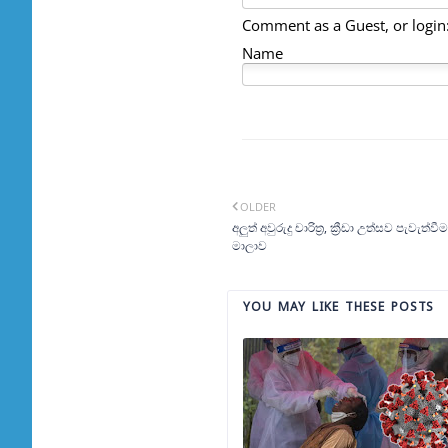
Comment as a Guest, or login
Name
OLDER
අලුත් අවුරුදු චාරිත්‍ර, ක්‍රීඩා උත්සව පැවැත
මාලාව
YOU MAY LIKE THESE POSTS