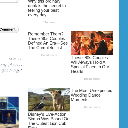
 Comment
NEWER
 අනුමැතිය ලබා
දුන්නේ කවුද ?