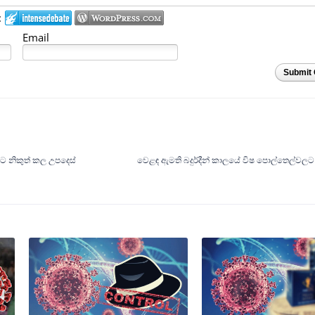
:
Email
Submit
්වීමට නිකුත් කල උපදෙස්
වෙළඳ ඇමති බදුර්දීන් කාලයේ විෂ පොල්තෙල්වලට