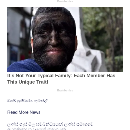
ඔබේ ප්‍රතිචාරය කුමක්ද?
Read More News
ලාෆ්ස් ගෑස් මිල සම්බන්ධයෙන් ලාෆ්ස් සමාගමේ
අධ්‍යක්ෂකවරයාගෙන් ප්‍රකාශයක්