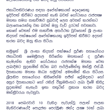
ජනාධිපතිවරණය සඳහා අපේක්ෂකයන් දෙදෙනෙකු
ඉදිරිපත් කිරීමට අදහසක් නැති බවත් ගෝටාභය රාජපක්‍ෂ
මහතා සමග සාකච්ඡාව සුබවාදී ලෙස අවසන් කරන්නට
බලාපොරොත්තු වන බවත් ඔහු වැඩි දුරටත් පවසනවා.
කෙසේ වෙතත් එම සාකච්ඡා අසාර්ථක වූවහොත් ශ්‍රී ලංකා
නිදහස් පක්ෂයෙන් අපේක්ෂකයකු ඉදිරිපත් කිරීමට අදහස්
කරන බවද ඔහු කියා සිටියා.
නමුඉත් ශ්‍රී ලංකා නිදහස් පක්ෂයේ පූර්ණ සහයෝගය
ජනාධිපති මෛත්‍රීපාල සිරිසේන මහතාගේ ද පූර්ණ
කැමැත්ත ඇතිව ගෝඨාභය රාජපක්ෂ මහතා වෙත
ලබාදීමට සූදානමින් සිටින බව පාර්ලිමේන්තු මන්ත්‍රී එස්.බී.
දිසානායක මහතා මාධ්‍ය හමුවක් අමතමින් කියා සිටියස.
ශ‍්‍රීලනිප සහයෝගය කිසිසේත්ම සජිත් ප්‍රේමදාසට හෝ
අනුර දිසානායකට හෝ රනිල් වික්‍රමසිංහට ලබා දීමේ කිසිදු
සූදානමක් නැතැයි ඉතා සතුටින් ප‍්‍රකාශ කරන බවද
මන්ත‍්‍රීවරයා පැවසුවා.
2018 පෙබරවාරි 10 වැනිදා පැවැත්වූ පලාත් පාලන
මැතිවරණයේදී පොදුජන පෙරමුණ ඡන්ද ලක්‍ෂ 50ක් ලබා