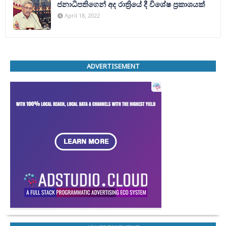
ජනාධිපතිගෙන් අද රාත්‍රියේ දී විශේෂ ප්‍රකාශයක්
April 18, 2022
ADVERTISEMENT