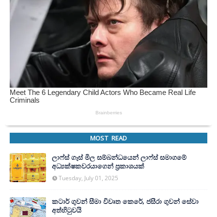
MOST READ
ලාෆ්ස් ගෑස් මිල සම්බන්ධයෙන් ලාෆ්ස් සමාගමේ
අධ්‍යක්ෂකවරයාගෙන් ප්‍රකාශයක්
Tuesday, July 01, 2025
කටාර් ගුවන් සීමා විවෘත කෙරේ, ජසීරා ගුවන් සේවා
අත්හි‍ටුවයි