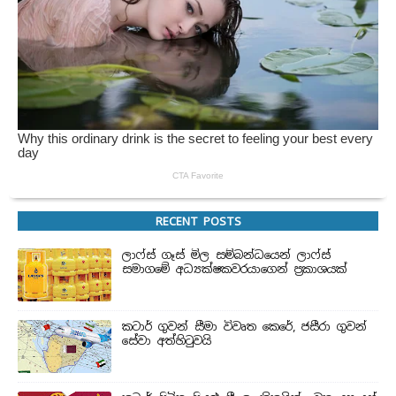
RECENT POSTS
ලාෆ්ස් ගෑස් මිල සම්බන්ධයෙන් ලාෆ්ස්
සමාගමේ අධ්‍යක්ෂකවරයාගෙන් ප්‍රකාශයක්
කටාර් ගුවන් සීමා විවෘත කෙරේ, ජසීරා ගුවන්
සේවා අත්හි‍ටුවයි