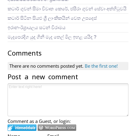
කටාර් ගුවන් සීමා විවෘත කෙරේ, ජසීරා ගුවන් සේවා අත්හි‍ටුවයි
කටාර් සිටින සියළු ශ්‍රී ලාංකිකයින් වෙත උපදෙස්
ඉරාන-ඊශ්‍රායලය සටන් විරාමය
මැදපෙරදිග යුද ගිනි මැද තෙල් මිල ඉහළ යයිද ?
Comments
There are no comments posted yet.
Be the first one!
Post a new comment
Comment as a Guest, or login:
Name
Email