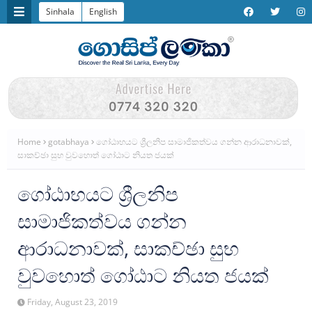
Sinhala
English
Home
gotabhaya
ගෝඨාභයට ශ්‍රීලනිප සාමාජිකත්වය ගන්න ආරාධනාවක්,
සාකච්ඡා සුභ වුවහොත් ගෝඨාට නියත ජයක්
ගෝඨාභයට ශ්‍රීලනිප
සාමාජිකත්වය ගන්න
ආරාධනාවක්, සාකච්ඡා සුභ
වුවහොත් ගෝඨාට නියත ජයක්
Friday, August 23, 2019