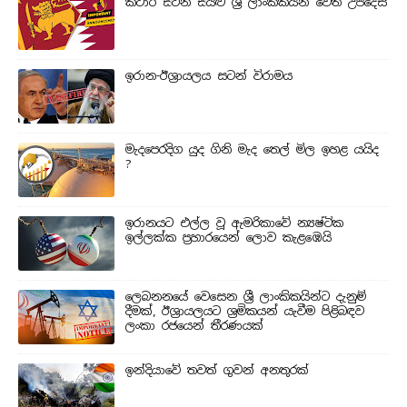
කටාර් සිටින සියළු ශ්‍රී ලාංකිකයින් වෙත උපදෙස්
ඉරාන-ඊශ්‍රායලය සටන් විරාමය
මැදපෙරදිග යුද ගිනි මැද තෙල් මිල ඉහළ යයිද
?
ඉරානයට එල්ල වූ ඇමරිකාවේ න්‍යෂ්ටික
ඉල්ලක්ක ප්‍රහාරයෙන් ලොව කැළඹෙයි
ලෙබනනයේ වෙසෙන ශ්‍රී ලාංකිකයින්ට දැනුම්
දීමක්, ඊශ්‍රායලයට ශ්‍රමිකයන් යැවීම පිළිබඳව
ලංකා රජයෙන් තීරණයක්
ඉන්දියාවේ තවත් ගුවන් අනතුරක්