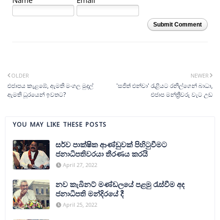
Submit Comment
OLDER
NEWER
එජාපය කැළඹේ, ඇමති මංගල මුදල්
'සජිත් එන්වා' ‍රැළියට රනිල්ගෙන් බාධා,
ඇමති ධූරයෙන් ඉවතට?
එජාප මන්ත්‍රීවරු වැට උඩ
YOU MAY LIKE THESE POSTS
සර්ව පාක්ෂික ආණ්ඩුවක් පිහි‍ටුවීමට
ජනාධිපතිවරයා තීරණය කරයි
April 27, 2022
නව කැබිනට් මණ්ඩලයේ පළමු ‍රැස්වීම අද
ජනාධිපති මන්දිරයේ දී
April 25, 2022