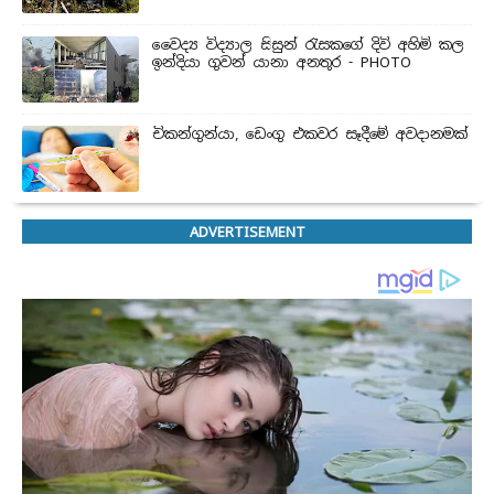
වෛද්‍ය විද්‍යාල සිසුන් ‍රැසකගේ දිවි අහිමි කල
ඉන්දියා ගුවන් යානා අනතුර - PHOTO
චිකන්ගුන්යා, ඩෙංගු එකවර සෑදීමේ අවදානමක්
ADVERTISEMENT