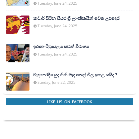
Tuesday, June 24, 2025
කටාර් සිටින සියළු ශ්‍රී ලාංකිකයින් වෙත උපදෙස්
Tuesday, June 24, 2025
ඉරාන-ඊශ්‍රායලය සටන් විරාමය
Tuesday, June 24, 2025
මැදපෙරදිග යුද ගිනි මැද තෙල් මිල ඉහළ යයිද ?
Sunday, June 22, 2025
LIKE US ON FACEBOOK