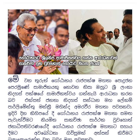
මේ
වන තුරුත් ගෝඨාභය රාජපක්ෂ මහතා පොදුජන
පෙරමුණේ සාමාජිකයකු නොවන නිසා ඔහුට ශ්‍රී ලංකා
නිදහස් පක්ෂයේ සාමාජිකත්වය ගන්නැයි ආරාධනා කරන
බව එක්සත් ජනතා නිදහස් සන්ධාන මහ ලේකම්
පාර්ලිමේන්තු මන්ත්‍රී මහින්ද අමරවීර මහතා පවසනවා.
ඉදිරි දින කිහිපයේ දී ගෝඨාභය රාජපක්ෂ මහතා සමඟ
පැවැත්වීමට නියමිත සාකච්ඡා සාර්ථක වුවහොත්
ජනාධිපතිවරණයේදී ගෝඨාභය රාජපක්ෂ මහතාට සහාය
දීමට අවබෝධතා ගිවිසුමක් අත්සන් කිරීමට
බලාපොරොත්තු වන බවද ඔහු පවසනවා.