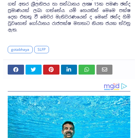
ගත් අතර ශ‍්‍රීලනිපය හා සන්ධානය ලක්‍ෂ 15ක පමණ ඡන්ද
ප‍්‍රමාණයක් ලබා ගත්තේය. යම් හෙයකින් මෙමෙ පක්ෂ
දෙක එකතු වී මෙවර මැතිවරණයෙන් ද මෙසේ ඡන්ද හිමි
වුවහොත් ගෝඨාභය රාජපක්ෂ මහතාට නියත ජයක ත්වනු
ඇත.
gotabhaya
SLFP