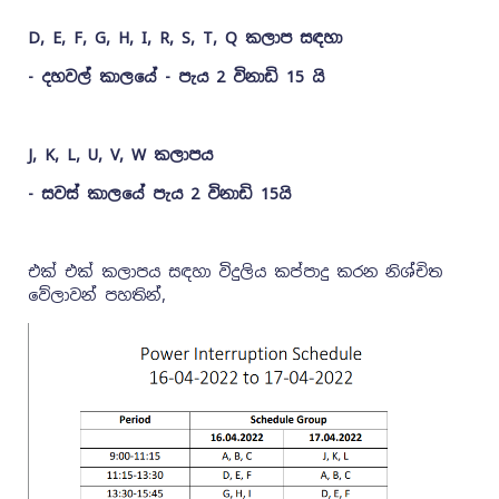
D, E, F, G, H, I, R, S, T, Q කලාප සඳහා
- දහවල් කාලයේ - පැය 2 විනාඩි 15 යි
J, K, L, U, V, W කලාපය
- සවස් කාලයේ පැය 2 විනාඩි 15යි
එක් එක් කලාපය සඳහා විදුලිය කප්පාදු කරන නිශ්චිත
වේලාවන් පහතින්,