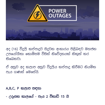
අද (16) විදුලි කප්පාදුව සිදුවන ආකාරය පිළිබඳව මහජන
උපයෝගීතා කොමිසම විසින් නිවේදනයක් නිකුත් කර
තිබෙනවා.
ඒ අනුව අද කලාප අනුව විදුලිය කප්පාදු කිරීමට නියමිත
පැය ගණන් මෙසේයි.
A,B,C, P කලාප සඳහා
- උදෑසන කාලයේ - පැය 2 විනාඩි 15 යි