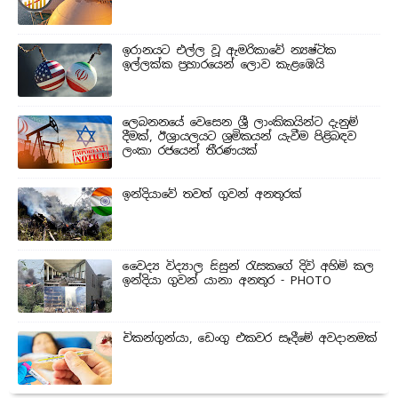
ඉරානයට එල්ල වූ ඇමරිකාවේ න්‍යෂ්ටික
ඉල්ලක්ක ප්‍රහාරයෙන් ලොව කැළඹෙයි
ලෙබනනයේ වෙසෙන ශ්‍රී ලාංකිකයින්ට දැනුම්
දීමක්, ඊශ්‍රායලයට ශ්‍රමිකයන් යැවීම පිළිබඳව
ලංකා රජයෙන් තීරණයක්
ඉන්දියාවේ තවත් ගුවන් අනතුරක්
වෛද්‍ය විද්‍යාල සිසුන් ‍රැසකගේ දිවි අහිමි කල
ඉන්දියා ගුවන් යානා අනතුර - PHOTO
චිකන්ගුන්යා, ඩෙංගු එකවර සෑදීමේ අවදානමක්