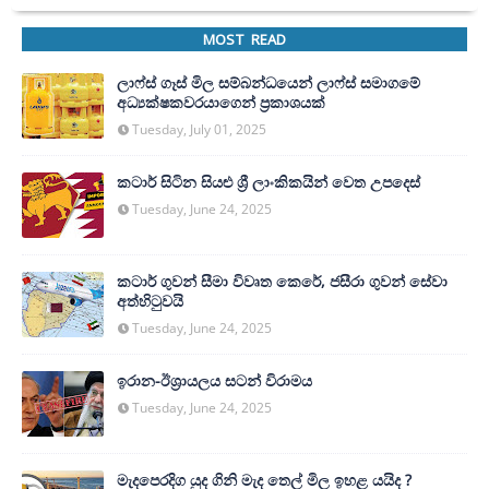
MOST READ
ලාෆ්ස් ගෑස් මිල සම්බන්ධයෙන් ලාෆ්ස් සමාගමේ
අධ්‍යක්ෂකවරයාගෙන් ප්‍රකාශයක්
Tuesday, July 01, 2025
කටාර් සිටින සියළු ශ්‍රී ලාංකිකයින් වෙත උපදෙස්
Tuesday, June 24, 2025
කටාර් ගුවන් සීමා විවෘත කෙරේ, ජසීරා ගුවන් සේවා
අත්හි‍ටුවයි
Tuesday, June 24, 2025
ඉරාන-ඊශ්‍රායලය සටන් විරාමය
Tuesday, June 24, 2025
මැදපෙරදිග යුද ගිනි මැද තෙල් මිල ඉහළ යයිද ?