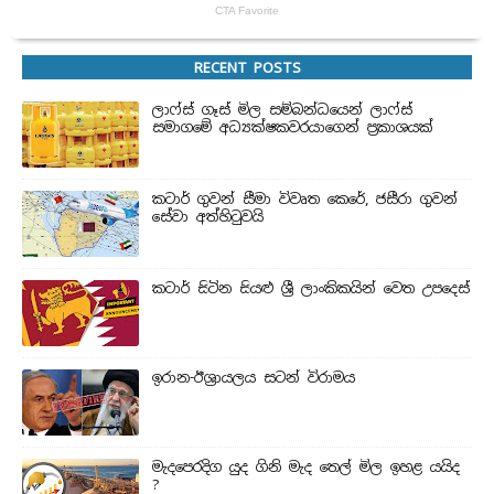
RECENT POSTS
ලාෆ්ස් ගෑස් මිල සම්බන්ධයෙන් ලාෆ්ස්
සමාගමේ අධ්‍යක්ෂකවරයාගෙන් ප්‍රකාශයක්
කටාර් ගුවන් සීමා විවෘත කෙරේ, ජසීරා ගුවන්
සේවා අත්හි‍ටුවයි
කටාර් සිටින සියළු ශ්‍රී ලාංකිකයින් වෙත උපදෙස්
ඉරාන-ඊශ්‍රායලය සටන් විරාමය
මැදපෙරදිග යුද ගිනි මැද තෙල් මිල ඉහළ යයිද
?