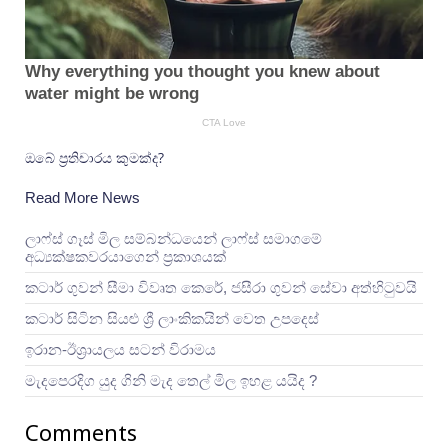
ඔබේ ප්‍රතිචාරය කුමක්ද?
Read More News
ලාෆ්ස් ගෑස් මිල සම්බන්ධයෙන් ලාෆ්ස් සමාගමේ
අධ්‍යක්ෂකවරයාගෙන් ප්‍රකාශයක්
කටාර් ගුවන් සීමා විවෘත කෙරේ, ජසීරා ගුවන් සේවා අත්හි‍ටුවයි
කටාර් සිටින සියළු ශ්‍රී ලාංකිකයින් වෙත උපදෙස්
ඉරාන-ඊශ්‍රායලය සටන් විරාමය
මැදපෙරදිග යුද ගිනි මැද තෙල් මිල ඉහළ යයිද ?
Comments