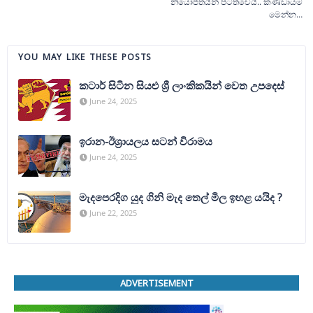
නියෝජිතයින් පිටත්වෙයි.. කණ්ඩායම
මෙන්න…
YOU MAY LIKE THESE POSTS
කටාර් සිටින සියළු ශ්‍රී ලාංකිකයින් වෙත උපදෙස්
June 24, 2025
ඉරාන-ඊශ්‍රායලය සටන් විරාමය
June 24, 2025
මැදපෙරදිග යුද ගිනි මැද තෙල් මිල ඉහළ යයිද ?
June 22, 2025
ADVERTISEMENT