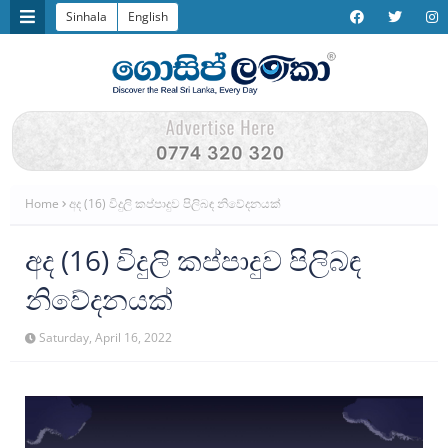
Sinhala
English
Home
අද (16) විදුලි කප්පාදුව පිලිබඳ නිවේදනයක්
අද (16) විදුලි කප්පාදුව පිලිබඳ
නිවේදනයක්
Saturday, April 16, 2022