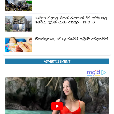
වෛද්‍ය විද්‍යාල සිසුන් ‍රැසකගේ දිවි අහිමි කල
ඉන්දියා ගුවන් යානා අනතුර - PHOTO
චිකන්ගුන්යා, ඩෙංගු එකවර සෑදීමේ අවදානමක්
ADVERTISEMENT