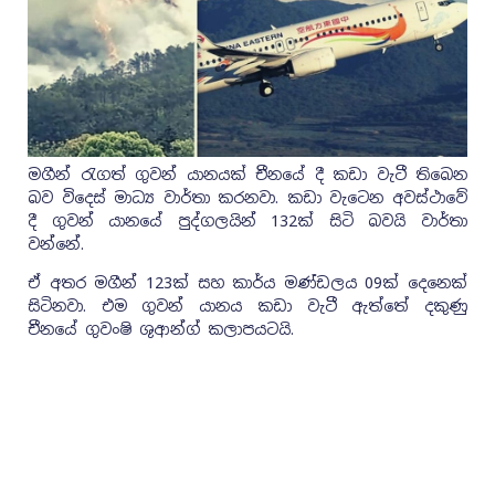
මගීන් ‍රැගත් ගුවන් යානයක් චීනයේ දී කඩා වැටී තිබෙන
බව විදෙස් මාධ්‍ය වාර්තා කරනවා. කඩා වැටෙන අවස්ථාවේ
දී ගුවන් යානයේ පුද්ගලයින් 132ක් සිටි බවයි වාර්තා
වන්නේ.
ඒ අතර මගීන් 123ක් සහ කාර්ය මණ්ඩලය 09ක් දෙනෙක්
සිටිනවා. එම ගුවන් යානය කඩා වැටී ඇත්තේ දකුණු
චීනයේ ගුවංෂි ශුආන්ග් කලාපයටයි.