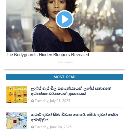
MOST READ
ලාෆ්ස් ගෑස් මිල සම්බන්ධයෙන් ලාෆ්ස් සමාගමේ
අධ්‍යක්ෂකවරයාගෙන් ප්‍රකාශයක්
Tuesday, July 01, 2025
කටාර් ගුවන් සීමා විවෘත කෙරේ, ජසීරා ගුවන් සේවා
අත්හි‍ටුවයි
Tuesday, June 24, 2025