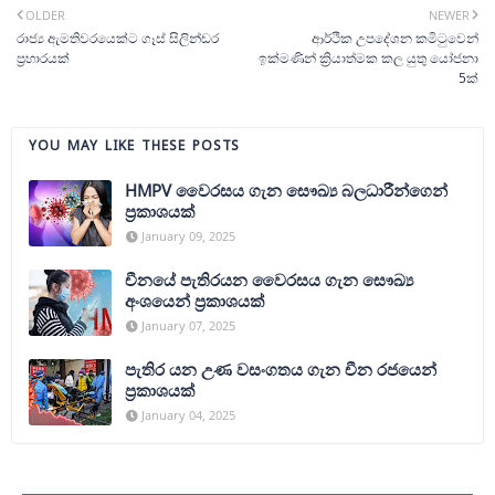
OLDER
NEWER
රාජ්‍ය ඇමතිවරයෙක්ට ගෑස් සිලින්ඩර
ආර්ථික උපදේශන කමි‍ටුවෙන්
ප්‍රහාරයක්
ඉක්මණින් ක්‍රියාත්මක කල යුතු යෝජනා
5ක්
YOU MAY LIKE THESE POSTS
HMPV වෛරසය ගැන සෞඛ්‍ය බලධාරීන්ගෙන්
ප්‍රකාශයක්
January 09, 2025
චීනයේ පැතිරයන වෛරසය ගැන සෞඛ්‍ය
අංශයෙන් ප්‍රකාශයක්
January 07, 2025
පැතිර යන උණ වසංගතය ගැන චීන රජයෙන්
ප්‍රකාශයක්
January 04, 2025