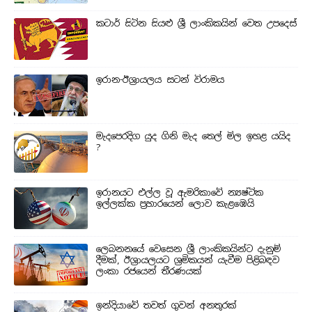
කටාර් සිටින සියළු ශ්‍රී ලාංකිකයින් වෙත උපදෙස්
ඉරාන-ඊශ්‍රායලය සටන් විරාමය
මැදපෙරදිග යුද ගිනි මැද තෙල් මිල ඉහළ යයිද
?
ඉරානයට එල්ල වූ ඇමරිකාවේ න්‍යෂ්ටික
ඉල්ලක්ක ප්‍රහාරයෙන් ලොව කැළඹෙයි
ලෙබනනයේ වෙසෙන ශ්‍රී ලාංකිකයින්ට දැනුම්
දීමක්, ඊශ්‍රායලයට ශ්‍රමිකයන් යැවීම පිළිබඳව
ලංකා රජයෙන් තීරණයක්
ඉන්දියාවේ තවත් ගුවන් අනතුරක්