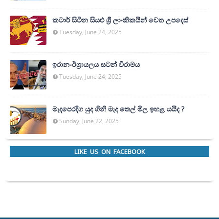
කටාර් සිටින සියළු ශ්‍රී ලාංකිකයින් වෙත උපදෙස්
Tuesday, June 24, 2025
ඉරාන-ඊශ්‍රායලය සටන් විරාමය
Tuesday, June 24, 2025
මැදපෙරදිග යුද ගිනි මැද තෙල් මිල ඉහළ යයිද ?
Sunday, June 22, 2025
LIKE US ON FACEBOOK