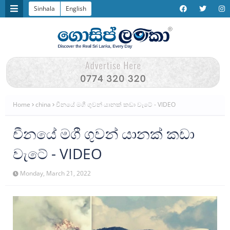
Sinhala
English
Home
china
චීනයේ මගී ගුවන් යානක් කඩා වැටේ - VIDEO
චීනයේ මගී ගුවන් යානක් කඩා
වැටේ - VIDEO
Monday, March 21, 2022