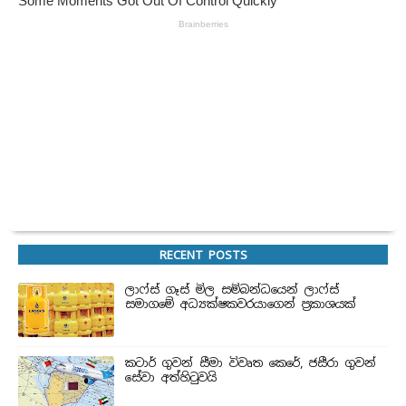
RECENT POSTS
ලාෆ්ස් ගෑස් මිල සම්බන්ධයෙන් ලාෆ්ස්
සමාගමේ අධ්‍යක්ෂකවරයාගෙන් ප්‍රකාශයක්
කටාර් ගුවන් සීමා විවෘත කෙරේ, ජසීරා ගුවන්
සේවා අත්හි‍ටුවයි