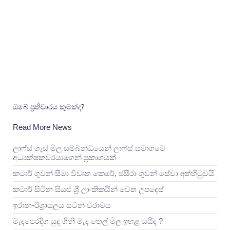
ඔබේ ප්‍රතිචාරය කුමක්ද?
Read More News
ලාෆ්ස් ගෑස් මිල සම්බන්ධයෙන් ලාෆ්ස් සමාගමේ
අධ්‍යක්ෂකවරයාගෙන් ප්‍රකාශයක්
කටාර් ගුවන් සීමා විවෘත කෙරේ, ජසීරා ගුවන් සේවා අත්හි‍ටුවයි
කටාර් සිටින සියළු ශ්‍රී ලාංකිකයින් වෙත උපදෙස්
ඉරාන-ඊශ්‍රායලය සටන් විරාමය
මැදපෙරදිග යුද ගිනි මැද තෙල් මිල ඉහළ යයිද ?