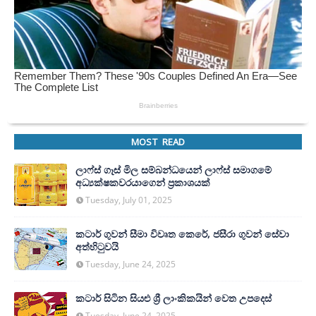
MOST READ
ලාෆ්ස් ගෑස් මිල සම්බන්ධයෙන් ලාෆ්ස් සමාගමේ
අධ්‍යක්ෂකවරයාගෙන් ප්‍රකාශයක්
Tuesday, July 01, 2025
කටාර් ගුවන් සීමා විවෘත කෙරේ, ජසීරා ගුවන් සේවා
අත්හි‍ටුවයි
Tuesday, June 24, 2025
කටාර් සිටින සියළු ශ්‍රී ලාංකිකයින් වෙත උපදෙස්
Tuesday, June 24, 2025