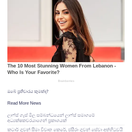
ඔබේ ප්‍රතිචාරය කුමක්ද?
Read More News
ලාෆ්ස් ගෑස් මිල සම්බන්ධයෙන් ලාෆ්ස් සමාගමේ
අධ්‍යක්ෂකවරයාගෙන් ප්‍රකාශයක්
කටාර් ගුවන් සීමා විවෘත කෙරේ, ජසීරා ගුවන් සේවා අත්හි‍ටුවයි