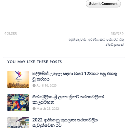
Submit Comment
OLDER
NEWER
අදත් තද වැසි, අරණායකට පස්සරට රතු
නිවේදනයක්
YOU MAY LIKE THESE POSTS
ඔලිම්පික් උළෙල සඳහා වසර 128කට පසු එකතු
වූ තරඟය
April 16, 2025
ඕස්ට්‍රේලියා-ශ්‍රී ලංකා ක්‍රිකට් තරඟාවලියේ
කාලසටහන
March 25, 2022
2022 ආසියානු කුසලාන තරඟාවලිය
පැවැත්වෙන රට