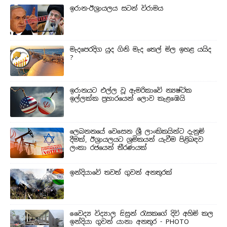
ඉරාන-ඊශ්‍රායලය සටන් විරාමය
මැදපෙරදිග යුද ගිනි මැද තෙල් මිල ඉහළ යයිද
?
ඉරානයට එල්ල වූ ඇමරිකාවේ න්‍යෂ්ටික
ඉල්ලක්ක ප්‍රහාරයෙන් ලොව කැළඹෙයි
ලෙබනනයේ වෙසෙන ශ්‍රී ලාංකිකයින්ට දැනුම්
දීමක්, ඊශ්‍රායලයට ශ්‍රමිකයන් යැවීම පිළිබඳව
ලංකා රජයෙන් තීරණයක්
ඉන්දියාවේ තවත් ගුවන් අනතුරක්
වෛද්‍ය විද්‍යාල සිසුන් ‍රැසකගේ දිවි අහිමි කල
ඉන්දියා ගුවන් යානා අනතුර - PHOTO