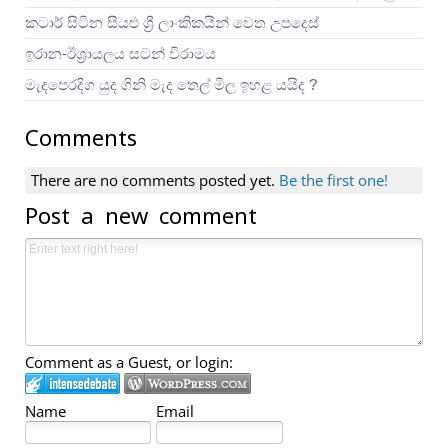
කටාර් සිටින සියළු ශ්‍රී ලාංකිකයින් වෙත උපදෙස්
ඉරාන-ඊශ්‍රායලය සටන් විරාමය
මැදපෙරදිග යුද ගිනි මැද තෙල් මිල ඉහළ යයිද ?
Comments
There are no comments posted yet.
Be the first one!
Post a new comment
Comment as a Guest, or login:
Name
Email