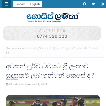
Sinhala
English
Home
Cricket
අවසන් පූර්ව වටයට ශ්‍රී ලංකාව සුදුසුකම් ලබාගන්නේ කෙසේ
ද ?
අවසන් පූර්ව වටයට ශ්‍රී ලංකාව
සුදුසුකම් ලබාගන්නේ කෙසේ ද ?
Monday, November 01, 2021