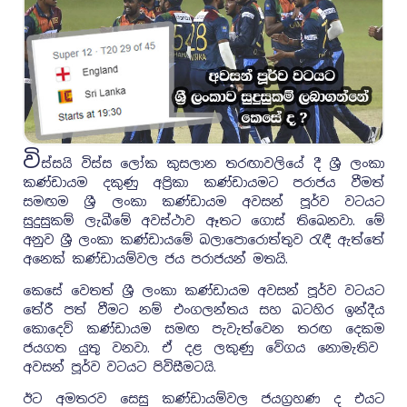
වි
ස්සයි විස්ස ලෝක කුසලාන තරඟාවලියේ දී ශ්‍රී ලංකා
කණ්ඩායම දකුණු අප්‍රිකා කණ්ඩායමට පරාජය වීමත්
සමඟම ශ්‍රී ලංකා කණ්ඩායම අවසන් පූර්ව වටයට
සුදුසුකම් ලැබීමේ අවස්ථාව ඈතට ගොස් තිබෙනවා. මේ
අනුව ශ්‍රී ලංකා කණ්ඩායමේ බලාපොරොත්තුව ‍රැඳී ඇත්තේ
අනෙක් කණ්ඩායම්වල ජය පරාජයන් මතයි.
කෙසේ වෙතත් ශ්‍රී ලංකා කණ්ඩායම අවසන් පූර්ව වටයට
තේරී පත් වීමට නම් එංගලන්තය සහ බටහිර ඉන්දීය
කොදෙව් කණ්ඩායම සමඟ පැවැත්වෙන තරඟ දෙකම
ජයගත යුතු වනවා. ඒ දළ ලකුණු වේගය නොමැතිව
අවසන් පූර්ව වටයට පිවිසීමටයි.
ඊට අමතරව සෙසු කණ්ඩායම්වල ජයග්‍රහණ ද එයට