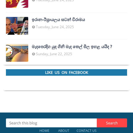
ඉරාන-ඊශ්‍රායලය සටන් විරාමය
Tuesday, June 24, 2025
මැදපෙරදිග යුද ගිනි මැද තෙල් මිල ඉහළ යයිද ?
Sunday, June 22, 2025
LIKE US ON FACEBOOK
HOME
ABOUT
CONTACT US