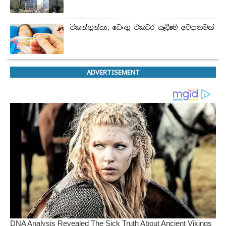
චිකන්ගුන්යා, ඩෙංගු එකවර සෑදීමේ අවදානමක්
ADVERTISEMENT