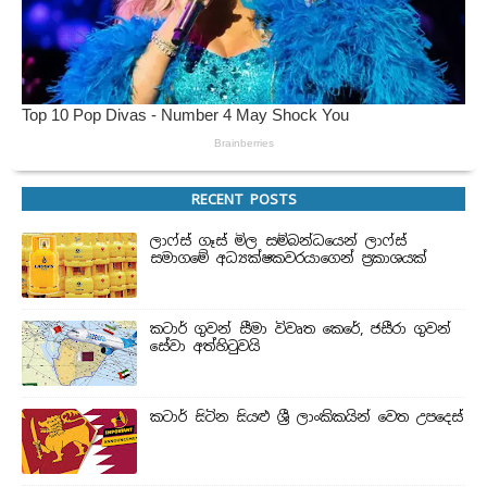
RECENT POSTS
ලාෆ්ස් ගෑස් මිල සම්බන්ධයෙන් ලාෆ්ස්
සමාගමේ අධ්‍යක්ෂකවරයාගෙන් ප්‍රකාශයක්
කටාර් ගුවන් සීමා විවෘත කෙරේ, ජසීරා ගුවන්
සේවා අත්හි‍ටුවයි
කටාර් සිටින සියළු ශ්‍රී ලාංකිකයින් වෙත උපදෙස්