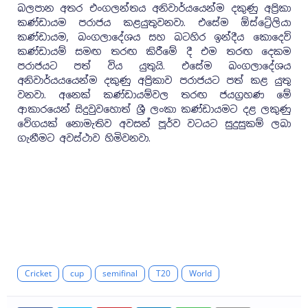
බලපාන අතර එංගලන්තය අනිවාර්යයෙන්ම දකුණු අප්‍රිකා
කණ්ඩායම පරාජය කළයුතුවනවා. එසේම ඕස්ට්‍රේලියා
කණ්ඩායම, බංගලාදේශය සහ බටහිර ඉන්දීය කොදෙව්
කණ්ඩායම් සමඟ තරඟ කිරීමේ දී එම තරඟ දෙකම
පරාජයට පත් විය යුතුයි. එසේම බංගලාදේශය
අනිවාර්යයයෙන්ම දකුණු අප්‍රිකාව පරාජයට පත් කළ යුතු
වනවා. අනෙක් කණ්ඩායම්වල තරඟ ජයග්‍රහණ මේ
ආකාරයෙන් සිදුවුවහොත් ශ්‍රී ලංකා කණ්ඩායමට දළ ලකුණු
වේගයක් නොමැතිව අවසන් පූර්ව වටයට සුදුසුකම් ලබා
ගැනීමට අවස්ථාව හිමිවනවා.
Cricket
cup
semifinal
T20
World