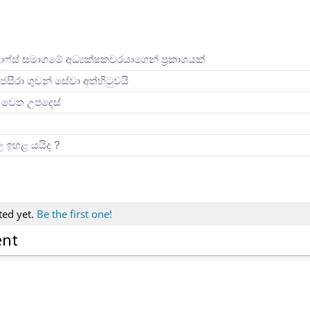
ලාෆ්ස් සමාගමේ අධ්‍යක්ෂකවරයාගෙන් ප්‍රකාශයක්
ජසීරා ගුවන් සේවා අත්හි‍ටුවයි
ින් වෙත උපදෙස්
ිල ඉහළ යයිද ?
ted yet.
Be the first one!
ent