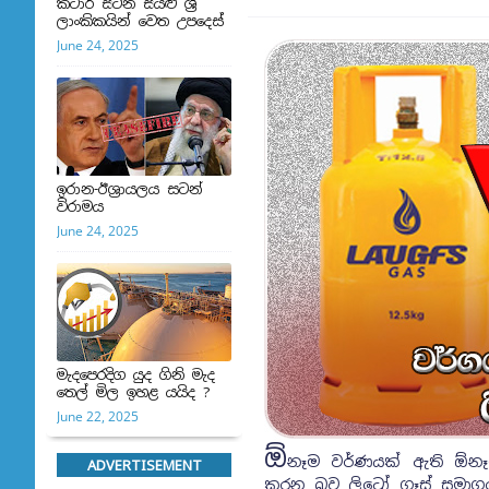
කටාර් සිටින සියළු ශ්‍රී
ලාංකිකයින් වෙත උපදෙස්
June 24, 2025
ඉරාන-ඊශ්‍රායලය සටන්
විරාමය
June 24, 2025
මැදපෙරදිග යුද ගිනි මැද
තෙල් මිල ඉහළ යයිද ?
June 22, 2025
ඕ
නෑම වර්ණයක් ඇති ඕනෑම 
ADVERTISEMENT
කරන බව ලිට්‍රෝ ගෑස් සමා