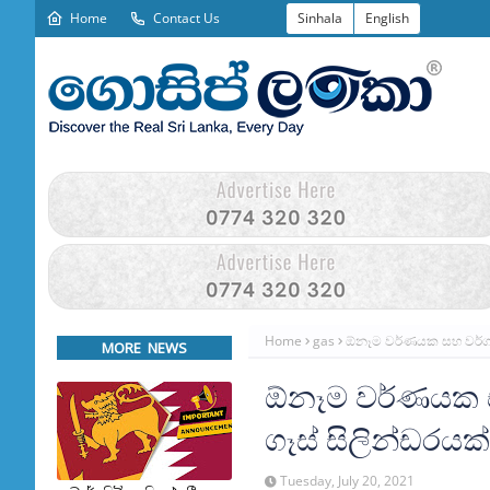
Home
Contact Us
Sinhala
English
Home
gas
ඕනෑම වර්ණයක සහ වර්ගයක 
MORE NEWS
ඕනෑම වර්ණයක සහ
ගෑස් සිලින්ඩරයක්
Tuesday, July 20, 2021