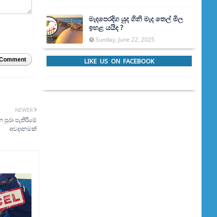
මැදපෙරදිග යුද ගිනි මැද තෙල් මිල
ඉහළ යයිද ?
Sunday, June 22, 2025
 Comment
LIKE US ON FACEBOOK
NEWER
පුරා පැතිරීමේ
අවදානමක්