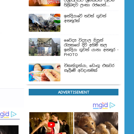
ඊශ්‍රායලයට ශ්‍රමිකයන් යැවීම
පිළිබඳව ලංකා රජයෙන්
තීරණයක්
ඉන්දියාවේ තවත් ගුවන්
අනතුරක්
වෛද්‍ය විද්‍යාල සිසුන්
‍රැසකගේ දිවි අහිමි කල
ඉන්දියා ගුවන් යානා අනතුර -
PHOTO
චිකන්ගුන්යා, ඩෙංගු එකවර
සෑදීමේ අවදානමක්
ADVERTISEMENT