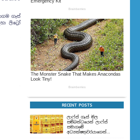
ාගම ගෑස්
 ලිට්‍රෝ
RECENT POSTS
ලාෆ්ස් ගෑස් මිල
සම්බන්ධයෙන් ලාෆ්ස්
සමාගමේ
අධ්‍යක්ෂකවරයාගෙන්
ප්‍රකාශයක්