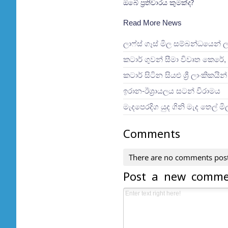
ඔබේ ප්‍රතිචාරය කුමක්ද?
Read More News
ලාෆ්ස් ගෑස් මිල සම්බන්ධයෙන් 
කටාර් ගුවන් සීමා විවෘත කෙරේ, 
කටාර් සිටින සියළු ශ්‍රී ලාංකිකය
ඉරාන-ඊශ්‍රායලය සටන් විරාමය
මැදපෙරදිග යුද ගිනි මැද තෙල් ම
Comments
There are no comments pos
Post a new comm