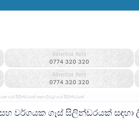
ගෑස් සිලින්ඩරයක් සඳහා ලිට්‍රෝ ගෑස් සිලින්ඩරයක්
 වර්ගයක ගෑස් සිලින්ඩරයක් සඳහා ලි