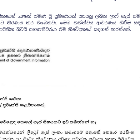
නයෙන් 20%ක් පමණ වූ ප්‍රමාණයක් සපයනු ලබන ලාෆ් ගෑස් සම
ට තීරණය කර තිබෙනවා. මෙම තත්ත්වය ආවරණය කිරීම සඳහා
 පවතින බවයි සභාපතිවරයා එම නිවේදනයේ සඳහන් කරන්නේ.