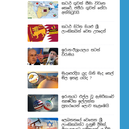
කටාර් ගුවන් සීමා විවෘත
කෙරේ, ජසීරා ගුවන් සේවා
අත්හි‍ටුවයි
කටාර් සිටින සියළු ශ්‍රී
ලාංකිකයින් වෙත උපදෙස්
ඉරාන-ඊශ්‍රායලය සටන්
විරාමය
මැදපෙරදිග යුද ගිනි මැද තෙල්
මිල ඉහළ යයිද ?
ඉරානයට එල්ල වූ ඇමරිකාවේ
න්‍යෂ්ටික ඉල්ලක්ක
ප්‍රහාරයෙන් ලොව කැළඹෙයි
ලෙබනනයේ වෙසෙන ශ්‍රී
ලාංකිකයින්ට දැනුම් දීමක්,