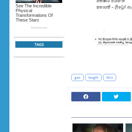
TAGS
gas
laugfs
litro