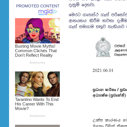
දැනුම් දෙනවා.
මෙරට ගෘහස්ථ ගෑස් පරිභෝජ
ආනයනය කිරීම නවතා දැමීම
ගෑස් සමාගම සතුව හැකියාව