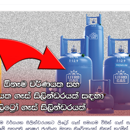
වර්ගයක සිලින්ඩරයකට ලිට්‍රෝ ගෑස් සමාගම විසින් ගෑස් සැප
ගමේ සභාපති තෙෂාර ජයසිංහ මහතා නිවේදනයක් නිකුත් කරමින