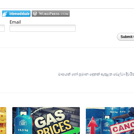
:
Email
Submit
මාසයක් හෝ සුමාන දෙකක් ඇතුළත ඩෙල්ටා දිවයින 