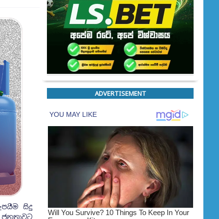
ADVERTISEMENT
යීම සිදු
් ජනතාවට