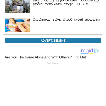
වෛද්‍ය විද්‍යාල සිසුන් ‍රැසකගේ දිවි අහිමි කල
ඉන්දියා ගුවන් යානා අනතුර - PHOTO
චිකන්ගුන්යා, ඩෙංගු එකවර සෑදීමේ අවදානමක්
ADVERTISEMENT