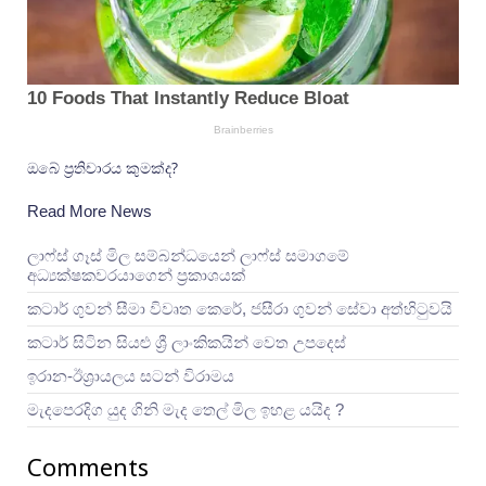
ඔබේ ප්‍රතිචාරය කුමක්ද?
Read More News
ලාෆ්ස් ගෑස් මිල සම්බන්ධයෙන් ලාෆ්ස් සමාගමේ
අධ්‍යක්ෂකවරයාගෙන් ප්‍රකාශයක්
කටාර් ගුවන් සීමා විවෘත කෙරේ, ජසීරා ගුවන් සේවා අත්හි‍ටුවයි
කටාර් සිටින සියළු ශ්‍රී ලාංකිකයින් වෙත උපදෙස්
ඉරාන-ඊශ්‍රායලය සටන් විරාමය
මැදපෙරදිග යුද ගිනි මැද තෙල් මිල ඉහළ යයිද ?
Comments