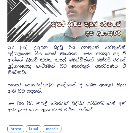
අ
ද (05) උදෑසන සිදුවූ රිය අනතුරක් හේතුවෙන්
පුද්ගලයෙකු මිය ගොස් තිබෙනවා. මෙම අනතුර සිදු වී
ඇත්තේ ක්‍රිකට් ක්‍රීඩක කුසල් මෙන්ඩිස්ගේ මෝටර් රථයේ
පුද්ගලයෙකු ගැටීමෙන් බව තොරතුරු අනාවරණය වී
තිබෙනවා.
පානදුර හොරෙන්තුඩුව ප්‍රදේශයේ දී මෙම අනතුර සිදුව
ඇති බව සඳහන්.
මේ වන විට කුසල් මෙන්ඩිස් සිද්ධිය සම්බන්ධයෙන් අත්
අඩංගුවට ගෙන ඇති බවයි වාර්තා වන්නේ.
Arrest
Kusal
mendis