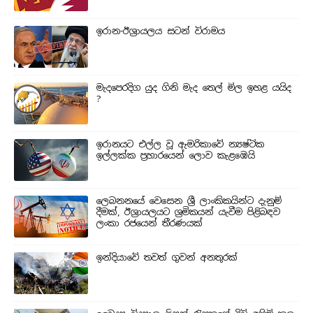
ඉරාන-ඊශ්‍රායලය සටන් විරාමය
මැදපෙරදිග යුද ගිනි මැද තෙල් මිල ඉහළ යයිද
?
ඉරානයට එල්ල වූ ඇමරිකාවේ න්‍යෂ්ටික
ඉල්ලක්ක ප්‍රහාරයෙන් ලොව කැළඹෙයි
ලෙබනනයේ වෙසෙන ශ්‍රී ලාංකිකයින්ට දැනුම්
දීමක්, ඊශ්‍රායලයට ශ්‍රමිකයන් යැවීම පිළිබඳව
ලංකා රජයෙන් තීරණයක්
ඉන්දියාවේ තවත් ගුවන් අනතුරක්