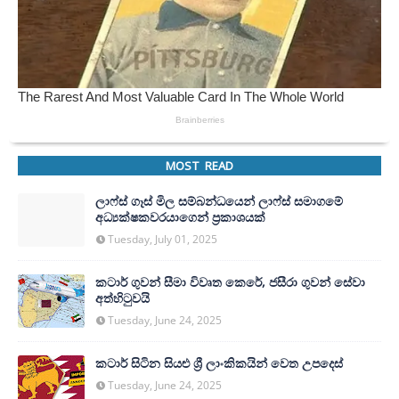
MOST READ
ලාෆ්ස් ගෑස් මිල සම්බන්ධයෙන් ලාෆ්ස් සමාගමේ
අධ්‍යක්ෂකවරයාගෙන් ප්‍රකාශයක්
Tuesday, July 01, 2025
කටාර් ගුවන් සීමා විවෘත කෙරේ, ජසීරා ගුවන් සේවා
අත්හි‍ටුවයි
Tuesday, June 24, 2025
කටාර් සිටින සියළු ශ්‍රී ලාංකිකයින් වෙත උපදෙස්
Tuesday, June 24, 2025