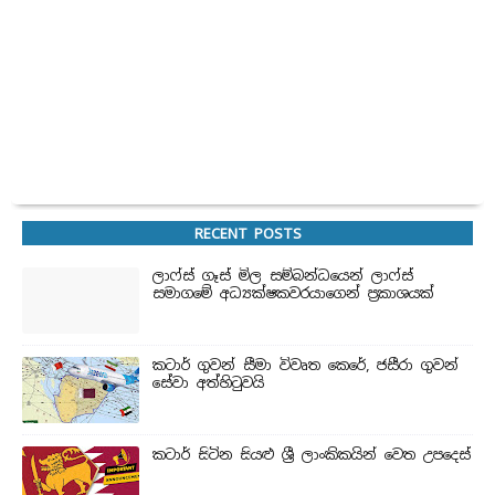
RECENT POSTS
ලාෆ්ස් ගෑස් මිල සම්බන්ධයෙන් ලාෆ්ස්
සමාගමේ අධ්‍යක්ෂකවරයාගෙන් ප්‍රකාශයක්
කටාර් ගුවන් සීමා විවෘත කෙරේ, ජසීරා ගුවන්
සේවා අත්හි‍ටුවයි
කටාර් සිටින සියළු ශ්‍රී ලාංකිකයින් වෙත උපදෙස්