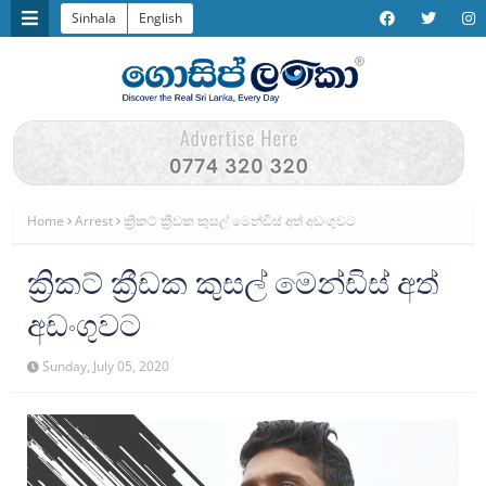
Sinhala
English
Home
Arrest
ක්‍රිකට් ක්‍රීඩක කුසල් මෙන්ඩිස් අත් අඩංගුවට
ක්‍රිකට් ක්‍රීඩක කුසල් මෙන්ඩිස් අත්
අඩංගුවට
Sunday, July 05, 2020