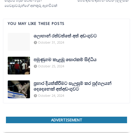
මතුවිය හැකි ස්ථාන ගැන
මහින්දානන්දගෙන් තවත් ඉල්ලීමක්
වෛද්‍යවරුන්ගේ අනතුරු ඇඟවීමක්
YOU MAY LIKE THESE POSTS
ලොහාන් රත්වත්තේ අත් අඩංගුවට
October 31, 2024
පමුණුගම කැළඹූ සොරකම් සිද්ධිය
October 25, 2024
ප්‍රහාර දියත්කිරීමට සැලසුම් කර පුද්ගලයන්
දෙදෙනෙක් අත්අඩංගුවට
October 24, 2024
ADVERTISEMENT