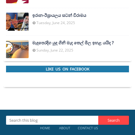
ඉරාන-ඊශ්‍රායලය සටන් විරාමය
Tuesday, June 24, 2025
මැදපෙරදිග යුද ගිනි මැද තෙල් මිල ඉහළ යයිද ?
Sunday, June 22, 2025
LIKE US ON FACEBOOK
HOME
ABOUT
CONTACT US