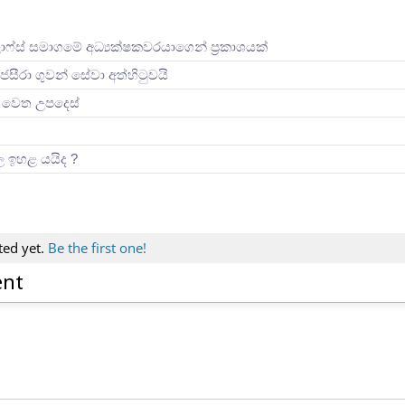
ලාෆ්ස් සමාගමේ අධ්‍යක්ෂකවරයාගෙන් ප්‍රකාශයක්
ජසීරා ගුවන් සේවා අත්හි‍ටුවයි
ින් වෙත උපදෙස්
ිල ඉහළ යයිද ?
ted yet.
Be the first one!
ent