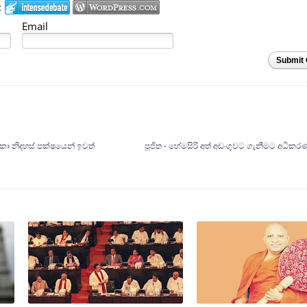
:
Email
Submit
ලංකා නිදහස් පක්ෂයෙන් ඉවත්
පූජිත - හේමසිරි අත් අඩංගුවට ගැනීමට අධි