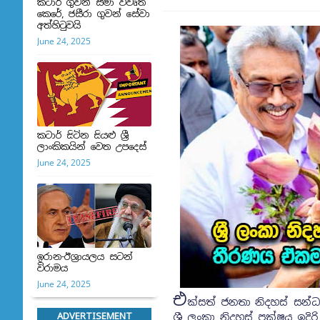
කටාර් ගුවන් සීමා විවෘත
කෙරේ, ජසීරා ගුවන් සේවා
අත්හි‍ටුවයි
June 24, 2025
කටාර් සිටින සියළු ශ්‍රී
ලාංකිකයින් වෙත උපදෙස්
June 24, 2025
ඉරාන-ඊශ්‍රායලය සටන්
විරාමය
June 24, 2025
එ
ක්සත් ජනතා නිදහස් සන්
ADVERTISEMENT
ශ්‍රී ලංකා නිදහස් පක්ෂය 