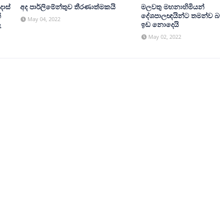
දොස්
අද පාර්ලිමේන්තුව තීරණාත්මකයි
මලවතු මහනාහිමියන්
්
දේශපාලඥයින්ට තමන්ව බැ
May 04, 2022
ු
ඉඩ නොදෙයි
May 02, 2022