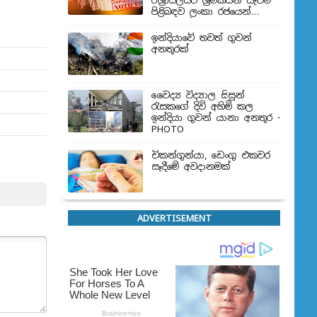
ඊශ්‍රායලයට ශ්‍රමිකයන් යැවීම
පිළිබඳව ලංකා රජයෙන්
තීරණයක්
ඉන්දියාවේ තවත් ගුවන්
අනතුරක්
වෛද්‍ය විද්‍යාල සිසුන්
‍රැසකගේ දිවි අහිමි කල
ඉන්දියා ගුවන් යානා අනතුර -
PHOTO
චිකන්ගුන්යා, ඩෙංගු එකවර
සෑදීමේ අවදානමක්
ADVERTISEMENT