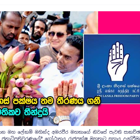
ධාන මහ ලේකම් මහින්ද අමරවීර මහතාගේ නිවසේ පැවති සාකච්ඡා
ඉදිරි ජනාධිපතිවරණයේදී ගෝඨාභය රාජපක්ෂ මහතාට සහාය දැක්වී