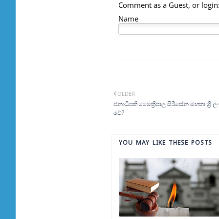
Comment as a Guest, or login
Name
OLDER
ජනාධිපති මෛත්‍රීපාල සිරිසේන මහතා ශ්‍රී 
වේ?
YOU MAY LIKE THESE POSTS