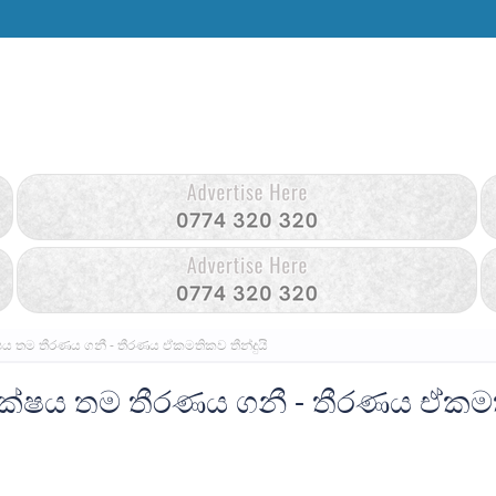
පක්ෂය තම තීරණය ගනී - තීරණය ඒකමතිකව තීන්දුයි
හස් පක්ෂය තම තීරණය ගනී - තීරණය ඒක