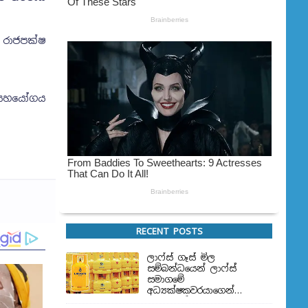
ය රාජපක්ෂ
යට සහයෝගය
RECENT POSTS
ලාෆ්ස් ගෑස් මිල
සම්බන්ධයෙන් ලාෆ්ස්
සමාගමේ
අධ්‍යක්ෂකවරයාගෙන්
ප්‍රකාශයක්