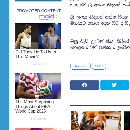
කළ බව ශ්‍රී ලංකා නිදහස් ප
ශ්‍රී ලංකා නිදහස් පක්ෂ සි
මහතාට සහාය දෙන බව ද ඔහ
ඔහු වැඩි දුරටත් කියා සිටි
නොදන බවත් ජාතික බලවේග 
Decision
SLFP