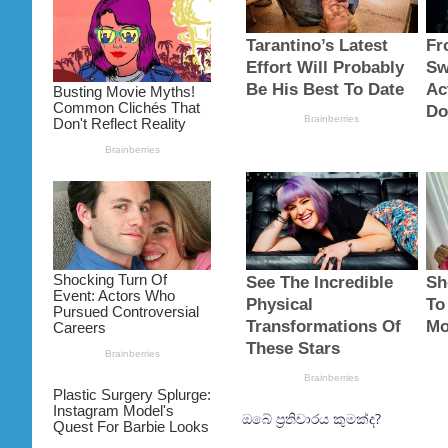
ඔබේ ප්‍රතිචාරය කුමක්ද?