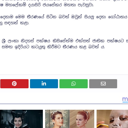
ක්ෂ මහලේකම් දයාසිරි ජයසේකර මහතා පැවසුවා.
යලූ දෙනාම මෙම තීරණයේ සිටින බවත් ඔවුන් සියලු දෙනා ගෝඨාභ
ු සඳහන් කළා.
යේ ශ්‍රී ලංකා නිදහස් පක්ෂය කිසිසේත්ම එක්සත් ජාතික පක්ෂ
සමඟ ඉදිරියට කටයුතු කිරීමට තීරණය කළ බවත් ය.