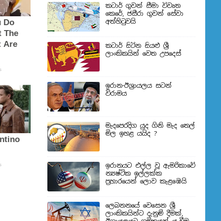
කටාර් ගුවන් සීමා විවෘත
කෙරේ, ජසීරා ගුවන් සේවා
අත්හි‍ටුවයි
කටාර් සිටින සියළු ශ්‍රී
ලාංකිකයින් වෙත උපදෙස්
ඉරාන-ඊශ්‍රායලය සටන්
විරාමය
මැදපෙරදිග යුද ගිනි මැද තෙල්
මිල ඉහළ යයිද ?
ඉරානයට එල්ල වූ ඇමරිකාවේ
න්‍යෂ්ටික ඉල්ලක්ක
ප්‍රහාරයෙන් ලොව කැළඹෙයි
ලෙබනනයේ වෙසෙන ශ්‍රී
ලාංකිකයින්ට දැනුම් දීමක්,