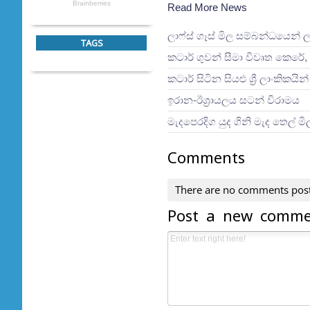
Read More News
ලාෆ්ස් ගෑස් මිල සම්බන්ධයෙන් 
TAGS
කටාර් ගුවන් සීමා විවෘත කෙරේ, 
කටාර් සිටින සියළු ශ්‍රී ලාංකිකය
ඉරාන-ඊශ්‍රායලය සටන් විරාමය
මැදපෙරදිග යුද ගිනි මැද තෙල් ම
Comments
There are no comments pos
Post a new comm