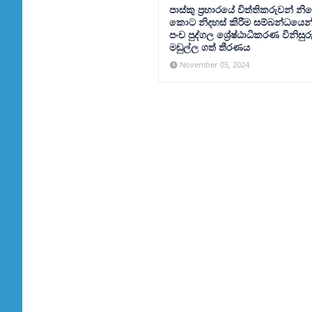
පාස්කු ප්‍රහාරයේ විත්තිකරුවන් නි
කොට නිදහස් කිරීම සම්බන්ධයෙන
පංච පුද්ගල ශ්‍රේෂ්ඨාධිකරණ විනිසුර
මඩුල්ල ගත් තීරණය
November 05, 2024