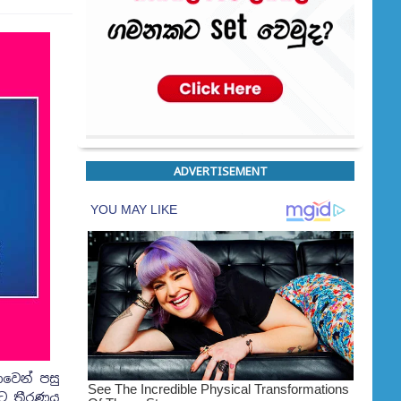
ADVERTISEMENT
වෙන් පසු
මට තීරණය