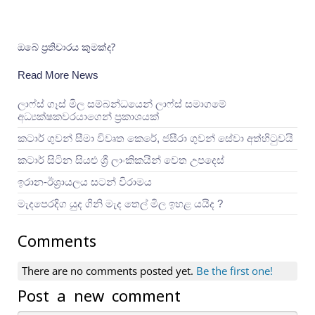
ඔබේ ප්‍රතිචාරය කුමක්ද?
Read More News
ලාෆ්ස් ගෑස් මිල සම්බන්ධයෙන් ලාෆ්ස් සමාගමේ
අධ්‍යක්ෂකවරයාගෙන් ප්‍රකාශයක්
කටාර් ගුවන් සීමා විවෘත කෙරේ, ජසීරා ගුවන් සේවා අත්හි‍ටුවයි
කටාර් සිටින සියළු ශ්‍රී ලාංකිකයින් වෙත උපදෙස්
ඉරාන-ඊශ්‍රායලය සටන් විරාමය
මැදපෙරදිග යුද ගිනි මැද තෙල් මිල ඉහළ යයිද ?
Comments
There are no comments posted yet.
Be the first one!
Post a new comment