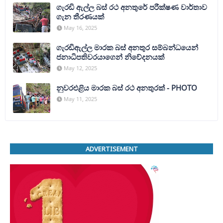
ගැරඬි ඇල්ල බස් රථ අනතුරේ පරීක්ෂණ වාර්තාව
ගැන තීරණයක්
May 16, 2025
ගැරඬිඇල්ල මාරක බස් අනතුර සම්බන්ධයෙන්
ජනාධිපතිවරයාගෙන් නිවේදනයක්
May 12, 2025
නුවරඑළිය මාරක බස් රථ අනතුරක් - PHOTO
May 11, 2025
ADVERTISEMENT