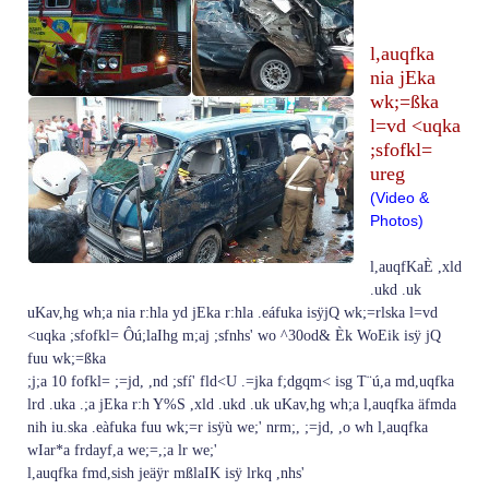
l,auqfka
nia jEka
wk;=ßka
l=vd <uqka
;sfofkl=
ureg
(Video &
Photos)
l,auqfKaÈ ,xld
.ukd .uk
uKav,hg wh;a nia r:hla yd jEka r:hla .eáfuka isÿjQ wk;=rlska l=vd
<uqka ;sfofkl= Ôú;laIhg m;aj ;sfnhs' wo ^30od& Èk WoEik isÿ jQ
fuu wk;=ßka
;j;a 10 fofkl= ;=jd, ,nd ;sfí' fld<U .=jka f;dgqm< isg T¨‍ú,a md,uqfka
lrd .uka .;a jEka r:h Y%S ,xld .ukd .uk uKav,hg wh;a l,auqfka äfmda
nih iu.ska .eàfuka fuu wk;=r isÿù we;' nrm;, ;=jd, ,o wh l,auqfka
wIar*a frdayf,a we;=,;a lr we;'
l,auqfka fmd,sish jeäÿr mßlaIK isÿ lrkq ,nhs'