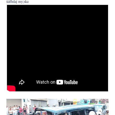
ùäfhdaj my;ska