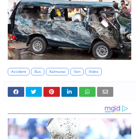
Accident
Bus
Kalmunai
Van
Video