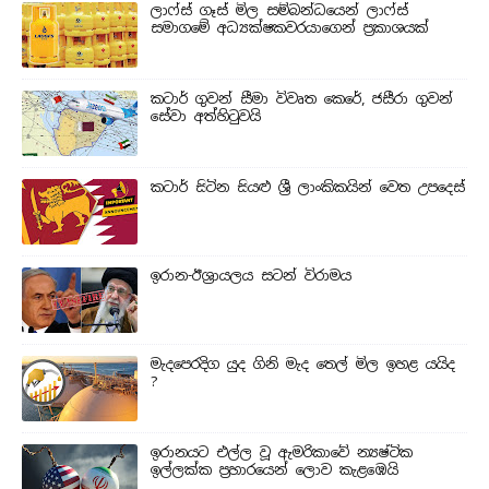
ලාෆ්ස් ගෑස් මිල සම්බන්ධයෙන් ලාෆ්ස්
සමාගමේ අධ්‍යක්ෂකවරයාගෙන් ප්‍රකාශයක්
කටාර් ගුවන් සීමා විවෘත කෙරේ, ජසීරා ගුවන්
සේවා අත්හි‍ටුවයි
කටාර් සිටින සියළු ශ්‍රී ලාංකිකයින් වෙත උපදෙස්
ඉරාන-ඊශ්‍රායලය සටන් විරාමය
මැදපෙරදිග යුද ගිනි මැද තෙල් මිල ඉහළ යයිද
?
ඉරානයට එල්ල වූ ඇමරිකාවේ න්‍යෂ්ටික
ඉල්ලක්ක ප්‍රහාරයෙන් ලොව කැළඹෙයි