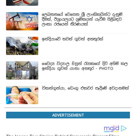
ලෙබනනයේ වෙසෙන ශ්‍රී ලාංකිකයින්ට දැනුම්
දීමක්, ඊශ්‍රායලයට ශ්‍රමිකයන් යැවීම පිළිබඳව
ලංකා රජයෙන් තීරණයක්
ඉන්දියාවේ තවත් ගුවන් අනතුරක්
වෛද්‍ය විද්‍යාල සිසුන් ‍රැසකගේ දිවි අහිමි කල
ඉන්දියා ගුවන් යානා අනතුර - PHOTO
චිකන්ගුන්යා, ඩෙංගු එකවර සෑදීමේ අවදානමක්
ADVERTISEMENT