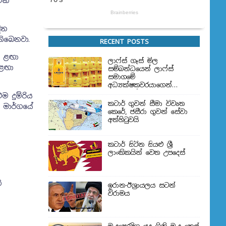
එක්
ින
තිබෙනවා.
RECENT POSTS
ට ළඟා
ලාෆ්ස් ගෑස් මිල
 ළඟා
සම්බන්ධයෙන් ලාෆ්ස්
සමාගමේ
අධ්‍යක්ෂකවරයාගෙන්
ප්‍රකාශයක්
ම දුම්රිය
කටාර් ගුවන් සීමා විවෘත
 මාර්ගයේ
කෙරේ, ජසීරා ගුවන් සේවා
අත්හි‍ටුවයි
කටාර් සිටින සියළු ශ්‍රී
ලාංකිකයින් වෙත උපදෙස්
ි
ඉරාන-ඊශ්‍රායලය සටන්
විරාමය