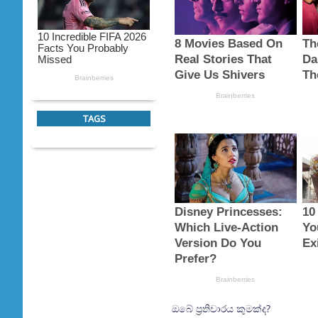
TAGS
ඔබේ ප්‍රතිචාරය කුමක්ද?