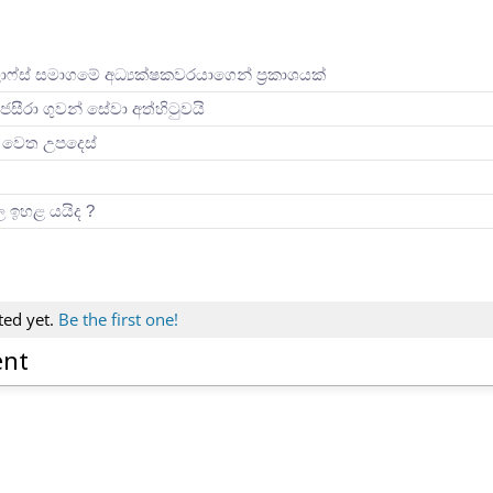
ලාෆ්ස් සමාගමේ අධ්‍යක්ෂකවරයාගෙන් ප්‍රකාශයක්
ජසීරා ගුවන් සේවා අත්හි‍ටුවයි
ින් වෙත උපදෙස්
ිල ඉහළ යයිද ?
ted yet.
Be the first one!
ent