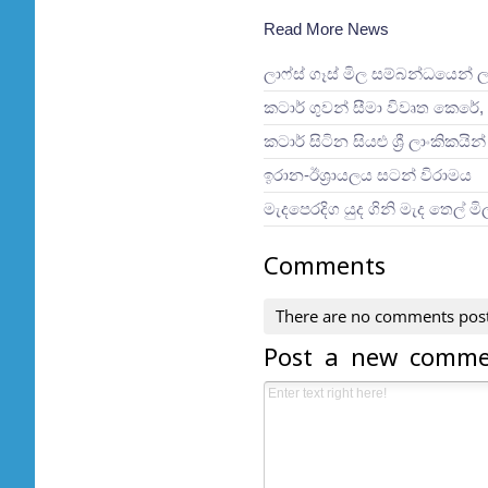
Read More News
ලාෆ්ස් ගෑස් මිල සම්බන්ධයෙන් 
කටාර් ගුවන් සීමා විවෘත කෙරේ, 
කටාර් සිටින සියළු ශ්‍රී ලාංකිකය
ඉරාන-ඊශ්‍රායලය සටන් විරාමය
මැදපෙරදිග යුද ගිනි මැද තෙල් ම
Comments
There are no comments pos
Post a new comm