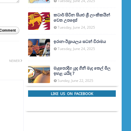
Tuesday, June 24, 2025
කටාර් සිටින සියළු ශ්‍රී ලාංකිකයින්
වෙත උපදෙස්
Tuesday, June 24, 2025
 Comment
ඉරාන-ඊශ්‍රායලය සටන් විරාමය
Tuesday, June 24, 2025
NEWER
මැදපෙරදිග යුද ගිනි මැද තෙල් මිල
ඉහළ යයිද ?
Sunday, June 22, 2025
LIKE US ON FACEBOOK