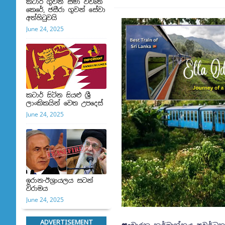
කටාර් ගුවන් සීමා විවෘත
කෙරේ, ජසීරා ගුවන් සේවා
අත්හි‍ටුවයි
June 24, 2025
කටාර් සිටින සියළු ශ්‍රී
ලාංකිකයින් වෙත උපදෙස්
June 24, 2025
ඉරාන-ඊශ්‍රායලය සටන්
විරාමය
June 24, 2025
ADVERTISEMENT