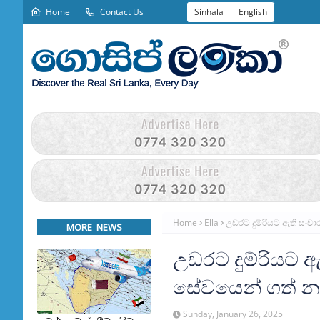
Home
Contact Us
Sinhala
English
Home
Ella
උඩරට දුම්රියට ඇති සංචා
MORE NEWS
උඩරට දුම්රියට ඇත
සේවයෙන් ගත් 
Sunday, January 26, 2025