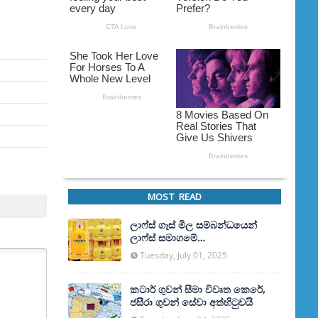
MOST READ
ලාෆ්ස් ගෑස් මිල සම්බන්ධයෙන්
ලාෆ්ස් සමාගමේ
අධ්‍යක්ෂකවරයාගෙන් ප්‍රකාශයක්
Tuesday, July 01, 2025
කටාර් ගුවන් සීමා විවෘත කෙරේ,
ජසීරා ගුවන් සේවා අත්හි‍ටුවයි