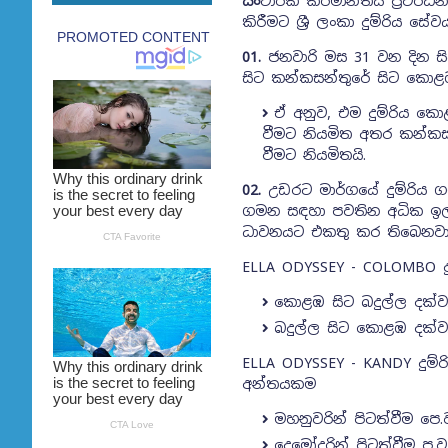
සං
චාරක කර්මාන්තය ප්‍රවර්
කිරීමට ශ්‍රී ලංකා දුම්රිය 
01.
ජනවාරි මස 31 වන දින ස
සිට කන්කසන්තුරේ සිට කොළඹ ක
ඒ අනුව, එම දුම්රිය කොළ
වීමට නියමිත අතර කන්කසන්
වීමට නියමිතයි.
02.
උඩරට මාර්ගයේ දුම්රිය ග
ගමන සඳහා පවතින අධික ඉල්
ධාවනයට එකතු කර තිබෙනව
ELLA ODYSSEY - COLOMBO ද
කොළඹ සිට බදුල්ල දක්වා
බදුල්ල සිට කොළඹ දක්වා
ELLA ODYSSEY - KANDY දුම්
අන්තයකම
මහනුවරින් පිටත්වීම පෙ
දෙමෝදරින් පිටත්වීම ප.ව 