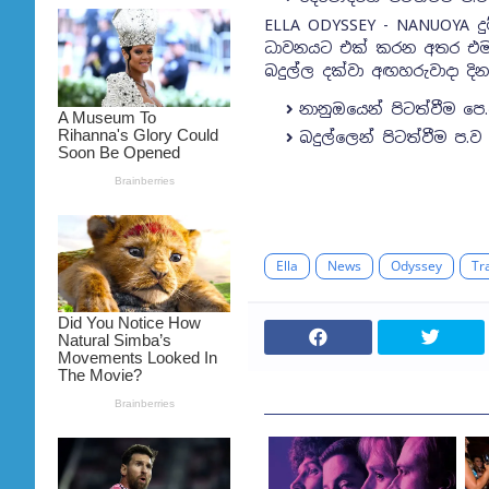
ELLA ODYSSEY - NANUOYA දුම
ධාවනයට එක් කරන අතර එම දු
බදුල්ල දක්වා අඟහරුවාදා 
නානුඔයෙන් පිටත්වීම පෙ.
බදුල්ලෙන් පිටත්වීම ප.ව
Ella
News
Odyssey
Tr