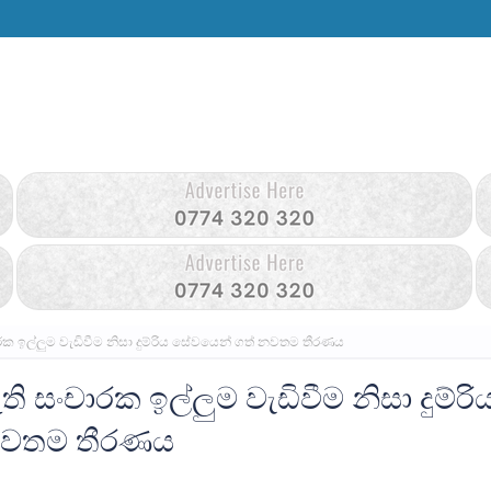
රක ඉල්ලුම වැඩිවීම නිසා දුම්රිය සේවයෙන් ගත් නවතම තීරණය
ි සංචාරක ඉල්ලුම වැඩිවීම නිසා දුම්රි
නවතම තීරණය