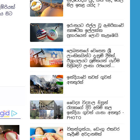
මැදපෙරදිග යුද ගිනි මැද තෙල්
මිල ඉහළ යයිද ?
ම්රියක්
ය සිට
ඉරානයට එල්ල වූ ඇමරිකාවේ
න්‍යෂ්ටික ඉල්ලක්ක
ප්‍රහාරයෙන් ලොව කැළඹෙයි
ලෙබනනයේ වෙසෙන ශ්‍රී
ලාංකිකයින්ට දැනුම් දීමක්,
ඊශ්‍රායලයට ශ්‍රමිකයන් යැවීම
පිළිබඳව ලංකා රජයෙන්
තීරණයක්
ඉන්දියාවේ තවත් ගුවන්
අනතුරක්
වෛද්‍ය විද්‍යාල සිසුන්
‍රැසකගේ දිවි අහිමි කල
ඉන්දියා ගුවන් යානා අනතුර -
PHOTO
චිකන්ගුන්යා, ඩෙංගු එකවර
සෑදීමේ අවදානමක්