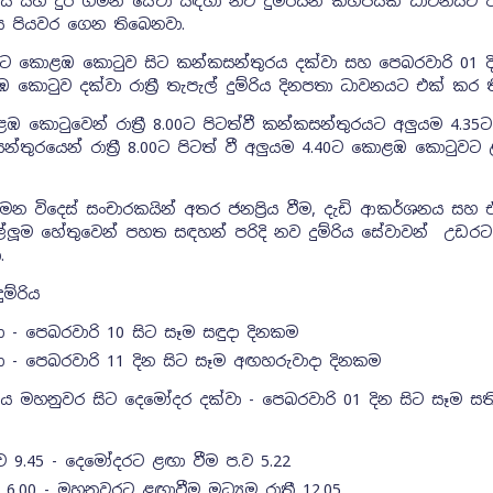
ධනය සහ දුර ගමන් සේවා සඳහා නව දුම්රියන් කිහිපයක් ධාවනයට 
සේවය පියවර ගෙන තිබෙනවා.
ිට කොළඹ කො‍ටුව සිට කන්කසන්තුරය දක්වා සහ පෙබරවාරි 01 ද
ො‍ටුව දක්වා රාත්‍රී තැපැල් දුම්රිය දිනපතා ධාවනයට එක් කර 
ඹ කො‍ටුවෙන් රාත්‍රී 8.00ට පිටත්වී කන්කසන්තුරයට අලුයම 4.35
තුරයෙන් රාත්‍රී 8.00ට පිටත් වී අලුයම 4.40ට කොළඹ කො‍ටුවට
මන විදෙස් සංචාරකයින් අතර ජනප්‍රිය වීම, දැඩි ආකර්ශනය සහ එ
ලූම හේතුවෙන් පහත සඳහන් පරිදි නව දුම්රිය සේවාවන් උඩරට
ා.
ුම්රිය
 - පෙබරවාරි 10 සිට සෑම සඳුදා දිනකම
 - පෙබරවාරි 11 දින සිට සෑම අඟහරුවාදා දිනකම
රිය මහනුවර සිට දෙමෝදර දක්වා - පෙබරවාරි 01 දින සිට සෑම සත
.ව 9.45 - දෙමෝදරට ළඟා වීම ප.ව 5.22
6.00 - මහනුවරට ළඟාවීම මධ්‍යම රාත්‍රී 12.05