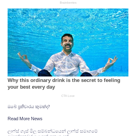
ඔබේ ප්‍රතිචාරය කුමක්ද?
Read More News
ලාෆ්ස් ගෑස් මිල සම්බන්ධයෙන් ලාෆ්ස් සමාගමේ