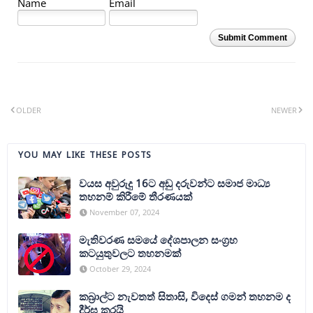
Name
Email
Submit Comment
OLDER
NEWER
YOU MAY LIKE THESE POSTS
වයස අවුරුදු 16ට අඩු දරුවන්ට සමාජ මාධ්‍ය
තහනම් කිරීමේ තීරණයක්
November 07, 2024
මැතිවරණ සමයේ දේශපාලන සංග්‍රහ
කටයුතුවලට තහනමක්
October 29, 2024
කබ්‍රාල්ට නැවතත් සිතාසි, විදෙස් ගමන් තහනම ද
දීර්ඝ කරයි