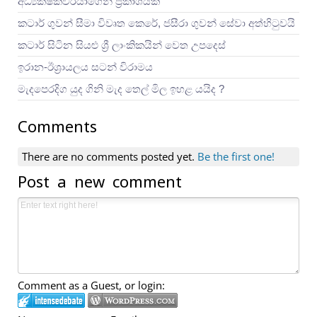
අධ්‍යක්ෂකවරයාගෙන් ප්‍රකාශයක්
කටාර් ගුවන් සීමා විවෘත කෙරේ, ජසීරා ගුවන් සේවා අත්හි‍ටුවයි
කටාර් සිටින සියළු ශ්‍රී ලාංකිකයින් වෙත උපදෙස්
ඉරාන-ඊශ්‍රායලය සටන් විරාමය
මැදපෙරදිග යුද ගිනි මැද තෙල් මිල ඉහළ යයිද ?
Comments
There are no comments posted yet.
Be the first one!
Post a new comment
Comment as a Guest, or login: