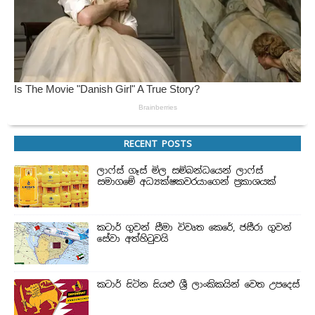
RECENT POSTS
ලාෆ්ස් ගෑස් මිල සම්බන්ධයෙන් ලාෆ්ස්
සමාගමේ අධ්‍යක්ෂකවරයාගෙන් ප්‍රකාශයක්
කටාර් ගුවන් සීමා විවෘත කෙරේ, ජසීරා ගුවන්
සේවා අත්හි‍ටුවයි
කටාර් සිටින සියළු ශ්‍රී ලාංකිකයින් වෙත උපදෙස්