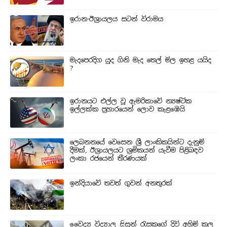
ඉරාන-ඊශ්‍රායලය සටන් විරාමය
මැදපෙරදිග යුද ගිනි මැද තෙල් මිල ඉහළ යයිද
?
ඉරානයට එල්ල වූ ඇමරිකාවේ න්‍යෂ්ටික
ඉල්ලක්ක ප්‍රහාරයෙන් ලොව කැළඹෙයි
ලෙබනනයේ වෙසෙන ශ්‍රී ලාංකිකයින්ට දැනුම්
දීමක්, ඊශ්‍රායලයට ශ්‍රමිකයන් යැවීම පිළිබඳව
ලංකා රජයෙන් තීරණයක්
ඉන්දියාවේ තවත් ගුවන් අනතුරක්
වෛද්‍ය විද්‍යාල සිසුන් ‍රැසකගේ දිවි අහිමි කල