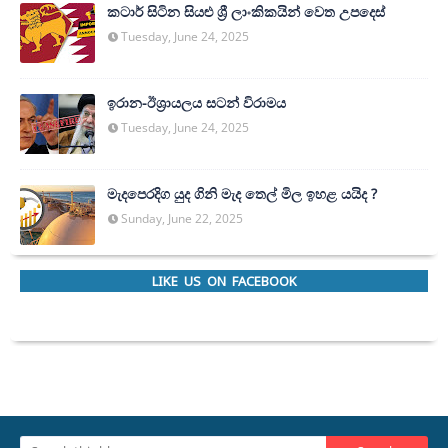
කටාර් සිටින සියළු ශ්‍රී ලාංකිකයින් වෙත උපදෙස්
Tuesday, June 24, 2025
ඉරාන-ඊශ්‍රායලය සටන් විරාමය
Tuesday, June 24, 2025
මැදපෙරදිග යුද ගිනි මැද තෙල් මිල ඉහළ යයිද ?
Sunday, June 22, 2025
LIKE US ON FACEBOOK