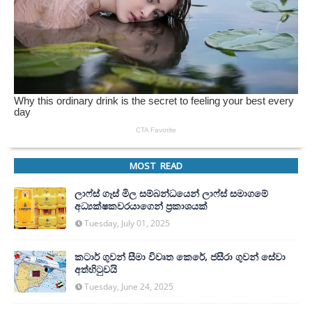
MOST READ
ලාෆ්ස් ගෑස් මිල සම්බන්ධයෙන් ලාෆ්ස් සමාගමේ
අධ්‍යක්ෂකවරයාගෙන් ප්‍රකාශයක්
Tuesday, July 01, 2025
කටාර් ගුවන් සීමා විවෘත කෙරේ, ජසීරා ගුවන් සේවා
අත්හි‍ටුවයි
Tuesday, June 24, 2025