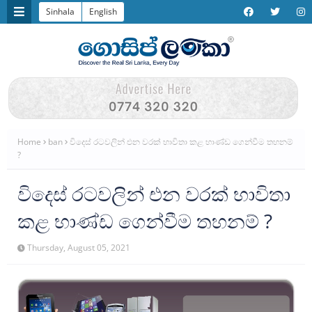
Sinhala
English
Home
ban
විදෙස් රටවලින් එන වරක් භාවිතා කළ භාණ්ඩ ගෙන්වීම තහනම්
?
විදෙස් රටවලින් එන වරක් භාවිතා
කළ භාණ්ඩ ගෙන්වීම තහනම් ?
Thursday, August 05, 2021