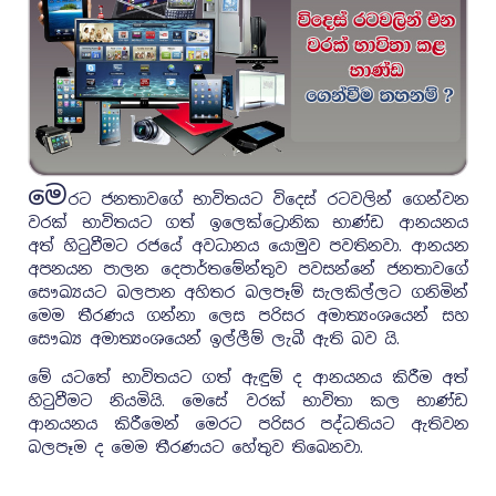
මෙ
රට ජනතාවගේ භාවිතයට විදෙස් රටවලින් ගෙන්වන
වරක් භාවිතයට ගත් ඉලෙක්ට්‍රොනික භාණ්ඩ ආනයනය
අත් හි‍ටුවීමට රජයේ අවධානය යොමුව පවතිනවා. ආනයන
අපනයන පාලන දෙපාර්තමේන්තුව පවසන්නේ ජනතාවගේ
සෞඛ්‍යයට බලපාන අහිතර බලපෑම් සැලකිල්ලට ගනිමින්
මෙම තීරණය ගන්නා ලෙස පරිසර අමාත්‍යංශයෙන් සහ
සෞඛ්‍ය අමාත්‍යංශයෙන් ඉල්ලීම් ලැබී ඇති බව යි.
මේ යටතේ භාවිතයට ගත් ඇඳුම් ද ආනයනය කිරීම අත්
හි‍ටුවීමට නියමියි. මෙසේ වරක් භාවිතා කල භාණ්ඩ
ආනයනය කිරීමෙන් මෙරට පරිසර පද්ධතියට ඇතිවන
බලපෑම ද මෙම තීරණයට හේතුව තිබෙනවා.