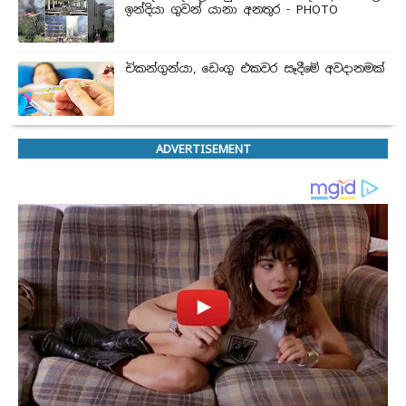
ඉන්දියා ගුවන් යානා අනතුර - PHOTO
චිකන්ගුන්යා, ඩෙංගු එකවර සෑදීමේ අවදානමක්
ADVERTISEMENT