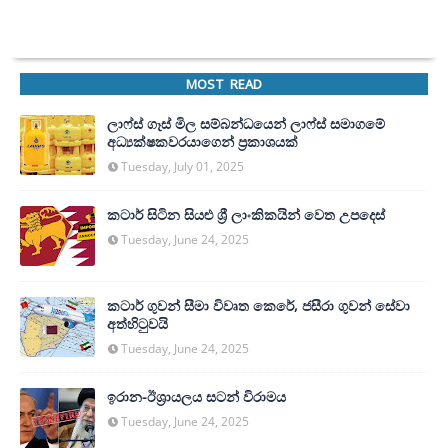
MOST READ
ලාෆ්ස් ගෑස් මිල සම්බන්ධයෙන් ලාෆ්ස් සමාගමේ
අධ්‍යක්ෂකවරයාගෙන් ප්‍රකාශයක්
Tuesday, July 01, 2025
කටාර් සිටින සියළු ශ්‍රී ලාංකිකයින් වෙත උපදෙස්
Tuesday, June 24, 2025
කටාර් ගුවන් සීමා විවෘත කෙරේ, ජසීරා ගුවන් සේවා
අත්හි‍ටුවයි
Tuesday, June 24, 2025
ඉරාන-ඊශ්‍රායලය සටන් විරාමය
Tuesday, June 24, 2025