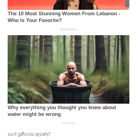
ඔබේ ප්‍රතිචාරය කුමක්ද?