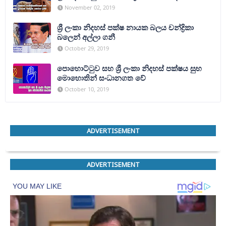
November 02, 2019
ශ්‍රී ලංකා නිදහස් පක්ෂ නායක බලය චන්ද්‍රිකා
බලෙන් අල්ලා ගනී
October 29, 2019
පොහොට්‍ටුව සහ ශ්‍රී ලංකා නිදහස් පක්ෂය සුභ
මොහොතින් සංධානගත වේ
October 10, 2019
ADVERTISEMENT
ADVERTISEMENT