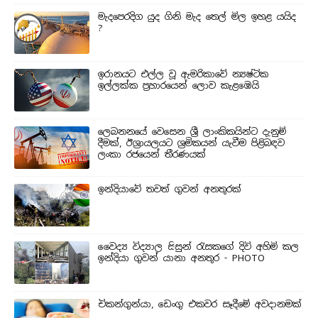
මැදපෙරදිග යුද ගිනි මැද තෙල් මිල ඉහළ යයිද
?
ඉරානයට එල්ල වූ ඇමරිකාවේ න්‍යෂ්ටික
ඉල්ලක්ක ප්‍රහාරයෙන් ලොව කැළඹෙයි
ලෙබනනයේ වෙසෙන ශ්‍රී ලාංකිකයින්ට දැනුම්
දීමක්, ඊශ්‍රායලයට ශ්‍රමිකයන් යැවීම පිළිබඳව
ලංකා රජයෙන් තීරණයක්
ඉන්දියාවේ තවත් ගුවන් අනතුරක්
වෛද්‍ය විද්‍යාල සිසුන් ‍රැසකගේ දිවි අහිමි කල
ඉන්දියා ගුවන් යානා අනතුර - PHOTO
චිකන්ගුන්යා, ඩෙංගු එකවර සෑදීමේ අවදානමක්