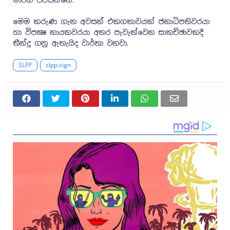
මාර්ග පවසන්නේ.
මෙම කරුණ ගැන අවසන් එකගතාවයක් ජනාධිපතිවරයා
හා විපක්‍ෂ නායකවරයා අතර පැවැත්වෙන සාකච්ඡාවකදී
තීන්දු ගනු ඇතැයිද වාර්තා වනවා.
SLFP
slpp.sign