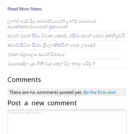
Read More News
ලාෆ්ස් ගෑස් මිල සම්බන්ධයෙන් ලාෆ්ස් සමාගමේ
අධ්‍යක්ෂකවරයාගෙන් ප්‍රකාශයක්
කටාර් ගුවන් සීමා විවෘත කෙරේ, ජසීරා ගුවන් සේවා අත්හි‍ටුවයි
කටාර් සිටින සියළු ශ්‍රී ලාංකිකයින් වෙත උපදෙස්
ඉරාන-ඊශ්‍රායලය සටන් විරාමය
මැදපෙරදිග යුද ගිනි මැද තෙල් මිල ඉහළ යයිද ?
Comments
There are no comments posted yet.
Be the first one!
Post a new comment