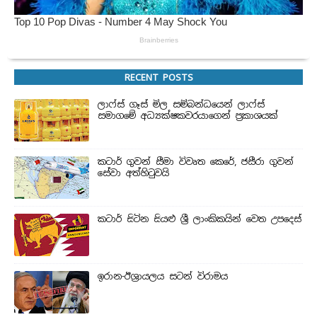
RECENT POSTS
ලාෆ්ස් ගෑස් මිල සම්බන්ධයෙන් ලාෆ්ස්
සමාගමේ අධ්‍යක්ෂකවරයාගෙන් ප්‍රකාශයක්
කටාර් ගුවන් සීමා විවෘත කෙරේ, ජසීරා ගුවන්
සේවා අත්හි‍ටුවයි
කටාර් සිටින සියළු ශ්‍රී ලාංකිකයින් වෙත උපදෙස්
ඉරාන-ඊශ්‍රායලය සටන් විරාමය