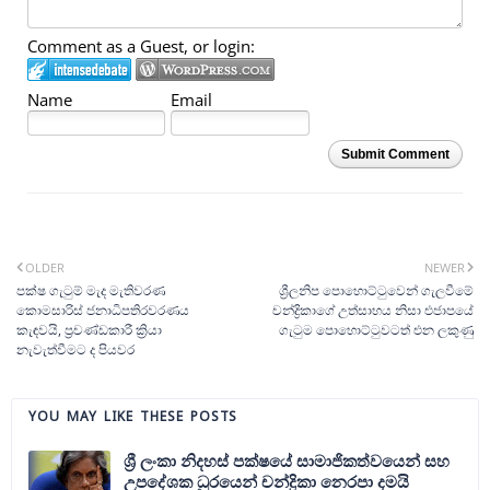
Comment as a Guest, or login:
Name
Email
Submit Comment
OLDER
NEWER
පක්ෂ ගැ‍ටුම් මැද මැතිවරණ
ශ්‍රීලනිප පොහොට්‍ටුවෙන් ගැලවීමේ
කොමසාරිස් ජනාධිපතිරවරණය
චන්ද්‍රිකාගේ උත්සාහය නිසා එජාපයේ
කැඳවයි, ප්‍රචණ්ඩකාරී ක්‍රියා
ගැ‍ටුම පොහොට්‍ටුවටත් එන ලකුණු
නැවැත්වීමට ද පියවර
YOU MAY LIKE THESE POSTS
ශ්‍රී ලංකා නිදහස් පක්ෂයේ සාමාජිකත්වයෙන් සහ
උපදේශක ධුරයෙන් චන්ද්‍රිකා නෙරපා දමයි