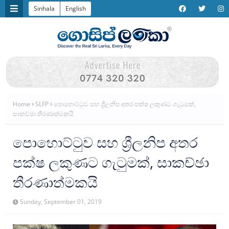
Sinhala
English
Home
SLFP
පොහොට්‍ටුව සහ ශ්‍රීලනිප අතර පක්ෂ ලකුණට ගැ‍ටුමක්,
සාකච්ඡා තීරණාත්මකයි
පොහොට්‍ටුව සහ ශ්‍රීලනිප අතර
පක්ෂ ලකුණට ගැ‍ටුමක්, සාකච්ඡා
තීරණාත්මකයි
Sunday, September 01, 2019