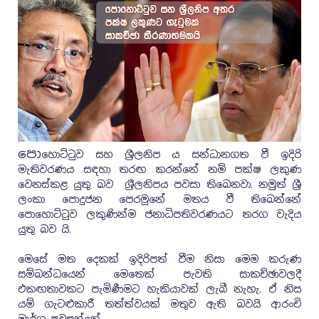
පො
හොට්‍ටුව සහ ශ්‍රීලනිප ය සන්ධානගත වී ඉදිරි
මැතිවරණය සඳහා තරඟ කරන්නේ නම් පක්ෂ ලකුණ
වෙනස්කළ යුතු බව ශ‍්‍රීලනිපය පවසා තිබෙනවා. නමුත් ශ්‍රී
ලංකා පොදුජන පෙරමුනේ මතය වී තිබෙන්නේ
පොහොට්ටුව ලකුණින්ම ජනාධිපතිවරණයට තරග වැදිය
යුතු බව යි.
මෙසේ මත දෙකක් ඉදිරිපත් වීම නිසා මෙම කරුණ
සම්බන්ධයෙන් මෙතෙක් පැවති සාකච්ඡාවලදී
එකඟතාවකට පැමිණීමට හැකියාවක් ලැබී නැහැ. ඒ නිස
යම් ගැටළුකාරී තත්ත්වයක් මතුව ඇති බවයි ආරංචි