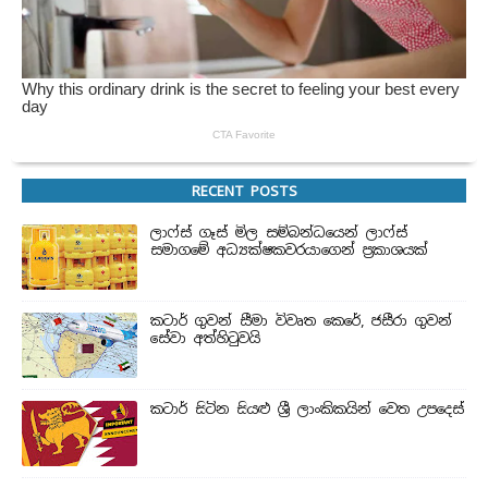
RECENT POSTS
ලාෆ්ස් ගෑස් මිල සම්බන්ධයෙන් ලාෆ්ස්
සමාගමේ අධ්‍යක්ෂකවරයාගෙන් ප්‍රකාශයක්
කටාර් ගුවන් සීමා විවෘත කෙරේ, ජසීරා ගුවන්
සේවා අත්හි‍ටුවයි
කටාර් සිටින සියළු ශ්‍රී ලාංකිකයින් වෙත උපදෙස්