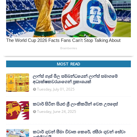
MOST READ
ලාෆ්ස් ගෑස් මිල සම්බන්ධයෙන් ලාෆ්ස් සමාගමේ
අධ්‍යක්ෂකවරයාගෙන් ප්‍රකාශයක්
Tuesday, July 01, 2025
කටාර් සිටින සියළු ශ්‍රී ලාංකිකයින් වෙත උපදෙස්
Tuesday, June 24, 2025
කටාර් ගුවන් සීමා විවෘත කෙරේ, ජසීරා ගුවන් සේවා