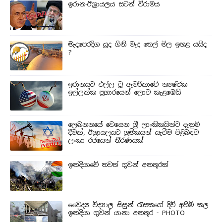
ඉරාන-ඊශ්‍රායලය සටන් විරාමය
මැදපෙරදිග යුද ගිනි මැද තෙල් මිල ඉහළ යයිද
?
ඉරානයට එල්ල වූ ඇමරිකාවේ න්‍යෂ්ටික
ඉල්ලක්ක ප්‍රහාරයෙන් ලොව කැළඹෙයි
ලෙබනනයේ වෙසෙන ශ්‍රී ලාංකිකයින්ට දැනුම්
දීමක්, ඊශ්‍රායලයට ශ්‍රමිකයන් යැවීම පිළිබඳව
ලංකා රජයෙන් තීරණයක්
ඉන්දියාවේ තවත් ගුවන් අනතුරක්
වෛද්‍ය විද්‍යාල සිසුන් ‍රැසකගේ දිවි අහිමි කල
ඉන්දියා ගුවන් යානා අනතුර - PHOTO