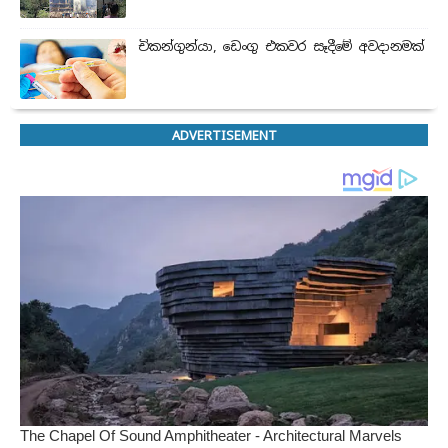
චිකන්ගුන්යා, ඩෙංගු එකවර සෑදීමේ අවදානමක්
ADVERTISEMENT