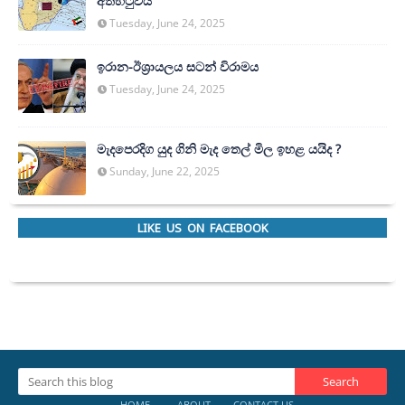
අත්හි‍ටුවයි
Tuesday, June 24, 2025
ඉරාන-ඊශ්‍රායලය සටන් විරාමය
Tuesday, June 24, 2025
මැදපෙරදිග යුද ගිනි මැද තෙල් මිල ඉහළ යයිද ?
Sunday, June 22, 2025
LIKE US ON FACEBOOK
HOME
ABOUT
CONTACT US