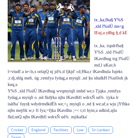
tx.,ka;fha§ Y%S
,xld l%slÜ ms<g
lEuj;a yßhg §,d kE
tx.,ka; ixpdrfha§
Y%S ,xld l%slÜ
lKavdhug trg l%slÜ
md,l uKav,h
l=vïudf.a ie<ls,s oelajQ nj jd¾;d fjkjd' cd;Hka;r lKavdhula fujeks
;r.dj,shlg meñ‚ úg ;remfya fydag,a myiqlï ,nd §u idudkH l%ufõoh jk
kuq;a
Y%S ,xld l%slÜ lKavdhug wvqmyiqlï imhd we;s Tjqka ;remfya
fydag,a myiqlï o ,nd fkdÿka njhs lKavdhfï wdrxÑ ud¾. i|yka lr
isáfha' fuys§ wdydrmdkdÈh we;=¿ myiqlï o ,nd § we;af;a wju jYfhka
njhs mejfik w;r fï fya;=fjka lKavdhu ;=< t;rï hym;a udkisl;ajla
fkd;snQ njhs lKavdhfï wdrxÑ ud¾. mjikafka'
Cricket
England
Facilities
Low
Sri Lankan
Team