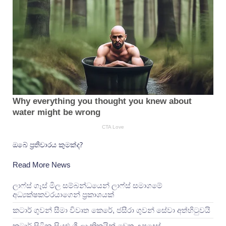
ඔබේ ප්‍රතිචාරය කුමක්ද?
Read More News
ලාෆ්ස් ගෑස් මිල සම්බන්ධයෙන් ලාෆ්ස් සමාගමේ
අධ්‍යක්ෂකවරයාගෙන් ප්‍රකාශයක්
කටාර් ගුවන් සීමා විවෘත කෙරේ, ජසීරා ගුවන් සේවා අත්හි‍ටුවයි
කටාර් සිටින සියළු ශ්‍රී ලාංකිකයින් වෙත උපදෙස්