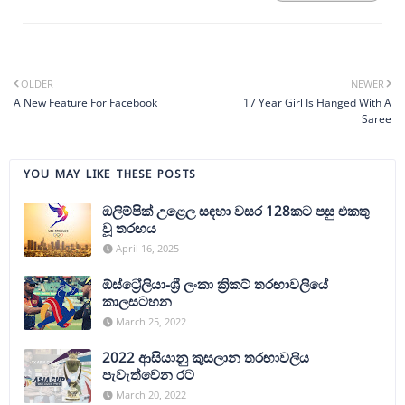
OLDER
NEWER
A New Feature For Facebook
17 Year Girl Is Hanged With A
Saree
YOU MAY LIKE THESE POSTS
ඔලිම්පික් උළෙල සඳහා වසර 128කට පසු එකතු
වූ තරඟය
April 16, 2025
ඕස්ට්‍රේලියා-ශ්‍රී ලංකා ක්‍රිකට් තරඟාවලියේ
කාලසටහන
March 25, 2022
2022 ආසියානු කුසලාන තරඟාවලිය
පැවැත්වෙන රට
March 20, 2022