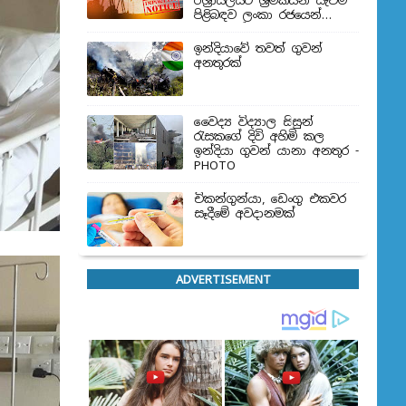
ඊශ්‍රායලයට ශ්‍රමිකයන් යැවීම
පිළිබඳව ලංකා රජයෙන්
තීරණයක්
ඉන්දියාවේ තවත් ගුවන්
අනතුරක්
වෛද්‍ය විද්‍යාල සිසුන්
‍රැසකගේ දිවි අහිමි කල
ඉන්දියා ගුවන් යානා අනතුර -
PHOTO
චිකන්ගුන්යා, ඩෙංගු එකවර
සෑදීමේ අවදානමක්
ADVERTISEMENT