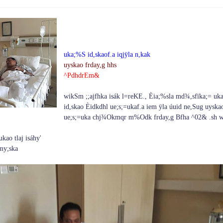
uka;%S id,skaof.a iqjÿla n,kak
uyskao frday,g hhs
^PdhdrEm&
wikSm ;;ajfhka isák l=reKE., Èia;%sla md¾,sfïka;= uk
id,skao Èidkdhl ue;s;=ukaf.a iem ÿla úuid ne,Sug uyska
ue;s;=uka chj¾Okmqr m%Odk frday,g Bfha ^02& .sh w;
ao tlaj isáhy'
my;ska