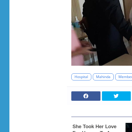
Hospital
Mahinda
Membe