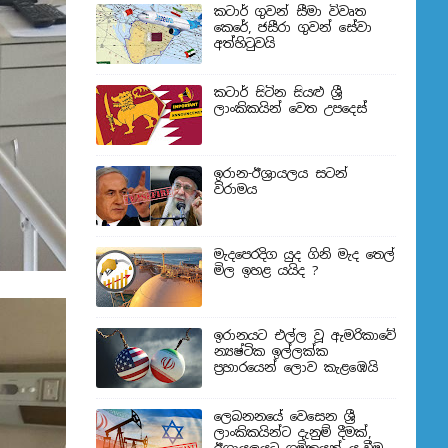
කටාර් ගුවන් සීමා විවෘත
කෙරේ, ජසීරා ගුවන් සේවා
අත්හි‍ටුවයි
කටාර් සිටින සියළු ශ්‍රී
ලාංකිකයින් වෙත උපදෙස්
ඉරාන-ඊශ්‍රායලය සටන්
විරාමය
මැදපෙරදිග යුද ගිනි මැද තෙල්
මිල ඉහළ යයිද ?
ඉරානයට එල්ල වූ ඇමරිකාවේ
න්‍යෂ්ටික ඉල්ලක්ක
ප්‍රහාරයෙන් ලොව කැළඹෙයි
ලෙබනනයේ වෙසෙන ශ්‍රී
ලාංකිකයින්ට දැනුම් දීමක්,