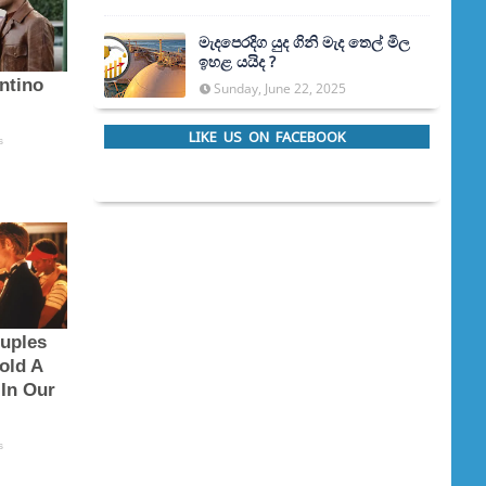
මැදපෙරදිග යුද ගිනි මැද තෙල් මිල
ඉහළ යයිද ?
Sunday, June 22, 2025
LIKE US ON FACEBOOK