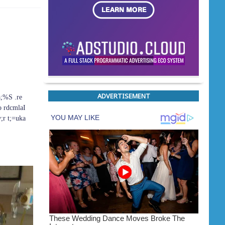
ADVERTISEMENT
a;%S .re
o rdcmlaI
r t;=uka