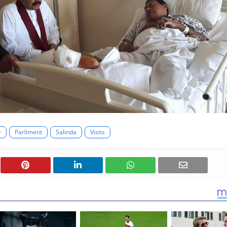
r
Parliment
Salinda
Visits