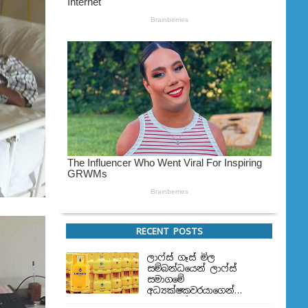
RECENT POSTS
ලාෆ්ස් ගෑස් මිල
සම්බන්ධයෙන් ලාෆ්ස්
සමාගමේ
අධ්‍යක්ෂකවරයාගෙන්
ප්‍රකාශයක්