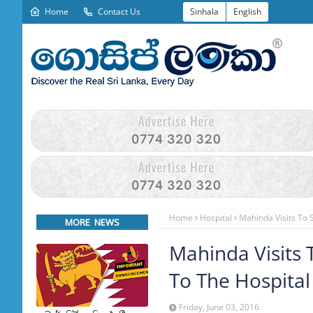
Home
Contact Us
Sinhala
English
Home
Hospital
Mahinda Visits To 
MORE NEWS
Mahinda Visits
To The Hospital
Friday, June 03, 2016