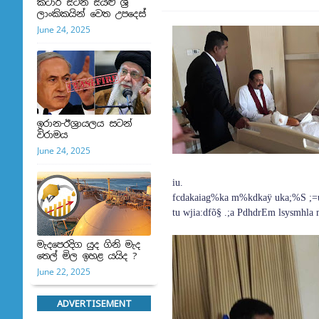
කටාර් සිටින සියළු ශ්‍රී
ලාංකිකයින් වෙත උපදෙස්
June 24, 2025
ඉරාන-ඊශ්‍රායලය සටන්
විරාමය
June 24, 2025
iu.
fcdakaiag%ka m%kdkaÿ uka;%S ;=uk
tu wjia:dfõ§ .;a PdhdrEm lsysmhla 
මැදපෙරදිග යුද ගිනි මැද
තෙල් මිල ඉහළ යයිද ?
June 22, 2025
ADVERTISEMENT