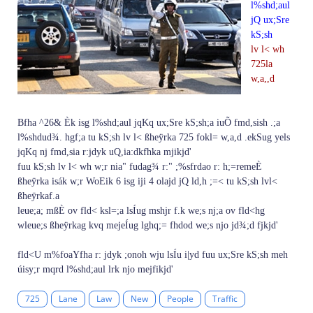
l%shd;aul
jQ ux;Sre
kS;sh
lv l< wh
725la
w,a,,d
Bfha ^26& Èk isg l%shd;aul jqKq ux;Sre kS;sh;a iuÕ fmd,sish .;a
l%shdud¾. hgf;a tu kS;sh lv l< ßheÿrka 725 fokl= w,a,d .ekSug yels
jqKq nj fmd,sia r:jdyk uQ,ia:dkfhka mjikjd'
fuu kS;sh lv l< wh w;r nia" fudag¾ r:" ;%sfrdao r: h;=remeÈ
ßheÿrka isák w;r WoEik 6 isg iji 4 olajd jQ ld,h ;=< tu kS;sh lvl<
ßheÿrkaf.a
leue;a; mßÈ ov fld< ksl=;a lsÍug mshjr f.k we;s nj;a ov fld<hg
wleue;s ßheÿrkag kvq mejeÍug lghq;= fhdod we;s njo jd¾;d fjkjd'
fld<U m%foaYfha r: jdyk ;onoh wju lsÍu i|yd fuu ux;Sre kS;sh meh
úisy;r mqrd l%shd;aul lrk njo mejfikjd'
725
Lane
Law
New
People
Traffic