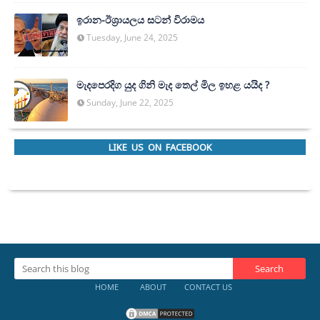
ඉරාන-ඊශ්‍රායලය සටන් විරාමය
Tuesday, June 24, 2025
මැදපෙරදිග යුද ගිනි මැද තෙල් මිල ඉහළ යයිද ?
Sunday, June 22, 2025
LIKE US ON FACEBOOK
HOME
ABOUT
CONTACT US