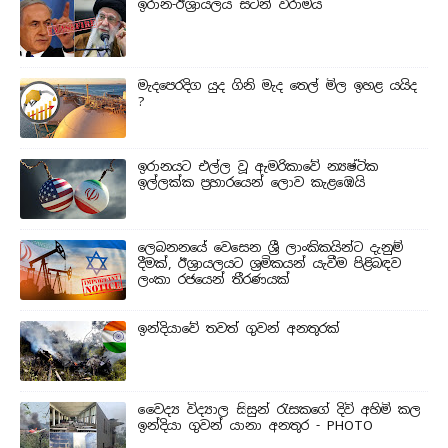
ඉරාන-ඊශ්‍රායලය සටන් විරාමය
මැදපෙරදිග යුද ගිනි මැද තෙල් මිල ඉහළ යයිද
?
ඉරානයට එල්ල වූ ඇමරිකාවේ න්‍යෂ්ටික
ඉල්ලක්ක ප්‍රහාරයෙන් ලොව කැළඹෙයි
ලෙබනනයේ වෙසෙන ශ්‍රී ලාංකිකයින්ට දැනුම්
දීමක්, ඊශ්‍රායලයට ශ්‍රමිකයන් යැවීම පිළිබඳව
ලංකා රජයෙන් තීරණයක්
ඉන්දියාවේ තවත් ගුවන් අනතුරක්
වෛද්‍ය විද්‍යාල සිසුන් ‍රැසකගේ දිවි අහිමි කල
ඉන්දියා ගුවන් යානා අනතුර - PHOTO