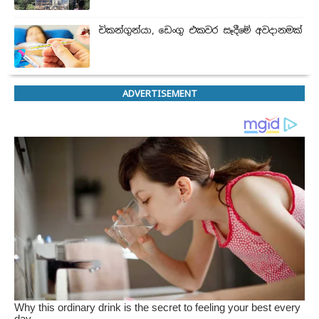
චිකන්ගුන්යා, ඩෙංගු එකවර සෑදීමේ අවදානමක්
ADVERTISEMENT