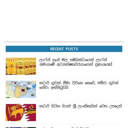
RECENT POSTS
ලාෆ්ස් ගෑස් මිල සම්බන්ධයෙන් ලාෆ්ස්
සමාගමේ අධ්‍යක්ෂකවරයාගෙන් ප්‍රකාශයක්
කටාර් ගුවන් සීමා විවෘත කෙරේ, ජසීරා ගුවන්
සේවා අත්හි‍ටුවයි
කටාර් සිටින සියළු ශ්‍රී ලාංකිකයින් වෙත උපදෙස්