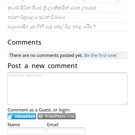
කටාර් සිටින සියළු ශ්‍රී ලාංකිකයින් වෙත උපදෙස්
ඉරාන-ඊශ්‍රායලය සටන් විරාමය
මැදපෙරදිග යුද ගිනි මැද තෙල් මිල ඉහළ යයිද ?
Comments
There are no comments posted yet.
Be the first one!
Post a new comment
Comment as a Guest, or login:
Name
Email