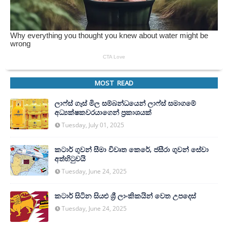
MOST READ
ලාෆ්ස් ගෑස් මිල සම්බන්ධයෙන් ලාෆ්ස් සමාගමේ
අධ්‍යක්ෂකවරයාගෙන් ප්‍රකාශයක්
Tuesday, July 01, 2025
කටාර් ගුවන් සීමා විවෘත කෙරේ, ජසීරා ගුවන් සේවා
අත්හි‍ටුවයි
Tuesday, June 24, 2025
කටාර් සිටින සියළු ශ්‍රී ලාංකිකයින් වෙත උපදෙස්
Tuesday, June 24, 2025