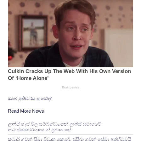
ඔබේ ප්‍රතිචාරය කුමක්ද?
Read More News
ලාෆ්ස් ගෑස් මිල සම්බන්ධයෙන් ලාෆ්ස් සමාගමේ
අධ්‍යක්ෂකවරයාගෙන් ප්‍රකාශයක්
කටාර් ගුවන් සීමා විවෘත කෙරේ, ජසීරා ගුවන් සේවා අත්හි‍ටුවයි