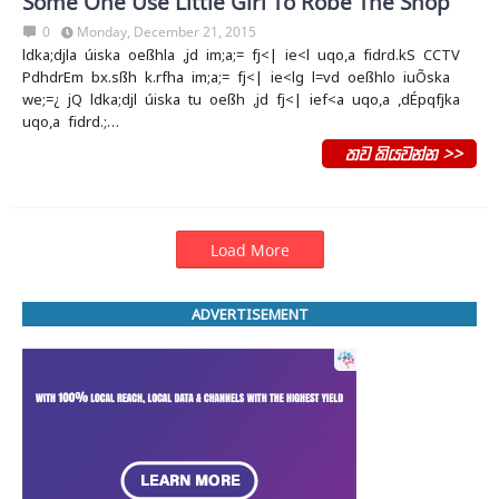
Some One Use Little Girl To Robe The Shop
0
Monday, December 21, 2015
ldka;djla úiska oeßhla ,jd im;a;= fj<| ie<l uqo,a fidrd.kS CCTV
PdhdrEm bx.sßh k.rfha im;a;= fj<| ie<lg l=vd oeßhlo iuÕska
we;=¿ jQ ldka;djl úiska tu oeßh ,jd fj<| ief<a uqo,a ,dÉpqfjka
uqo,a fidrd.;…
තව කියවන්න >>
Load More
ADVERTISEMENT