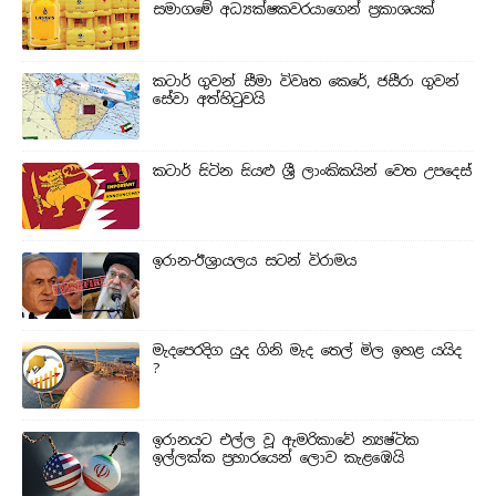
සමාගමේ අධ්‍යක්ෂකවරයාගෙන් ප්‍රකාශයක්
කටාර් ගුවන් සීමා විවෘත කෙරේ, ජසීරා ගුවන්
සේවා අත්හි‍ටුවයි
කටාර් සිටින සියළු ශ්‍රී ලාංකිකයින් වෙත උපදෙස්
ඉරාන-ඊශ්‍රායලය සටන් විරාමය
මැදපෙරදිග යුද ගිනි මැද තෙල් මිල ඉහළ යයිද
?
ඉරානයට එල්ල වූ ඇමරිකාවේ න්‍යෂ්ටික
ඉල්ලක්ක ප්‍රහාරයෙන් ලොව කැළඹෙයි