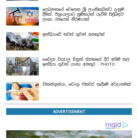
ලෙබනනයේ වෙසෙන ශ්‍රී ලාංකිකයින්ට දැනුම්
දීමක්, ඊශ්‍රායලයට ශ්‍රමිකයන් යැවීම පිළිබඳව
ලංකා රජයෙන් තීරණයක්
ඉන්දියාවේ තවත් ගුවන් අනතුරක්
වෛද්‍ය විද්‍යාල සිසුන් ‍රැසකගේ දිවි අහිමි කල
ඉන්දියා ගුවන් යානා අනතුර - PHOTO
චිකන්ගුන්යා, ඩෙංගු එකවර සෑදීමේ අවදානමක්
ADVERTISEMENT