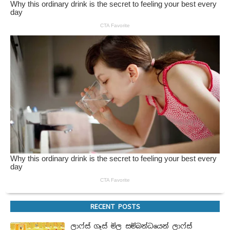
RECENT POSTS
ලාෆ්ස් ගෑස් මිල සම්බන්ධයෙන් ලාෆ්ස්