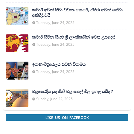
කටාර් ගුවන් සීමා විවෘත කෙරේ, ජසීරා ගුවන් සේවා
අත්හි‍ටුවයි
Tuesday, June 24, 2025
කටාර් සිටින සියළු ශ්‍රී ලාංකිකයින් වෙත උපදෙස්
Tuesday, June 24, 2025
ඉරාන-ඊශ්‍රායලය සටන් විරාමය
Tuesday, June 24, 2025
මැදපෙරදිග යුද ගිනි මැද තෙල් මිල ඉහළ යයිද ?
Sunday, June 22, 2025
LIKE US ON FACEBOOK