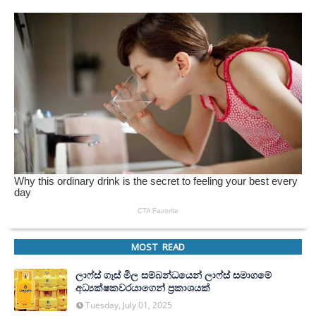
MOST READ
ලාෆ්ස් ගෑස් මිල සම්බන්ධයෙන් ලාෆ්ස් සමාගමේ
අධ්‍යක්ෂකවරයාගෙන් ප්‍රකාශයක්
Tuesday, July 01, 2025