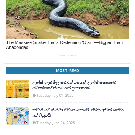
MOST READ
ලාෆ්ස් ගෑස් මිල සම්බන්ධයෙන් ලාෆ්ස් සමාගමේ
අධ්‍යක්ෂකවරයාගෙන් ප්‍රකාශයක්
Tuesday, July 01, 2025
කටාර් ගුවන් සීමා විවෘත කෙරේ, ජසීරා ගුවන් සේවා
අත්හි‍ටුවයි
Tuesday, June 24, 2025