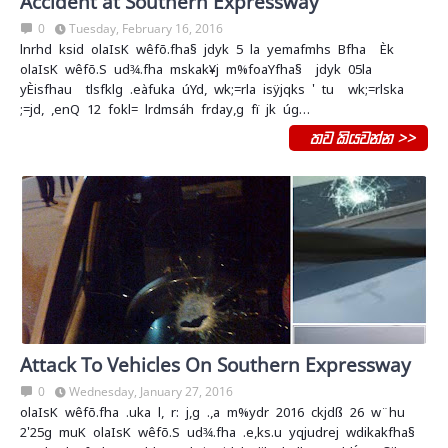
Accident at Southern Expressway
0
Tuesday, February 16, 2016
lnrhd ksid ola‍IsK wêfõ.fha§ jdyk 5 la yemafmhs Bfha Èk
ola‍IsK wêfõ.S ud¾.fha mskak¥j m%foaYfha§ jdyk 05la‌
yÈisfhau tlsfklg .eàfuka úYd, wk;=rla isÿjqks ' tu wk;=rlska
;=jd, ,enQ 12 fokl= lrdmsáh frday,g fï jk úg…
තව කියවන්න >>
Attack To Vehicles On Southern Expressway
0
Wednesday, January 27, 2016
olaIsK wêfõ.fha .uka l, r: j,g .,a m%ydr 2016 ckjdß 26 w¨‍hu
2'25g muK olaIsK wêfõ.S ud¾.fha .e,ks.u yqjudrej wdikakfha§