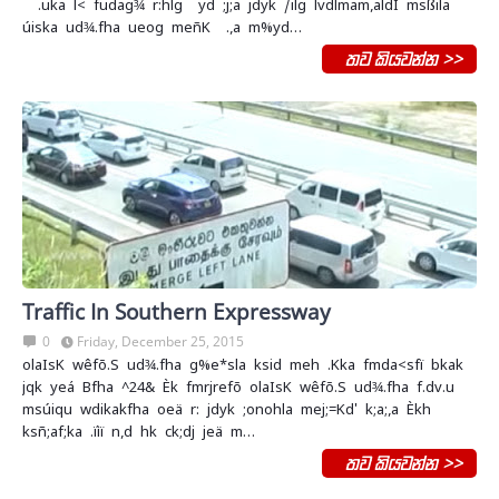
.uka l< fudag¾ r:hlg yd ;j;a jdyk /ilg lvdlmam,aldÍ msßila
úiska ud¾.fha ueog meñK .,a m%yd…
තව කියවන්න >>
Traffic In Southern Expressway
0
Friday, December 25, 2015
olaIsK wêfõ.S ud¾.fha g%e*sla ksid meh .Kka fmda<sfï bkak
jqk yeá Bfha ^24& Èk fmrjrefõ olaIsK wêfõ.S ud¾.fha f.dv.u
msúiqu wdikakfha oeä r: jdyk ;onohla mej;=Kd' k;a;,a Èkh
ksñ;af;ka .ïìï n,d hk ck;dj jeä m…
තව කියවන්න >>