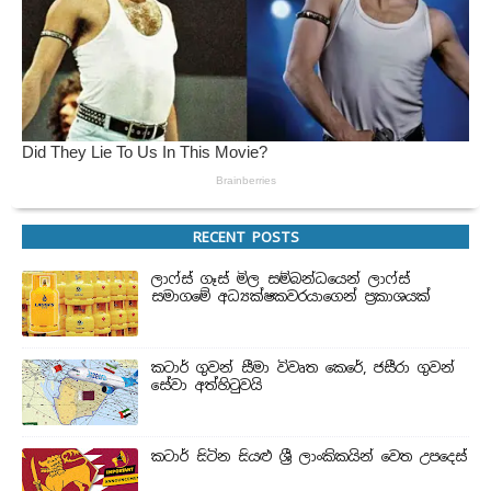
RECENT POSTS
ලාෆ්ස් ගෑස් මිල සම්බන්ධයෙන් ලාෆ්ස්
සමාගමේ අධ්‍යක්ෂකවරයාගෙන් ප්‍රකාශයක්
කටාර් ගුවන් සීමා විවෘත කෙරේ, ජසීරා ගුවන්
සේවා අත්හි‍ටුවයි
කටාර් සිටින සියළු ශ්‍රී ලාංකිකයින් වෙත උපදෙස්