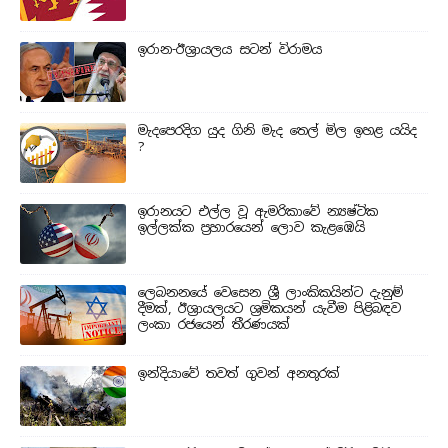
ඉරාන-ඊශ්‍රායලය සටන් විරාමය
මැදපෙරදිග යුද ගිනි මැද තෙල් මිල ඉහළ යයිද
?
ඉරානයට එල්ල වූ ඇමරිකාවේ න්‍යෂ්ටික
ඉල්ලක්ක ප්‍රහාරයෙන් ලොව කැළඹෙයි
ලෙබනනයේ වෙසෙන ශ්‍රී ලාංකිකයින්ට දැනුම්
දීමක්, ඊශ්‍රායලයට ශ්‍රමිකයන් යැවීම පිළිබඳව
ලංකා රජයෙන් තීරණයක්
ඉන්දියාවේ තවත් ගුවන් අනතුරක්