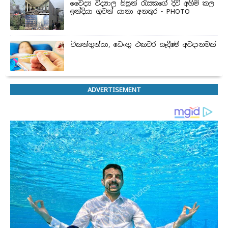
වෛද්‍ය විද්‍යාල සිසුන් ‍රැසකගේ දිවි අහිමි කල
ඉන්දියා ගුවන් යානා අනතුර - PHOTO
චිකන්ගුන්යා, ඩෙංගු එකවර සෑදීමේ අවදානමක්
ADVERTISEMENT