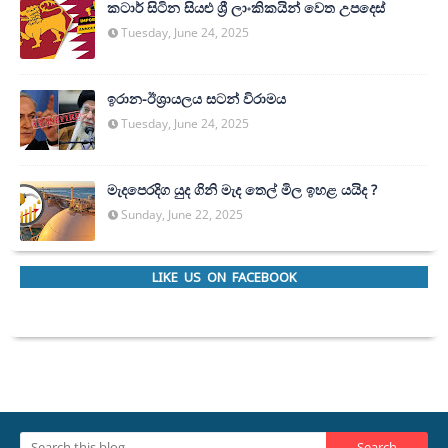
කටාර් සිටින සියළු ශ්‍රී ලාංකිකයින් වෙත උපදෙස්
Tuesday, June 24, 2025
ඉරාන-ඊශ්‍රායලය සටන් විරාමය
Tuesday, June 24, 2025
මැදපෙරදිග යුද ගිනි මැද තෙල් මිල ඉහළ යයිද ?
Sunday, June 22, 2025
LIKE US ON FACEBOOK