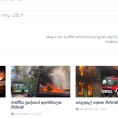
ිල ඉහළ යයිද ?
කොළඹ නව මැගසින් බන්ධනාගාරයේ ප්‍රධාන ජේලර් 
භාරකරුග
රාජගිරිය ප්‍රදේශයේ ඇඟළුම්හලක
වෙළඳසැල් දෙකක ගින්නක්
ගින්නක්
November 05, 2024
November 12, 2024