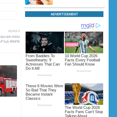
ADVERTISEMENT
NEWER
වරයා සහ ගබඩා
ේ වැඩ තහනම්