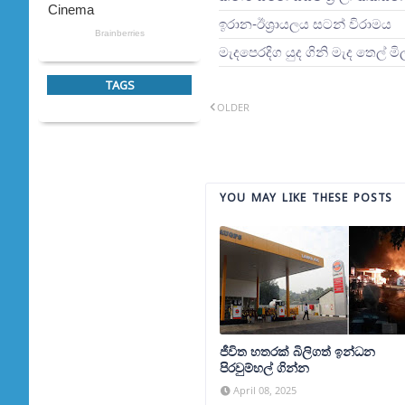
ඉරාන-ඊශ්‍රායලය සටන් විරාමය
මැදපෙරදිග යුද ගිනි මැද තෙල් ම
TAGS
OLDER
YOU MAY LIKE THESE POSTS
ජීවිත හතරක් බිලිගත් ඉන්ධන
පිරවුම්හල් ගින්න
April 08, 2025