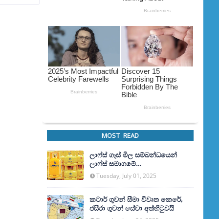
MOST READ
ලාෆ්ස් ගෑස් මිල සම්බන්ධයෙන්
ලාෆ්ස් සමාගමේ
අධ්‍යක්ෂකවරයාගෙන් ප්‍රකාශයක්
Tuesday, July 01, 2025
කටාර් ගුවන් සීමා විවෘත කෙරේ,
ජසීරා ගුවන් සේවා අත්හි‍ටුවයි