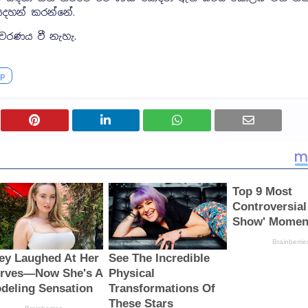
සදහන් කරන්නේ.
වරණය වී නැහැ.
p