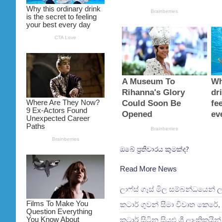
ඔබේ ප්‍රතිචාරය කුමක්ද?
Read More News
ලාෆ්ස් ගෑස් මිල සම්බන්ධයෙන් 
කටාර් ගුවන් සීමා විවෘත කෙරේ, 
කටාර් සිටින සියළු ශ්‍රී ලාංකිකය