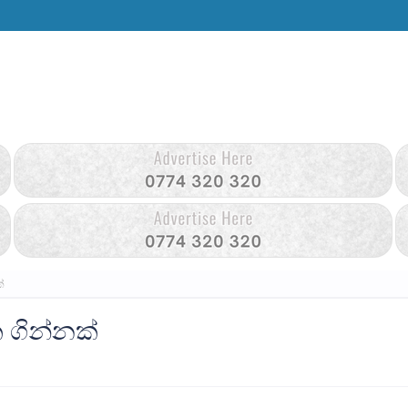
්
 ගින්නක්