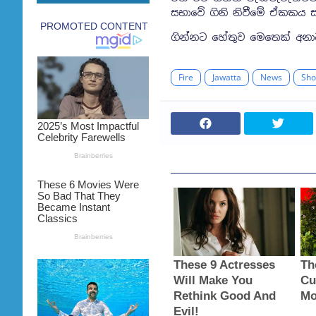
සභාවේ ගිනි නිවීමේ ඒකකය 
ගින්නට හේතුව මෙතෙක් අනා
Fire
Jawatta
News
Sho