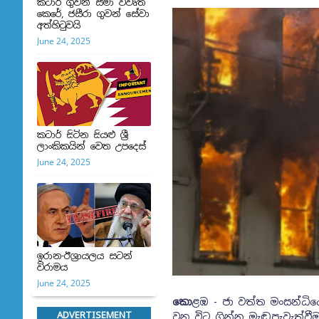
කටාර් ගුවන් සීමා විවෘත
කෙරේ, ජසීරා ගුවන් සේවා
අත්හි‍ටුවයි
June 24, 2025
කටාර් සිටින සියළු ශ්‍රී
ලාංකිකයින් වෙත උපදෙස්
June 24, 2025
ඉරාන-ඊශ්‍රායලය සටන්
විරාමය
June 24, 2025
කො
ළඹ - ජා වත්ත මංසන්ධිය
ADVERTISEMENT
වන විට ගින්න මැඬපැවැත්ව