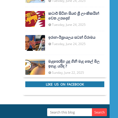
Tuesday, June 24, 2025
කටාර් සිටින සියළු ශ්‍රී ලාංකිකයින්
වෙත උපදෙස්
Tuesday, June 24, 2025
ඉරාන-ඊශ්‍රායලය සටන් විරාමය
Tuesday, June 24, 2025
මැදපෙරදිග යුද ගිනි මැද තෙල් මිල
ඉහළ යයිද ?
Sunday, June 22, 2025
LIKE US ON FACEBOOK