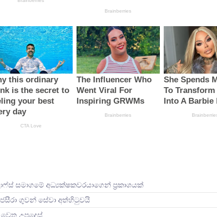
ලාෆ්ස් සමාගමේ අධ්‍යක්ෂකවරයාගෙන් ප්‍රකාශයක්
ජසීරා ගුවන් සේවා අත්හි‍ටුවයි
ින් වෙත උපදෙස්