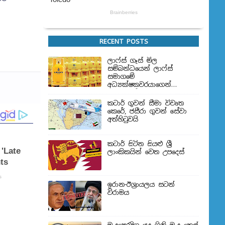
RECENT POSTS
ලාෆ්ස් ගෑස් මිල
සම්බන්ධයෙන් ලාෆ්ස්
සමාගමේ
අධ්‍යක්ෂකවරයාගෙන්
ප්‍රකාශයක්
කටාර් ගුවන් සීමා විවෘත
කෙරේ, ජසීරා ගුවන් සේවා
අත්හි‍ටුවයි
කටාර් සිටින සියළු ශ්‍රී
ලාංකිකයින් වෙත උපදෙස්
ඉරාන-ඊශ්‍රායලය සටන්
විරාමය