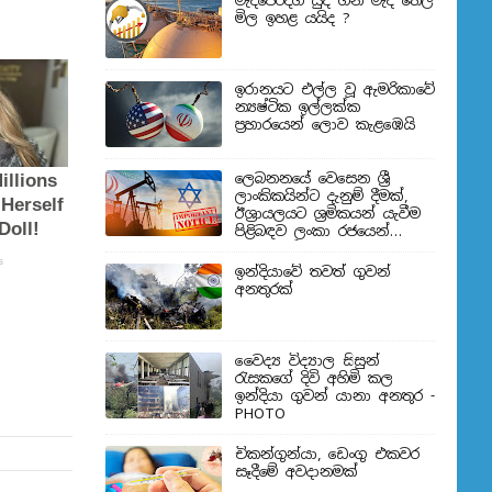
මැදපෙරදිග යුද ගිනි මැද තෙල්
මිල ඉහළ යයිද ?
ඉරානයට එල්ල වූ ඇමරිකාවේ
න්‍යෂ්ටික ඉල්ලක්ක
ප්‍රහාරයෙන් ලොව කැළඹෙයි
ලෙබනනයේ වෙසෙන ශ්‍රී
ලාංකිකයින්ට දැනුම් දීමක්,
ඊශ්‍රායලයට ශ්‍රමිකයන් යැවීම
පිළිබඳව ලංකා රජයෙන්
තීරණයක්
ඉන්දියාවේ තවත් ගුවන්
අනතුරක්
වෛද්‍ය විද්‍යාල සිසුන්
‍රැසකගේ දිවි අහිමි කල
ඉන්දියා ගුවන් යානා අනතුර -
PHOTO
චිකන්ගුන්යා, ඩෙංගු එකවර
සෑදීමේ අවදානමක්