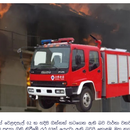
ේ වෙළඳසැල් 02 ක හදිසි ගින්නක් හටගෙන ඇති බව වාර්තා වනව
ීම සඳහා ගිනි නිවීමේ රථ 03ක් යොදවා ඇති බවයි කොළඹ මහ න