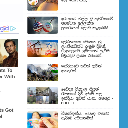
මිල ඉහළ යයිද ?
ඉරානයට එල්ල වූ ඇමරිකාවේ
න්‍යෂ්ටික ඉල්ලක්ක
ප්‍රහාරයෙන් ලොව කැළඹෙයි
ලෙබනනයේ වෙසෙන ශ්‍රී
ලාංකිකයින්ට දැනුම් දීමක්,
ඊශ්‍රායලයට ශ්‍රමිකයන් යැවීම
පිළිබඳව ලංකා රජයෙන්
තීරණයක්
ඉන්දියාවේ තවත් ගුවන්
අනතුරක්
වෛද්‍ය විද්‍යාල සිසුන්
‍රැසකගේ දිවි අහිමි කල
ඉන්දියා ගුවන් යානා අනතුර -
PHOTO
චිකන්ගුන්යා, ඩෙංගු එකවර
සෑදීමේ අවදානමක්