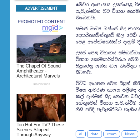
මෙ
වර අපො.ස.ස උසස්පෙළ විභ
ADVERTISEMENT
පැවැත්වෙන බව විභාග කොමසාර
තිබෙනවා.
සමාජ මාධ්‍ය ඔස්සේ සිදු කර
දෙපාර්තමේන්තුවේ නිල වෙබ
පෙළ අපේක්ෂකයින්ට දැනුම් ද
උසස් පෙළ විභාගය සම්බන්ධය
විභාග කොමසාරිස්වරයා මෙහි ද
සිදුකරනු ලබන නිල නිවේදන
සිටිනවා.
විවිධ ආයතන වෙත සිසුන් කි
විෂය ආවරණ කාලය පිළිබඳ අ
කල් දැමීමක් සිදු නොවන බවද
හේතුවෙන් විභාග පැවැත්වීම 
නිසි පරිදි පැවැත්වීමට හැක
al
date
exam
News