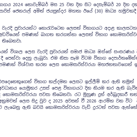
ාගය 2024 නොවැම්බර් මස 25 වන දින සිට දෙසැම්බර් 20 දින දක
ිස් ජෙනරාල් අමිත් ජයසුන්දර මහතා ඊයේ (30) මාධ්‍ය හමුවකද
න වැරදි ප්‍රචාරයන්ට නො‍රැවටෙන ලෙසත් විභාගයට අදාළ කාලසට
් අඩවියෙන් පමණක් බාගත කරගන්නා ලෙසත් විභාග කොමසාරිස්ව
ී තිබෙනවා.
ෙන් විශාල ලෙස වැරදි ප්‍රචාරයන් සමාජ මාධ්‍ය ඔස්සේ සංසරණ
ී පෙන්වා දෙනු ලැබුවා. එම නිසා සෑම විටම විභාග දෙපාර්තමේන්ත
 පමණක් විශ්වාස කරන ලෙස කොමසාරිස්වරයා මහජනතාවගෙන් ඉ
හිපදෙනෙකුගෙන් විභාග කල්දමන ලෙසට ඉල්ලීම් කර ඇති නමුත් 
වධානය යොමුකර උසස් පෙළ විභාගයට දින නියම කර ඇති බැවි
 කොමසාරිස්වරයා පවසා තිබෙනවා. රට මුහුණ දුන් අර්බුදකාරී තත
අක්‍රමවත් ලෙස සිදු වුව ද 2025 අවසන් වී 2026 ආරම්භ වන විට 
ියාව ලැබෙනු ඇති බවයි කොමසාරිස්වරයා වැඩි දුරටත් පවසා ඇත්ත