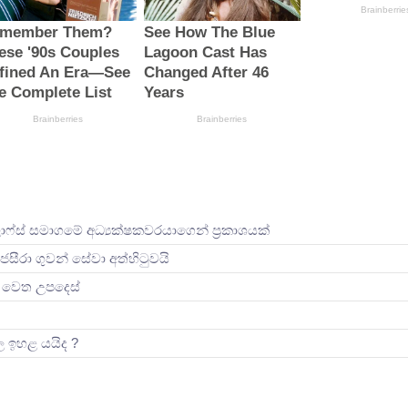
ලාෆ්ස් සමාගමේ අධ්‍යක්ෂකවරයාගෙන් ප්‍රකාශයක්
ජසීරා ගුවන් සේවා අත්හි‍ටුවයි
ින් වෙත උපදෙස්
ිල ඉහළ යයිද ?