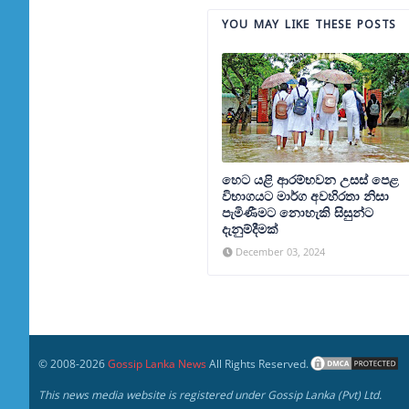
YOU MAY LIKE THESE POSTS
හෙට යළි ආරම්භවන උසස් පෙළ
විභාගයට මාර්ග අවහිරතා නිසා
පැමිණීමට නොහැකි සිසුන්ට
දැනුම්දීමක්
December 03, 2024
© 2008-
2026
Gossip Lanka News
All Rights Reserved.
This news media website is registered under Gossip Lanka (Pvt) Ltd.