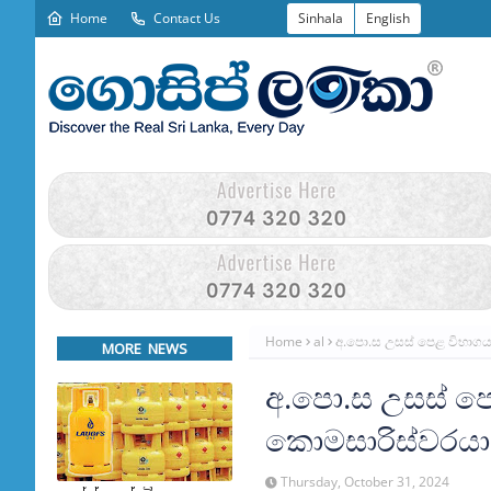
Home
Contact Us
Sinhala
English
Home
al
අ.පො.ස උසස් පෙළ විභාගය
MORE NEWS
අ.පො.ස උසස් පෙ
කොමසාරිස්වරයාග
Thursday, October 31, 2024