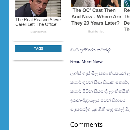
TAGS
ඔබේ ප්‍රතිචාරය කුමක්ද?
Read More News
ලාෆ්ස් ගෑස් මිල සම්බන්ධයෙන් 
කටාර් ගුවන් සීමා විවෘත කෙරේ, 
කටාර් සිටින සියළු ශ්‍රී ලාංකිකය
ඉරාන-ඊශ්‍රායලය සටන් විරාමය
මැදපෙරදිග යුද ගිනි මැද තෙල් ම
Comments