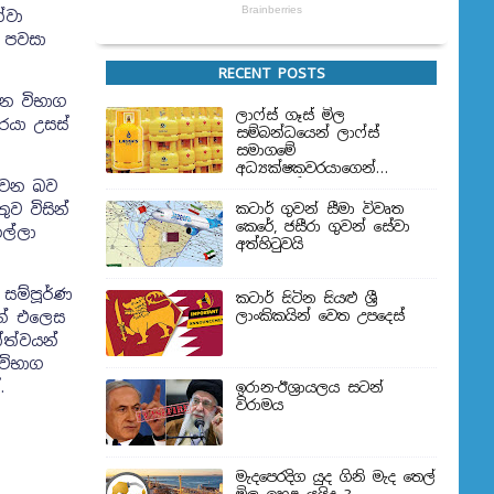
්වා
ී පවසා
RECENT POSTS
හන විභාග
ලාෆ්ස් ගෑස් මිල
රයා උසස්
සම්බන්ධයෙන් ලාෆ්ස්
සමාගමේ
අධ්‍යක්ෂකවරයාගෙන්
ය වන බව
ප්‍රකාශයක්
ුව විසින්
කටාර් ගුවන් සීමා විවෘත
කෙරේ, ජසීරා ගුවන් සේවා
ල්ලා
අත්හි‍ටුවයි
සම්පූර්ණ
කටාර් සිටින සියළු ශ්‍රී
ලාංකිකයින් වෙත උපදෙස්
න් එලෙස
්ත්වයන්
විභාග
ේ.
ඉරාන-ඊශ්‍රායලය සටන්
විරාමය
මැදපෙරදිග යුද ගිනි මැද තෙල්