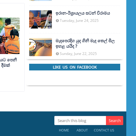
ඉරාන-ඊශ්‍රායලය සටන් විරාමය
Tuesday, June 24, 2025
මැදපෙරදිග යුද ගිනි මැද තෙල් මිල
ඉහළ යයිද ?
Sunday, June 22, 2025
ගයට පෙනී
 දීමක්
LIKE US ON FACEBOOK
HOME
ABOUT
CONTACT US