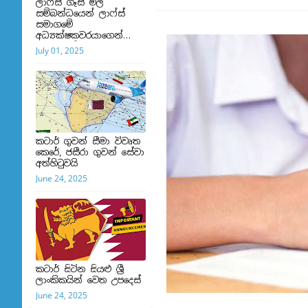
ලාෆ්ස් ගෑස් මිල
සම්බන්ධයෙන් ලාෆ්ස්
සමාගමේ
අධ්‍යක්ෂකවරයාගෙන්
ප්‍රකාශයක්
July 01, 2025
කටාර් ගුවන් සීමා විවෘත
කෙරේ, ජසීරා ගුවන් සේවා
අත්හි‍ටුවයි
June 24, 2025
කටාර් සිටින සියළු ශ්‍රී
ලාංකිකයින් වෙත උපදෙස්
June 24, 2025