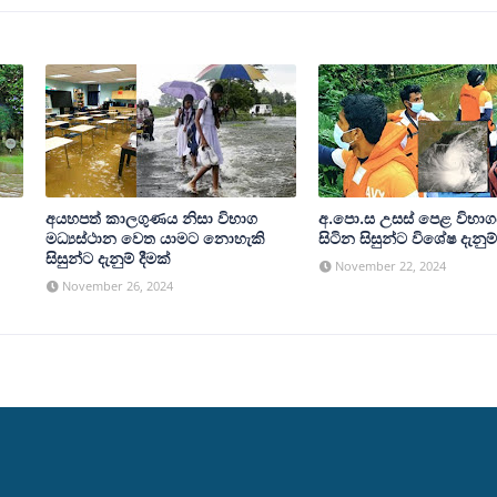
අයහපත් කාලගුණය නිසා විභාග
අ.පො.ස උසස් පෙළ විභා
මධ්‍යස්ථාන වෙත යාමට නොහැකි
සිටින සිසුන්ට විශේෂ දැනුම්
සිසුන්ට දැනුම් දීමක්
November 22, 2024
November 26, 2024