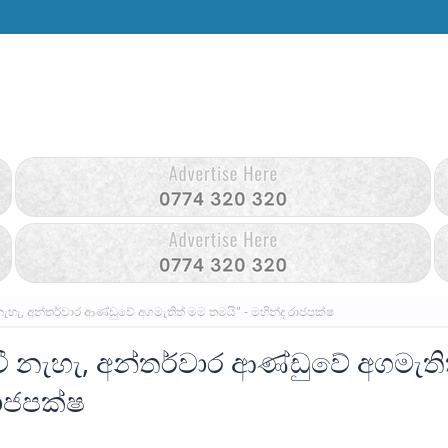
හැ, අන්තර්වාර ආණ්ඩුවේ අගමැතිත් මම තමයි" - මහින්ද රාජපක්ෂ
 නැහැ, අන්තර්වාර ආණ්ඩුවේ අගමැති
රාජපක්ෂ