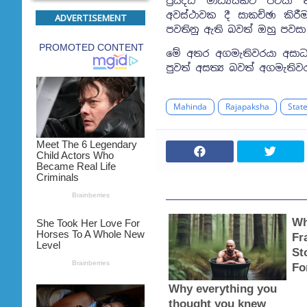
ප්‍රසිද්ධ මාධ්‍යයකට පව
අවස්ථාවක දී සාකච්ඡා කි
ADVERTISEMENT
පවතිනු ඇති බවත් ඔහු පවසා
මේ අතර අගමැතිවරයා අසාධ
පුවත් අසත්‍ය බවත් අගමැති
Mahinda
Rajapaksha
Stat