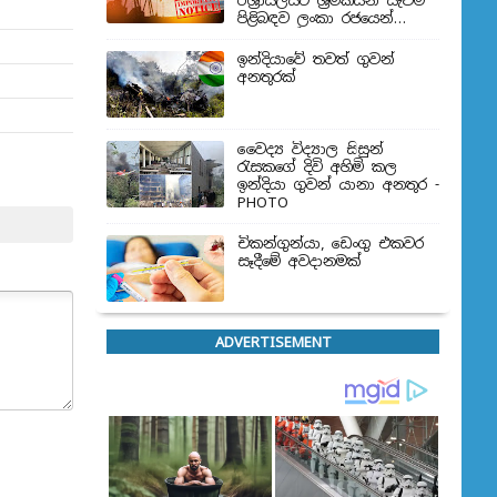
ඊශ්‍රායලයට ශ්‍රමිකයන් යැවීම
පිළිබඳව ලංකා රජයෙන්
තීරණයක්
ඉන්දියාවේ තවත් ගුවන්
අනතුරක්
වෛද්‍ය විද්‍යාල සිසුන්
‍රැසකගේ දිවි අහිමි කල
ඉන්දියා ගුවන් යානා අනතුර -
PHOTO
චිකන්ගුන්යා, ඩෙංගු එකවර
සෑදීමේ අවදානමක්
ADVERTISEMENT