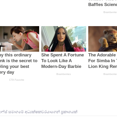
ලාෆ්ස් සමාගමේ අධ්‍යක්ෂකවරයාගෙන් ප්‍රකාශයක්