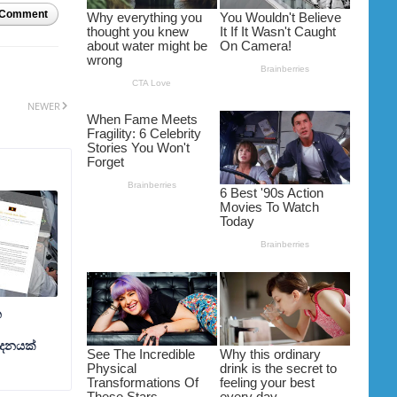
 Comment
NEWER
න
ේදනයක්