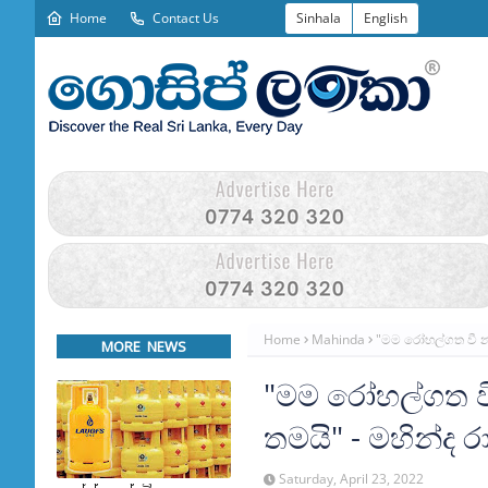
Home
Contact Us
Sinhala
English
Home
Mahinda
"මම රෝහල්ගත වී නැ
MORE NEWS
"මම රෝහල්ගත වී
තමයි" - මහින්ද 
Saturday, April 23, 2022