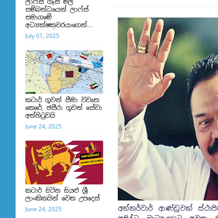
ලාෆ්ස් ගෑස් මිල
සම්බන්ධයෙන් ලාෆ්ස්
සමාගමේ
අධ්‍යක්ෂකවරයාගෙන්
ප්‍රකාශයක්
July 01, 2025
කටාර් ගුවන් සීමා විවෘත
කෙරේ, ජසීරා ගුවන් සේවා
අත්හි‍ටුවයි
June 24, 2025
කටාර් සිටින සියළු ශ්‍රී
ලාංකිකයින් වෙත උපදෙස්
අන්තර්වාර් ආණ්ඩුවක් ස්ථා
June 24, 2025