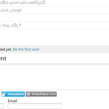
ජසීරා ගුවන් සේවා අත්හි‍ටුවයි
ින් වෙත උපදෙස්
ිල ඉහළ යයිද ?
ted yet.
Be the first one!
ent
:
Email