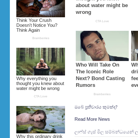
ඔබේ ප්‍රතිචාරය කුමක්ද?
Read More News
ලාෆ්ස් ගෑස් මිල සම්බන්ධයෙන් 