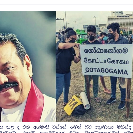
පිත කළ ද එහි අගමැති වන්නේ තමන් බව අග්‍රාමාත්‍ය මහින්ද