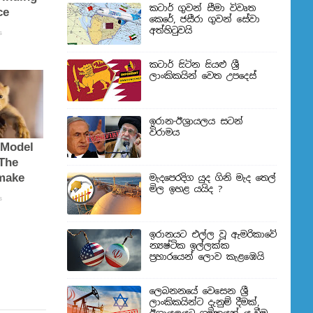
කටාර් ගුවන් සීමා විවෘත
කෙරේ, ජසීරා ගුවන් සේවා
අත්හි‍ටුවයි
කටාර් සිටින සියළු ශ්‍රී
ලාංකිකයින් වෙත උපදෙස්
ඉරාන-ඊශ්‍රායලය සටන්
විරාමය
මැදපෙරදිග යුද ගිනි මැද තෙල්
මිල ඉහළ යයිද ?
ඉරානයට එල්ල වූ ඇමරිකාවේ
න්‍යෂ්ටික ඉල්ලක්ක
ප්‍රහාරයෙන් ලොව කැළඹෙයි
ලෙබනනයේ වෙසෙන ශ්‍රී
ලාංකිකයින්ට දැනුම් දීමක්,