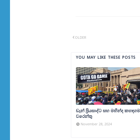
OLDER
YOU MAY LIKE THESE POSTS
ඩෑන් ප්‍රියසාද්ට සහ මහින්ද කහඳග
වරෙන්තු
November 28, 2024