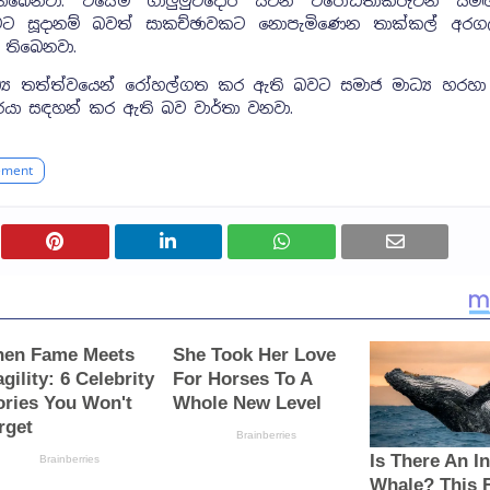
සා තිබෙනවා. එසේම ගාලුමුවදොර සිටින විරෝධතාකරුවන් 
රීමට සූදානම් බවත් සාකච්ඡාවකට නොපැමිණෙන තාක්කල් අර
 තිබෙනවා.
්‍ය තත්ත්වයෙන් රෝහල්ගත කර ඇති බවට සමාජ මාධ්‍ය හරහා
වරයා සඳහන් කර ඇති බව වාර්තා වනවා.
ement