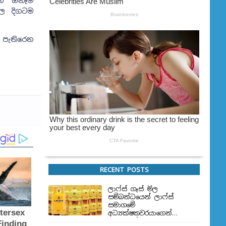
සමඟ ඕනෑම
ගල දිගටම
 පැතිරෙන
RECENT POSTS
ලාෆ්ස් ගෑස් මිල
සම්බන්ධයෙන් ලාෆ්ස්
සමාගමේ
අධ්‍යක්ෂකවරයාගෙන්
ප්‍රකාශයක්