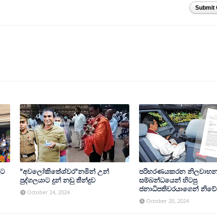
Submit
මට
"අවලෝකිතේශ්වර"නමින් උන්
පරිහරණයකරන නිලවාහ
පුද්ගලයාට දුන් නඩු තීන්දුව
සම්බන්ධයෙන් හිටපු
ජනාධිපතිවරයාගෙන් නිව
October 24, 2024
October 20, 2024