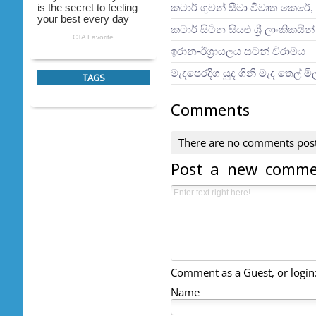
කටාර් ගුවන් සීමා විවෘත කෙරේ, 
කටාර් සිටින සියළු ශ්‍රී ලාංකිකය
ඉරාන-ඊශ්‍රායලය සටන් විරාමය
මැදපෙරදිග යුද ගිනි මැද තෙල් ම
TAGS
Comments
There are no comments pos
Post a new comm
Comment as a Guest, or login
Name