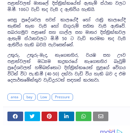
පළාත්වලත් මාතලේ දිස්ත්‍රික්කයේත් ඇතැම් ස්ථාන වලට
මි.මී. 100ට වැඩි තද වැසි ද ඇතිවිය හැකියි.
සෙසු ප්‍රදේශවල සවස් කාලයේදී හෝ රාත්‍රි කාලයේදී
තැනින් තැන වැසි හෝ ගිගුරුම් සහිත වැසි ඇතිවේ.
සබරගමුව පළාතේ සහ ගාල්ල සහ මාතර දිස්ත්‍රික්කවල
ඇතැම් ස්ථානවලට මි.මී 50 ට වැඩි තරමක තද වැසි
ඇතිවිය හැකි බවයි පැවසෙන්නේ.
උතුරු, උතුරු-මැද, නැගෙනහිර, වයඹ සහ ඌව
පළාත්වලත් මධ්‍යම කදුකරයේ නැගෙනහිර බෑවුම්
ප්‍රදේශවලත් හම්බන්තොට දිස්ත්‍රික්කයෙත් සුළගේ වේගය
විටින් විට පැ.කි.මී (40-50) දක්වා වැඩි විය හැකි බව ද එම
දෙපාර්තමේන්තුව වැඩිදුරටත් සඳහන් කරනවා.
area
bay
Low
Pressure