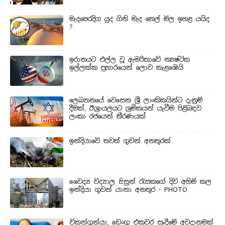
මැදපෙරදිග යුද ගිනි මැද තෙල් මිල ඉහළ යයිද
?
ඉරානයට එල්ල වූ ඇමරිකාවේ න්‍යෂ්ටික
ඉල්ලක්ක ප්‍රහාරයෙන් ලොව කැළඹෙයි
ලෙබනනයේ වෙසෙන ශ්‍රී ලාංකිකයින්ට දැනුම්
දීමක්, ඊශ්‍රායලයට ශ්‍රමිකයන් යැවීම පිළිබඳව
ලංකා රජයෙන් තීරණයක්
ඉන්දියාවේ තවත් ගුවන් අනතුරක්
වෛද්‍ය විද්‍යාල සිසුන් ‍රැසකගේ දිවි අහිමි කල
ඉන්දියා ගුවන් යානා අනතුර - PHOTO
චිකන්ගුන්යා, ඩෙංගු එකවර සෑදීමේ අවදානමක්