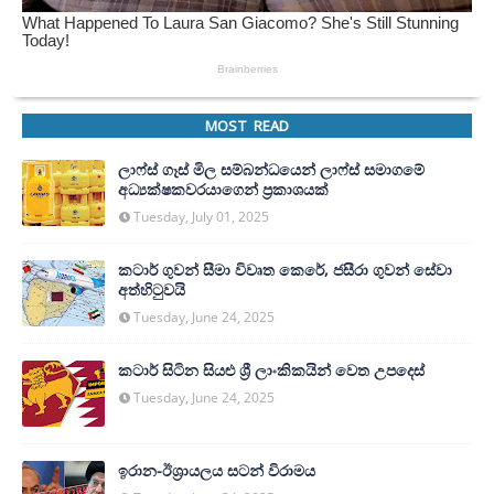
MOST READ
ලාෆ්ස් ගෑස් මිල සම්බන්ධයෙන් ලාෆ්ස් සමාගමේ
අධ්‍යක්ෂකවරයාගෙන් ප්‍රකාශයක්
Tuesday, July 01, 2025
කටාර් ගුවන් සීමා විවෘත කෙරේ, ජසීරා ගුවන් සේවා
අත්හි‍ටුවයි
Tuesday, June 24, 2025
කටාර් සිටින සියළු ශ්‍රී ලාංකිකයින් වෙත උපදෙස්
Tuesday, June 24, 2025
ඉරාන-ඊශ්‍රායලය සටන් විරාමය