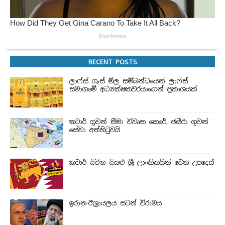
RECENT POSTS
ලාෆ්ස් ගෑස් මිල සම්බන්ධයෙන් ලාෆ්ස්
සමාගමේ අධ්‍යක්ෂකවරයාගෙන් ප්‍රකාශයක්
කටාර් ගුවන් සීමා විවෘත කෙරේ, ජසීරා ගුවන්
සේවා අත්හි‍ටුවයි
කටාර් සිටින සියළු ශ්‍රී ලාංකිකයින් වෙත උපදෙස්
ඉරාන-ඊශ්‍රායලය සටන් විරාමය