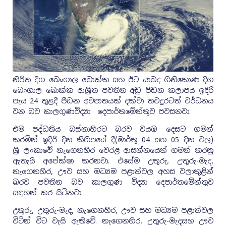
නිරිත දිග බෙංගාල බොක්ක සහ ඊට යාබද ගිනිකොණ දිග
බෙංගාල බොක්ක ආශ්‍රිත පවතින අඩු පීඩන කලාපය ඉදිරි
පැය 24 තුළදී පීඩන අවපාතයක් දක්වා තවදුරටත් වර්ධනය
වන බව කාලගුණවිද්‍යා දෙපාර්තමේන්තුව පවසනවා.
එම පද්ධතිය බස්නාහිරට බරව වයඹ දෙසට ගමන්
කරමින් ඉදිරි දින කිහිපයේ දී(මාර්තු 04 සහ 05 දින වල)
ශ්‍රී ලංකාවේ නැගෙනහිර වෙරළ ආසන්නයෙන් ගමන් කරනු
ඇතැයි අපේක්ෂා කරනවා. එසේම උතුරු, උතුරු-මැද,
නැගෙනහිර, ඌව සහ මධ්‍යම පළාත්වල අහස වලාකුළින්
බරව පවතින බව කාලගුණ විද්‍යා දෙපාර්තමේන්තුව
සඳහන් කර සිටිනවා.
උතුරු, උතුරු-මැද, නැගෙනහිර, ඌව සහ මධ්‍යම පළාත්වල
විටින් විට වැසි ඇතිවේ. නැගෙනහිර, උතුරු-මැදසහ ඌව