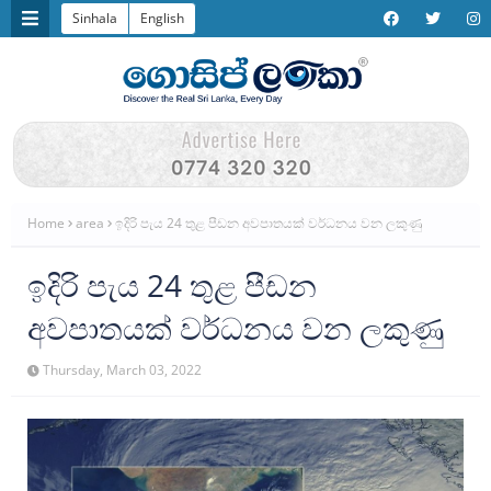
Sinhala
English
Home
area
ඉදිරි පැය 24 තුළ පීඩන අවපාතයක් වර්ධනය වන ලකුණු
ඉදිරි පැය 24 තුළ පීඩන
අවපාතයක් වර්ධනය වන ලකුණු
Thursday, March 03, 2022