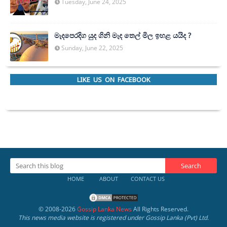
Tuesday, June 24, 2025
මැදපෙරදිග යුද ගිනි මැද තෙල් මිල ඉහළ යයිද ?
Sunday, June 22, 2025
LIKE US ON FACEBOOK
HOME
ABOUT
CONTACT US
© 2008-
2026
Gossip Lanka News
All Rights Reserved.
This news media website is registered under Gossip Lanka (Pvt) Ltd.