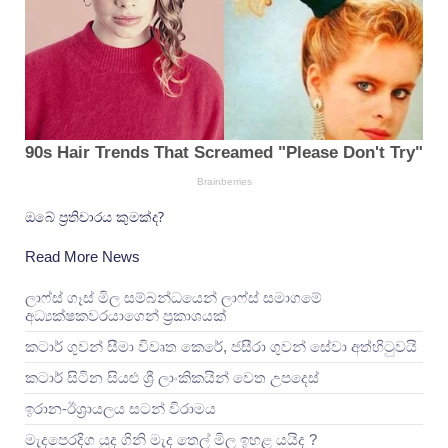
ඔබේ ප්‍රතිචාරය කුමක්ද?
Read More News
ලාෆ්ස් ගෑස් මිල සම්බන්ධයෙන් ලාෆ්ස් සමාගමේ
අධ්‍යක්ෂකවරයාගෙන් ප්‍රකාශයක්
කටාර් ගුවන් සීමා විවෘත කෙරේ, ජසීරා ගුවන් සේවා අත්හි‍ටුවයි
කටාර් සිටින සියළු ශ්‍රී ලාංකිකයින් වෙත උපදෙස්
ඉරාන-ඊශ්‍රායලය සටන් විරාමය
මැදපෙරදිග යුද ගිනි මැද තෙල් මිල ඉහළ යයිද ?