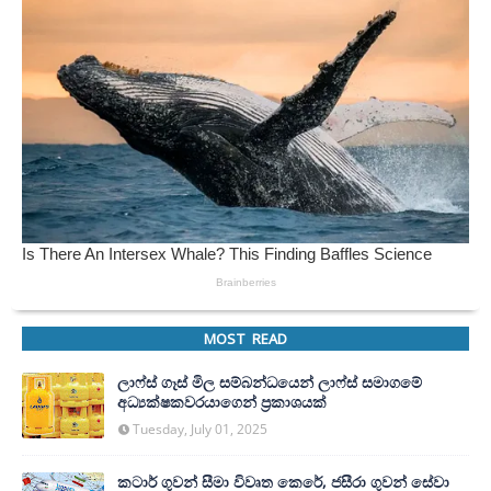
MOST READ
ලාෆ්ස් ගෑස් මිල සම්බන්ධයෙන් ලාෆ්ස් සමාගමේ
අධ්‍යක්ෂකවරයාගෙන් ප්‍රකාශයක්
Tuesday, July 01, 2025
කටාර් ගුවන් සීමා විවෘත කෙරේ, ජසීරා ගුවන් සේවා