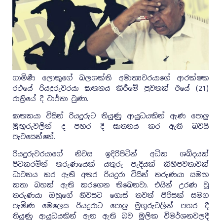
ගාමිණී ලොකුගේ බලශක්ති අමාත්‍යවරයාගේ ආරක්ෂක
රථයේ රියදුරුවරයා ඝාතනය කිරීමේ පුවතක් ඊයේ (21)
රාත්‍රියේ දී වාර්තා වුණා.
ඝාතකයා විසින් රියදුරුට තියුණු ආයුධයකින් ඇණ පොලු
මුඟුරුවලින් ද පහර දී ඝාතනය කර ඇති බවයි
පැවසෙන්නේ.
රියදුරුවරයාගේ නිවස ඉදිරිපිටින් අධික ශබ්දයක්
පිටකරමින් තරුණයෙක් යතුරු පැදියක් කිහිපවතාවක්
ධාවනය කර ඇති අතර රියදුරා විසින් තරුණයා සමඟ
කතා බහක් ඇති කරගෙන තිබෙනවා. එයින් උරණ වූ
තරුණයා ඔහුගේ නිවසට ගොස් තවත් පිරිසක් සමග
පැමිණ මෙලෙස රියදුරාට පොලු මුගුරුවලින් පහර දී
තියුණු ආයුධයකින් ඇන ඇති බව මූලික විමර්ශනවලදී