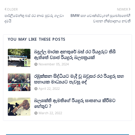
OLDER
NEWER
පාර්ලිමේන්තු බස් රථ නාම පුවරු ගලවා
BMW සහ වොක්ස්වැගන් සුඛෝපභෝගී
දමයි
වාහන නිෂ්පාදනය නවතී
YOU MAY LIKE THESE POSTS
බදුල්ල මාරක අනතුරේ බස් රථ රියදුරුට තිබී
ඇත්තේ ව්‍යාජ රියදුරු බලපත්‍රයක්
November 05, 2024
රඹුක්කන සිද්ධියට මැදි වූ බවුසර රථ රියදුරු සහ
සහායක මාධ්‍යයට පැවසූ දේ
April 22, 2022
බලශක්ති ඇමතිගේ රියදුරු ඝාතනය කිරීමට
හේතුව ?
March 22, 2022