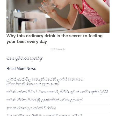
ඔබේ ප්‍රතිචාරය කුමක්ද?
Read More News
ලාෆ්ස් ගෑස් මිල සම්බන්ධයෙන් ලාෆ්ස් සමාගමේ
අධ්‍යක්ෂකවරයාගෙන් ප්‍රකාශයක්
කටාර් ගුවන් සීමා විවෘත කෙරේ, ජසීරා ගුවන් සේවා අත්හි‍ටුවයි
කටාර් සිටින සියළු ශ්‍රී ලාංකිකයින් වෙත උපදෙස්
ඉරාන-ඊශ්‍රායලය සටන් විරාමය
මැදපෙරදිග යුද ගිනි මැද තෙල් මිල ඉහළ යයිද ?