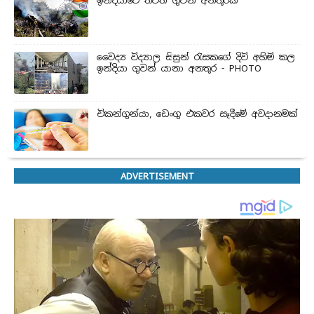
ඉන්දියාවේ තවත් ගුවන් අනතුරක්
වෛද්‍ය විද්‍යාල සිසුන් ‍රැසකගේ දිවි අහිමි කල
ඉන්දියා ගුවන් යානා අනතුර - PHOTO
චිකන්ගුන්යා, ඩෙංගු එකවර සෑදීමේ අවදානමක්
ADVERTISEMENT