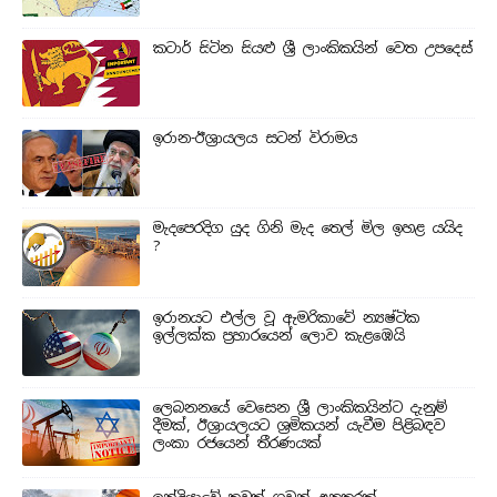
කටාර් සිටින සියළු ශ්‍රී ලාංකිකයින් වෙත උපදෙස්
ඉරාන-ඊශ්‍රායලය සටන් විරාමය
මැදපෙරදිග යුද ගිනි මැද තෙල් මිල ඉහළ යයිද
?
ඉරානයට එල්ල වූ ඇමරිකාවේ න්‍යෂ්ටික
ඉල්ලක්ක ප්‍රහාරයෙන් ලොව කැළඹෙයි
ලෙබනනයේ වෙසෙන ශ්‍රී ලාංකිකයින්ට දැනුම්
දීමක්, ඊශ්‍රායලයට ශ්‍රමිකයන් යැවීම පිළිබඳව
ලංකා රජයෙන් තීරණයක්