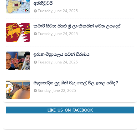
අත්හි‍ටුවයි
Tuesday, June 24, 2025
කටාර් සිටින සියළු ශ්‍රී ලාංකිකයින් වෙත උපදෙස්
Tuesday, June 24, 2025
ඉරාන-ඊශ්‍රායලය සටන් විරාමය
Tuesday, June 24, 2025
මැදපෙරදිග යුද ගිනි මැද තෙල් මිල ඉහළ යයිද ?
Sunday, June 22, 2025
LIKE US ON FACEBOOK