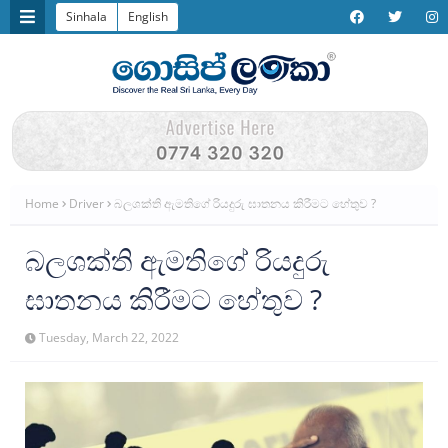
Sinhala
English
Home
Driver
බලශක්ති ඇමතිගේ රියදුරු ඝාතනය කිරීමට හේතුව ?
බලශක්ති ඇමතිගේ රියදුරු
ඝාතනය කිරීමට හේතුව ?
Tuesday, March 22, 2022