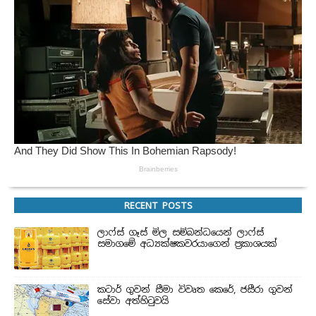
RECENT POSTS
ලාෆ්ස් ගෑස් මිල සම්බන්ධයෙන් ලාෆ්ස්
සමාගමේ අධ්‍යක්ෂකවරයාගෙන් ප්‍රකාශයක්
කටාර් ගුවන් සීමා විවෘත කෙරේ, ජසීරා ගුවන්
සේවා අත්හි‍ටුවයි