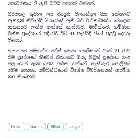
අනාවරණය වී ඇති බවයි සඳහන් වන්නේ.
බරපතළ තුවාල ලද රියදුරා පිලියන්දල දිසා රෝහලට
ඇතුළත් කිරීමේදී මියගොස් ඇති බව වාර්තාවනවා. මෙලෙස
ඝාතනයට ලක්ව ඇත්තේ කැස්බෑව, මාවිත්තර, ගම්මාන
වත්ත ප්‍රදේශයේ පදිංචිව සිටි 41 හැවිරිදි වියේ පසුවූ දෙදරු
පියෙක්.
ඝාතනයට සම්බන්ධ පිරිස් සොයා පොලිසියේ ඊයේ 21 රාත්‍රී
එම ප්‍රදේශයේ නිවෙස් කීපයකට ගියද ඔවුන් ප්‍රදේශය හැර
පලාගොස් ඇති බවයි වාර්තා වන්නේ. කැස්බෑව පොලිසිය
මෙම ඝාතනය සම්බන්ධයෙන් විශේෂ විමර්ශනයක් ආරම්භ
කර තිබෙනවා.
Driver
Gamini
Killed
lokuge