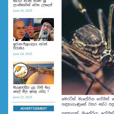
කටාර් සිටින සියළු ශ්‍රී
ලාංකිකයින් වෙත උපදෙස්
June 24, 2025
ඉරාන-ඊශ්‍රායලය සටන්
විරාමය
June 24, 2025
මැදපෙරදිග යුද ගිනි මැද
තෙල් මිල ඉහළ යයිද ?
June 22, 2025
මෙරටින් මැලේරියා රෝගීන් 
හඳුනාගැණුනේ වසර 4ක්ට පසු
ADVERTISEMENT
හඳුනාගත් මැලේරියා රෝගීන්