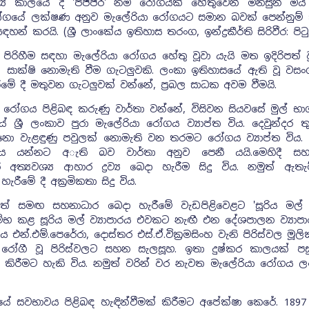
්‍ය කාලයේ දී 'පජ්ජර' නම් රෝගයක් හේතුවෙන් මිනිසුන් මි
ෝගයේ ලක්ෂණ අනුව මැලේරියා රෝගයට සමාන බවක් පෙන්නුම
 සඳහන් කරයි. (ශ්‍රී ලාංකේය ඉතිහාස තරංග, ඉන්ද්‍රකීර්ති සිරිවීර: පිට
පිරිහීම සඳහා මැලේරියා රෝගය හේතු වූවා යැයි මත ඉදිරිපත් 
බල සාක්ෂි නොමැති වීම ගැටලුවකි. ලංකා ඉතිහාසයේ ඇති වූ ව
ීමේ දී මතුවන ගැටලුවක් වන්නේ, ප්‍රබල සාධක අවම වීමයි.
 රෝගය පිළිබඳ කරුණු වාර්තා වන්නේ, විසිවන සියවසේ මුල් භා
යේ ශ්‍රී ලංකාව පුරා මැලේරියා රෝගය ව්‍යාප්ත විය. දෙවුන්දර ත
 නො වැළඳුණු පවුලක් නොමැති වන තරමට රෝගය ව්‍යාප්ත විය.⁣ ම
ිය යන්නට අැති බව වාර්තා අනුව පෙනී යයි.මෙහිදී ස
ත්‍යවශ්‍ය ආහාර ද්‍රව්‍ය බෙදා හැරීම සිදු විය. නමුත් ඇතැම
හැරීමේ දී අක්‍රමිකතා සිදු විය.
යත් සමඟ සහනාධාර බෙදා හැරීමේ වැඩපිළිවෙළට 'සූරිය මල් ව්
ම්භ කළ සූරිය මල් ව්‍යාපාරය එවකට නැඟී එන දේශපාලන ව්‍යාපා
්ය එන්.එම්.පෙරේරා, දොස්තර එස්.ඒ.වික්‍රමසිංහ වැනි පිරිස්වල මූල
ේ රෝගී වූ පිරිස්වලට සහන සැලසූහ. ඉතා දුෂ්කර කාලයක් පස
කිරීමට හැකි විය. නමුත් වරින් වර නැවත මැලේරියා රෝගය ල
ේ සවභාවය පිළිබඳ හැඳින්වීමක් කිරීමට අපේක්ෂා කෙරේ. 1897