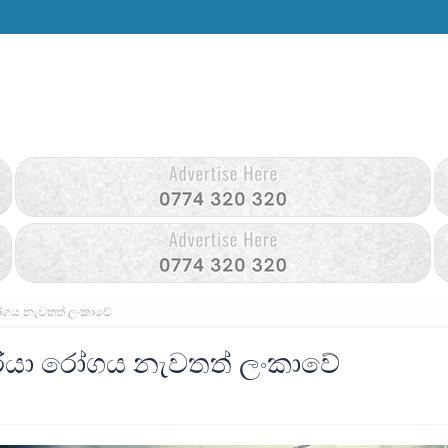
රෝගය නැවතත් ලංකාවේ
රියා රෝගය නැවතත් ලංකාවේ