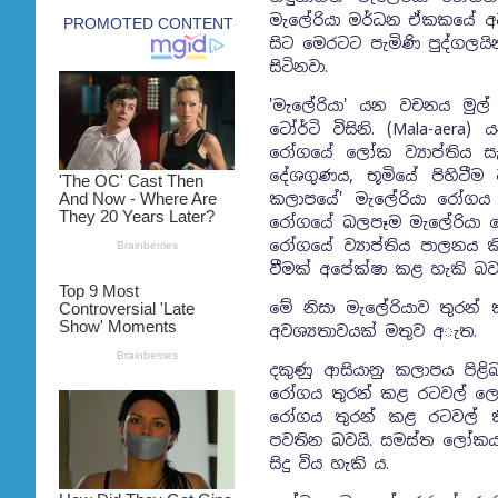
මැලේරියා මර්ධන ඒකකයේ අධ්‍
සිට මෙරටට පැමිණි පුද්ගලයි
සිටිනවා.
'මැලේරියා' යන වචනය මුල් 
ටෝර්ටි විසිනි. (Mala-ae
රෝගයේ ලෝක ව්‍යාප්තිය සැළ
දේශගුණය, භූමියේ පිහිටීම
කලාපයේ' මැලේරියා රෝගය 
රෝගයේ බලපෑම මැලේරියා රෝ
රෝගයේ ව්‍යාප්තිය පාලනය
වීමක් අපේක්ෂා කළ හැකි බ
මේ නිසා මැලේරියාව තුරන්
අවශ්‍යතාවයක් මතුව අැත.
දකුණු ආසියානු කලාපය පිළිබ
රෝගය තුරන් කළ රටවල් ලෙස 
රෝගය තුරන් කළ රටවල් ක
පවතින බවයි. සමස්ත ලෝකය ම
සිදු විය හැකි ය.