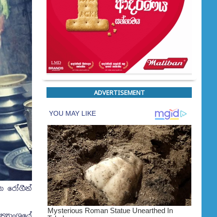
ADVERTISEMENT
ා රෝගීන්
්‍යාංශයේ