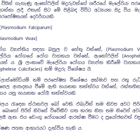
් විසින් ගැහැණු ඇනෝෆිලිස් මදුරුවන්ගේ ශරීරයේ මැලේරියා පර
න්නා ලදී. එතැන් සිට මේ පිළිබඳ විවිධ අධ්‍යයන සිදු විය. මැ
න පරපෝෂිතයන් දෙවර්ගයකි.
(Plasmodium Falciparum)
plasmodium Vivax)
ෝග ව්‍යාප්තිය සඳහා බහුල ව හේතු වන්නේ, (Plasmodium Vi
ේරියා රෝගයේ රෝග වාහකයා වන්නේ, ඇනෝෆිලිස් (Anophel
යන් ය. ශ්‍රී ලංකාවේ මැලේරියා රෝගය ව්‍යාප්ත කිරීමේ වාහකය
phelese Culicifacies) නම් මදුරු විශේෂය යි.
් ප්ලාස්මෝඩියම් නම් පරපෝෂිත විශේෂය අක්මාව සහ රතු ර
 සෛල ආසාදනය වීමේ ඇති භයානක තත්ත්වය වන්නේ, රක්තහී
රෝගය යනු භයානක රෝගී තත්ත්වයකි.
ජලය රැඳෙන ස්ථානවල බෝ වෙති. එබැවින් තම නිවස අවට පිරිස
 බොහෝ පිරිස් නිවසේ විවේකීව ගත කරන නිසා තම නිවෙස් අවට ප
සැලසී ඇත. එය ඩෙංගු රෝගයෙන් ආරක්ෂා වීමට ද ප්‍රයෝජනවත් ව
ෂණ පහත ආකාරයට දැක්විය හැකි ය.