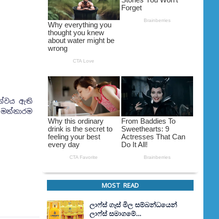
ත්වය ඇති
 මන්නාරම
MOST READ
ලාෆ්ස් ගෑස් මිල සම්බන්ධයෙන්
ලාෆ්ස් සමාගමේ