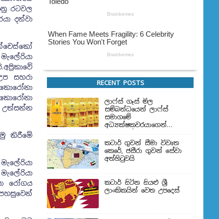
කානු රටවල
රයා දන්වා
න්චෙස්කෝ
මැලේරියා
්‍රිකාවේ
'උප සහරා
RECENT POSTS
ී කොරෝනා
් කොරෝනා
ලාෆ්ස් ගෑස් මිල
 උත්සන්න
සම්බන්ධයෙන් ලාෆ්ස්
සමාගමේ
අධ්‍යක්ෂකවරයාගෙන්
ප්‍රකාශයක්
ු කිරීමේ
කටාර් ගුවන් සීමා විවෘත
කෙරේ, ජසීරා ගුවන් සේවා
අත්හි‍ටුවයි
 මැලේරියා
මැලේරියා
කටාර් සිටින සියළු ශ්‍රී
යා රෝගය
ලාංකිකයින් වෙත උපදෙස්
පහසුවෙන්