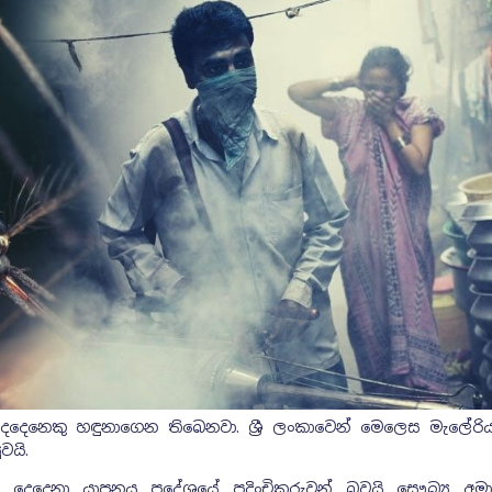
දෙදෙනෙකු හඳුනාගෙන තිබෙනවා. ශ්‍රී ලංකාවෙන් මෙලෙස මැලේරිය
වයි.
 දෙදෙනා යාපනය ප්‍රදේශයේ පදිංචිකරුවන් බවයි සෞඛ්‍ය අමාත