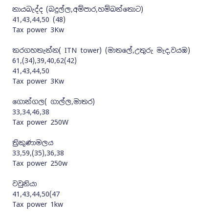
නායබැද්ද (බදුල්ල,අම්පාර,හම්බන්තොට)
41,43,44,50 (48)
Tax power 3Kw
කරගහතැන්න( ITN tower) (මාතලේ,උතුරු මැද,වයඹ)
61,(34),39,40,62(42)
41,43,44,50
Tax power 3Kw
ගොන්ගල( ගාල්ල,මාතර)
33,34,46,38
Tax power 250W
ත්‍රිකුණාමලය
33,59,(35),36,38
Tax power 250w
වවුනියා
41,43,44,50(47
Tax power 1kw