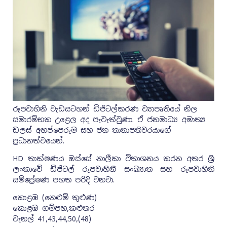
රූපවාහිනි වැඩසටහන් ඩිජිටල්කරණ ව්‍යාපෘතියේ නිල
සමාරම්භක උළෙල අද පැවැත්වුණා. ඒ ජනමාධ්‍ය අමාත්‍ය
ඩලස් අහප්පෙරුම සහ ජන තානාපතිවරයාගේ
ප්‍රධානත්වයෙන්.
HD තාක්ෂණය ඔස්සේ නාලීකා විකාශනය කරන අතර ශ්‍රී
ලංකාවේ ඩිජිටල් රූපවාහිනී සංඛ්‍යාත සහ රූපවාහිනි
සම්ප්‍රේෂණ පහත පරිදි වනවා.
කොළඹ (නෙළුම් කුළුණ)
කොළඹ ගම්පහ,කළුතර
චැනල් 41,43,44,50,(48)