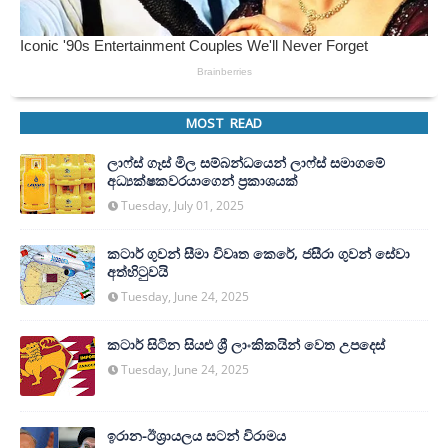
MOST READ
ලාෆ්ස් ගෑස් මිල සම්බන්ධයෙන් ලාෆ්ස් සමාගමේ
අධ්‍යක්ෂකවරයාගෙන් ප්‍රකාශයක්
Tuesday, July 01, 2025
කටාර් ගුවන් සීමා විවෘත කෙරේ, ජසීරා ගුවන් සේවා
අත්හි‍ටුවයි
Tuesday, June 24, 2025
කටාර් සිටින සියළු ශ්‍රී ලාංකිකයින් වෙත උපදෙස්
Tuesday, June 24, 2025
ඉරාන-ඊශ්‍රායලය සටන් විරාමය