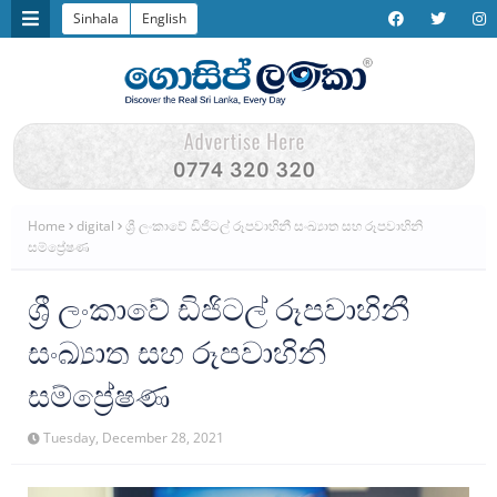
Sinhala
English
Home
digital
ශ්‍රී ලංකාවේ ඩිජිටල් රූපවාහිනී සංඛ්‍යාත සහ රූපවාහිනි
සම්ප්‍රේෂණ
ශ්‍රී ලංකාවේ ඩිජිටල් රූපවාහිනී
සංඛ්‍යාත සහ රූපවාහිනි
සම්ප්‍රේෂණ
Tuesday, December 28, 2021