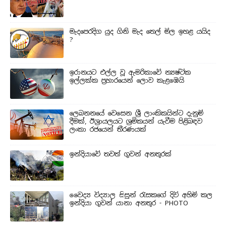
මැදපෙරදිග යුද ගිනි මැද තෙල් මිල ඉහළ යයිද
?
ඉරානයට එල්ල වූ ඇමරිකාවේ න්‍යෂ්ටික
ඉල්ලක්ක ප්‍රහාරයෙන් ලොව කැළඹෙයි
ලෙබනනයේ වෙසෙන ශ්‍රී ලාංකිකයින්ට දැනුම්
දීමක්, ඊශ්‍රායලයට ශ්‍රමිකයන් යැවීම පිළිබඳව
ලංකා රජයෙන් තීරණයක්
ඉන්දියාවේ තවත් ගුවන් අනතුරක්
වෛද්‍ය විද්‍යාල සිසුන් ‍රැසකගේ දිවි අහිමි කල
ඉන්දියා ගුවන් යානා අනතුර - PHOTO