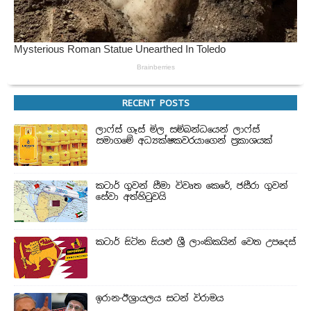
RECENT POSTS
ලාෆ්ස් ගෑස් මිල සම්බන්ධයෙන් ලාෆ්ස්
සමාගමේ අධ්‍යක්ෂකවරයාගෙන් ප්‍රකාශයක්
කටාර් ගුවන් සීමා විවෘත කෙරේ, ජසීරා ගුවන්
සේවා අත්හි‍ටුවයි
කටාර් සිටින සියළු ශ්‍රී ලාංකිකයින් වෙත උපදෙස්
ඉරාන-ඊශ්‍රායලය සටන් විරාමය