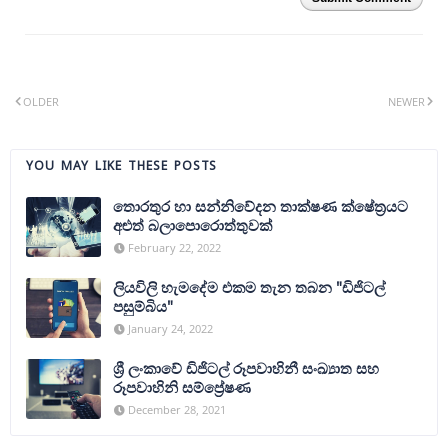
OLDER
NEWER
YOU MAY LIKE THESE POSTS
තොරතුර හා සන්නිවේදන තාක්ෂණ ක්ෂේත්‍රයට
අළුත් බලාපොරොත්තුවක්
February 22, 2022
ලියවිලි හැමදේම එකම තැන තබන "ඩිජිටල්
පසුම්බිය"
January 24, 2022
ශ්‍රී ලංකාවේ ඩිජිටල් රූපවාහිනී සංඛ්‍යාත සහ
රූපවාහිනි සම්ප්‍රේෂණ
December 28, 2021