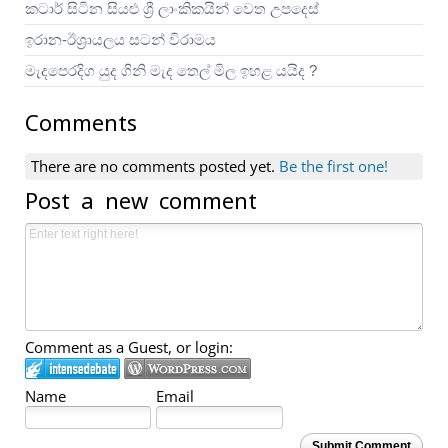
කටාර් සිටින සියළු ශ්‍රී ලාංකිකයින් වෙත උපදෙස්
ඉරාන-ඊශ්‍රායලය සටන් විරාමය
මැදපෙරදිග යුද ගිනි මැද තෙල් මිල ඉහළ යයිද ?
Comments
There are no comments posted yet.
Be the first one!
Post a new comment
Comment as a Guest, or login:
Name
Email
Submit Comment