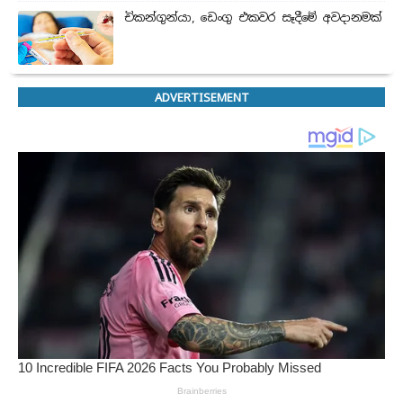
චිකන්ගුන්යා, ඩෙංගු එකවර සෑදීමේ අවදානමක්
ADVERTISEMENT