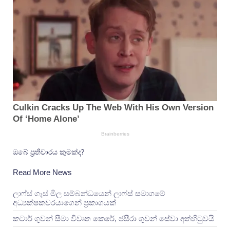
ඔබේ ප්‍රතිචාරය කුමක්ද?
Read More News
ලාෆ්ස් ගෑස් මිල සම්බන්ධයෙන් ලාෆ්ස් සමාගමේ
අධ්‍යක්ෂකවරයාගෙන් ප්‍රකාශයක්
කටාර් ගුවන් සීමා විවෘත කෙරේ, ජසීරා ගුවන් සේවා අත්හි‍ටුවයි