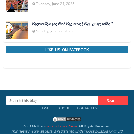
Tuesday, June 24, 2025
මැදපෙරදිග යුද ගිනි මැද තෙල් මිල ඉහළ යයිද ?
Sunday, June 22, 2025
LIKE US ON FACEBOOK
HOME
ABOUT
CONTACT US
© 2008-
2026
Gossip Lanka News
All Rights Reserved.
This news media website is registered under Gossip Lanka (Pvt) Ltd.