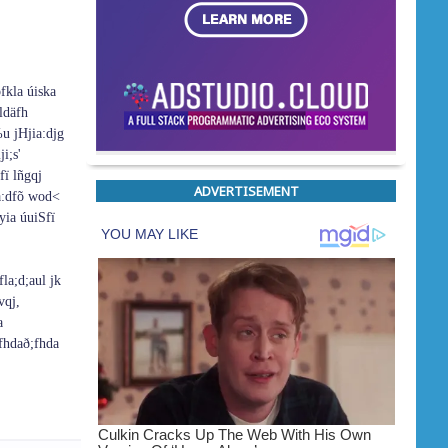
fkla úiska
fldäfh
u jHjia‌:djg
i;s'
fï lñgqj
ADVERTISEMENT
a‌:dfõ wod<
ia‌ úuiSfï
fla;d;aul jk
vqj,
a
sfhdað;fhda