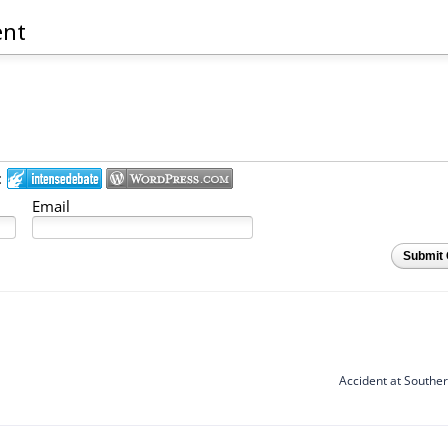
ent
:
Email
Submit
Accident at Southe