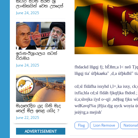
කටාර් සිටින සියළු ශ්‍රී
ලාංකිකයින් වෙත උපදෙස්
June 24, 2025
ඉරාන-ඊශ්‍රායලය සටන්
විරාමය
June 24, 2025
fhdackd lñgqj fj; bÈßm;a l< neõ Tjqy
lñgqj tia‌' úfþkaøka" ,d,a úfþkdhl" t
cd;sl fldäfha isxyhd i,l=‚ka isxy, ck;
ixfla;hla‌ cd;sl fldäh fjkqfjka fhdo
ú;a;slrejka i|yd o~qjï ,nd§ug fjku wêl
මැදපෙරදිග යුද ගිනි මැද
wdKa‌vql%u jHjia‌:djg uyck woyia‌ ú
තෙල් මිල ඉහළ යයිද ?
jeäÿrg;a mejish'
June 22, 2025
Flag
Lion Remove
National
ADVERTISEMENT