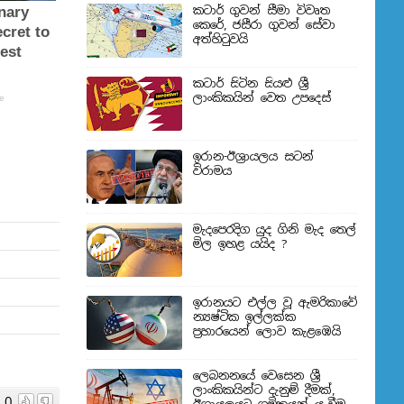
කටාර් ගුවන් සීමා විවෘත
කෙරේ, ජසීරා ගුවන් සේවා
අත්හි‍ටුවයි
කටාර් සිටින සියළු ශ්‍රී
ලාංකිකයින් වෙත උපදෙස්
ඉරාන-ඊශ්‍රායලය සටන්
විරාමය
මැදපෙරදිග යුද ගිනි මැද තෙල්
මිල ඉහළ යයිද ?
ඉරානයට එල්ල වූ ඇමරිකාවේ
න්‍යෂ්ටික ඉල්ලක්ක
ප්‍රහාරයෙන් ලොව කැළඹෙයි
ලෙබනනයේ වෙසෙන ශ්‍රී
ලාංකිකයින්ට දැනුම් දීමක්,
0