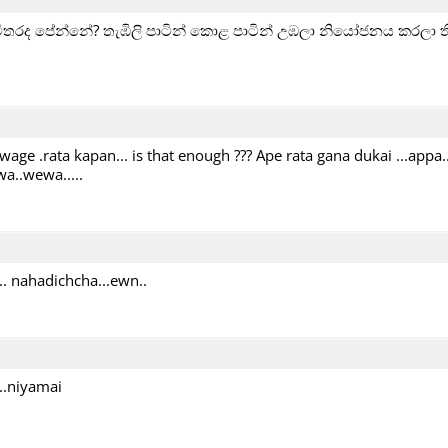
ිතරද පේන්නේ? තැඹිලි පාටින් කොළ පාටින් උඹලා නියෝජනය කරලා 
wage .rata kapan... is that enough ??? Ape rata gana dukai ...appa.
a..wewa.....
.. nahadichcha...ewn..
..niyamai