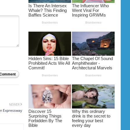
 Comment
NEWER
rn Expressway