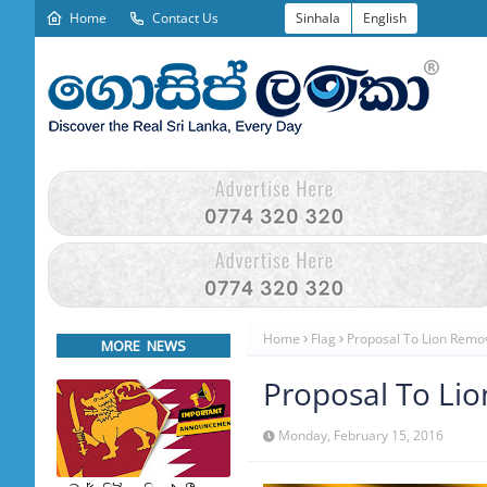
Home
Contact Us
Sinhala
English
Home
Flag
Proposal To Lion Remov
MORE NEWS
Proposal To Lio
Monday, February 15, 2016