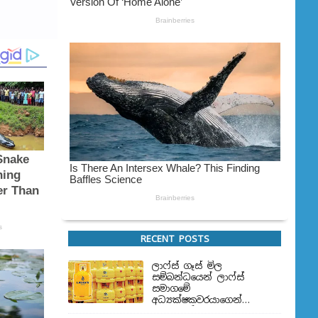
RECENT POSTS
ලාෆ්ස් ගෑස් මිල
සම්බන්ධයෙන් ලාෆ්ස්
සමාගමේ
අධ්‍යක්ෂකවරයාගෙන්
ප්‍රකාශයක්