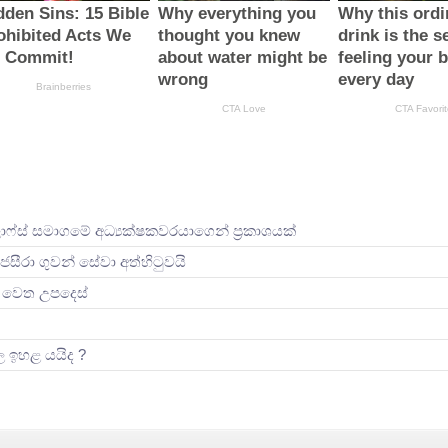
ලාෆ්ස් සමාගමේ අධ්‍යක්ෂකවරයාගෙන් ප්‍රකාශයක්
ජසීරා ගුවන් සේවා අත්හි‍ටුවයි
ින් වෙත උපදෙස්
ිල ඉහළ යයිද ?