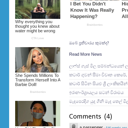
ඔබේ ප්‍රතිචාරය කුමක්ද?
Read More News
ලාෆ්ස් ගෑස් මිල සම්බන්ධයෙන් 
කටාර් ගුවන් සීමා විවෘත කෙරේ, 
කටාර් සිටින සියළු ශ්‍රී ලාංකිකය
ඉරාන-ඊශ්‍රායලය සටන් විරාමය
මැදපෙරදිග යුද ගිනි මැද තෙල් ම
Comments
(
4
)
a passenger
·
546 weeks ago