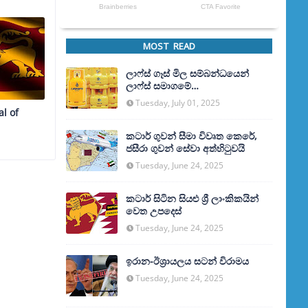
MOST READ
ලාෆ්ස් ගෑස් මිල සම්බන්ධයෙන්
ලාෆ්ස් සමාගමේ
අධ්‍යක්ෂකවරයාගෙන් ප්‍රකාශයක්
Tuesday, July 01, 2025
l of
කටාර් ගුවන් සීමා විවෘත කෙරේ,
ජසීරා ගුවන් සේවා අත්හි‍ටුවයි
Tuesday, June 24, 2025
කටාර් සිටින සියළු ශ්‍රී ලාංකිකයින්
වෙත උපදෙස්
Tuesday, June 24, 2025
ඉරාන-ඊශ්‍රායලය සටන් විරාමය
Tuesday, June 24, 2025