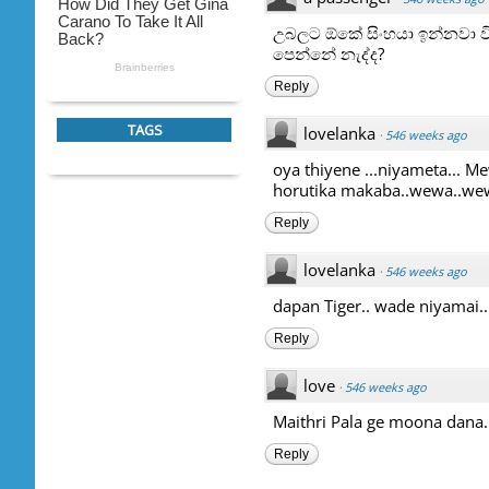
උබලට ඕකේ සිංහයා ඉන්නවා ව
පෙන්නේ නැද්ද?
Reply
TAGS
lovelanka
·
546 weeks ago
oya thiyene ...niyameta... Me
horutika makaba..wewa..wew
Reply
lovelanka
·
546 weeks ago
dapan Tiger.. wade niyamai..
Reply
love
·
546 weeks ago
Maithri Pala ge moona dana.
Reply