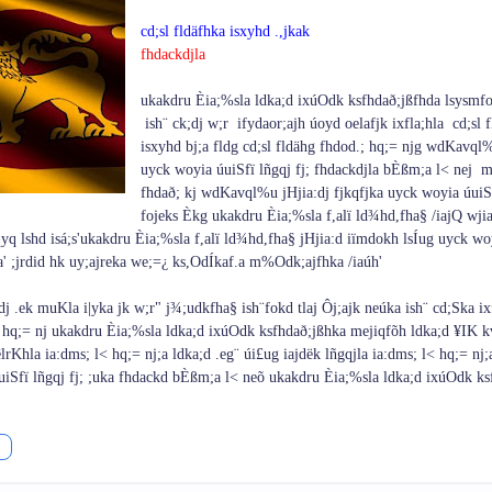
cd;sl fldäfhka isxyhd .,jkak
fhdackdjla‌
ukakdru Èia‌;%sla‌ ldka;d ixúOdk ksfhdað;jßfhda lsysmfo
ish¨‍ ck;dj w;r ifydaor;ajh úoyd oela‌fjk ixfla;hla‌ cd;sl 
isxyhd bj;a fldg cd;sl fldähg fhdod.; hq;= njg wdKa‌vql%
uyck woyia‌ úuiSfï lñgqj fj; fhdackdjla‌ bÈßm;a l< nej mj
fhdað; kj wdKa‌vql%u jHjia‌:dj fjkqfjka uyck woyia‌ úuiS
fojeks Èkg ukakdru Èia‌;%sla‌ f,alï ld¾hd,fha§ /ia‌jQ wji
q lshd isá;s'ukakdru Èia‌;%sla‌ f,alï ld¾hd,fha§ jHjia‌:d iïmdokh lsÍug uyck woy
ia‌' ;jrdid hk uy;ajreka we;=¿ ks,OdÍkaf.a m%Odk;ajfhka /ia‌úh'
dj .ek muKla‌ i|yka jk w;r" j¾;udkfha§ ish¨‍fokd tla‌j Ôj;ajk neúka ish¨‍ cd;Ska ix
d.; hq;= nj ukakdru Èia‌;%sla‌ ldka;d ixúOdk ksfhdað;jßhka mejiqfõh ldka;d ¥IK k
rKhla‌ ia‌:dms; l< hq;= nj;a ldka;d .eg¨‍ úi£ug ia‌jdëk lñgqjla‌ ia‌:dms; l< hq;= nj;
uiSfï lñgqj fj; ;uka fhdackd bÈßm;a l< neõ ukakdru Èia‌;%sla‌ ldka;d ixúOdk k