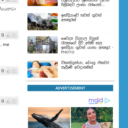
ඊශ්‍රායලයට ශ්‍රමිකයන් යැවීම
පිළිබඳව ලංකා රජයෙන්
තියෙනවා
තීරණයක්
ඉන්දියාවේ තවත් ගුවන්
අනතුරක්
0
වෛද්‍ය විද්‍යාල සිසුන්
‍රැසකගේ දිවි අහිමි කල
.. me
ඉන්දියා ගුවන් යානා අනතුර -
PHOTO
චිකන්ගුන්යා, ඩෙංගු එකවර
සෑදීමේ අවදානමක්
0
ADVERTISEMENT
0