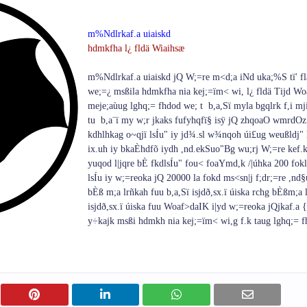
m%Ndlrkaf.a uia‌iskd
hdmkfha l¿ fldä Wia‌ihsæ
m%Ndlrkaf.a uia‌iskd jQ W;=re m<d;a iNd uka;%S tï' fla'
we;=¿ msßila‌ hdmkfha nia‌ kej;=ïm< wi, l¿ fldä Tijd Wo
meje;aùug lghq;= fhdod we; t b,a,Sï myla‌ bgqlrk f,i mj
tu b,a¨‍ï my w;r jkaks fufyhqfï§ isÿ jQ zhqoaO wmrdOz
kdhlhkag o~qjï lsÍu" iy jd¾.sl w¾nqoh úi£ug weußldj"
ix.uh iy bkaÈhdfõ iydh ,nd.ekSuo"Bg wu;rj W;=re kef.ky
yuqod l|jqre bÈ fkdlsÍu" fou< foaYmd,k /|úhka 200 fokl
lsÍu iy w;=reoka jQ 20000 la‌ fokd ms<sn|j f;dr;=re ,nd
bÈß m;a lrñkah fuu b,a,Sï isjdð,sx.ï úiska rchg bÈßm;a lr
isjdð,sx.ï úiska fuu Woaf>daIK i|yd w;=reoka jQjkaf.a 
y÷kajk msßi hdmkh nia‌ kej;=ïm< wi,g f.k taug lghq;= fh