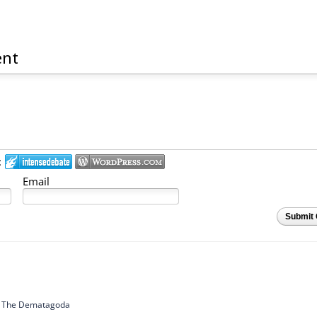
ent
:
Email
Submit
f The Dematagoda