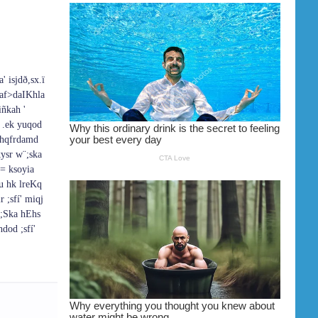
 isjdð,sx.ï
af>daIKhla‌
iñkah '
 .ek yuqod
 hqfrdamd
sr w¨‍;ska
= ksoyia‌
§u hk lreKq
 ;sfí' miqj
{;Ska hEhs
dod ;sfí'