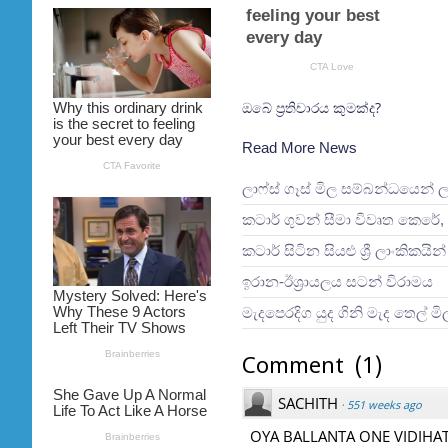
ඔබේ ප්‍රතිචාරය කුමක්ද?
Read More News
ලාෆ්ස් ගෑස් මිල සම්බන්ධයෙන් 
කටාර් ගුවන් සීමා විවෘත කෙරේ, 
කටාර් සිටින සියළු ශ්‍රී ලාංකිකය
ඉරාන-ඊශ්‍රායලය සටන් විරාමය
මැදපෙරදිග යුද ගිනි මැද තෙල් ම
Comment
(
1
)
SACHITH
·
551 weeks ago
OYA BALLANTA ONE VIDIHA