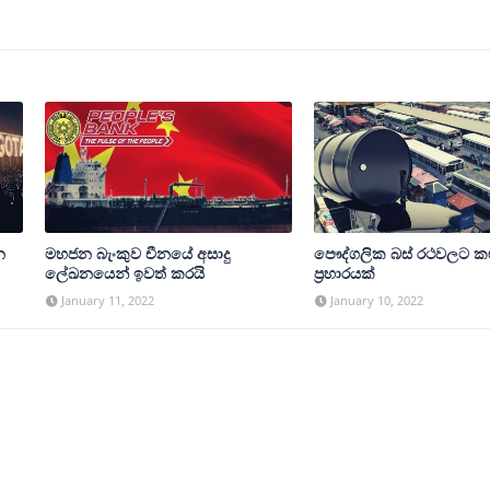
න
මහජන බැංකුව චීනයේ අසාදු
පෞද්ගලික බස් රථවලට ක
ලේඛනයෙන් ඉවත් කරයි
ප්‍රහාරයක්
January 11, 2022
January 10, 2022