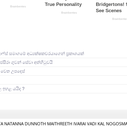
ලාෆ්ස් සමාගමේ අධ්‍යක්ෂකවරයාගෙන් ප්‍රකාශයක්
ජසීරා ගුවන් සේවා අත්හි‍ටුවයි
ින් වෙත උපදෙස්
ිල ඉහළ යයිද ?
TA NATANNA DUNNOTH MAITHREETH IVARAI VADI KAL NOGOSM