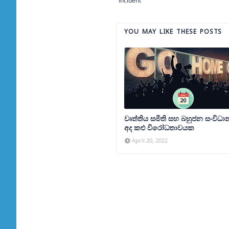
Incident
YOU MAY LIKE THESE POSTS
වෘත්තිය සමිති සහ බහුජන සංවිධා
අද කළු විරෝධතාවයක
April 20, 2022