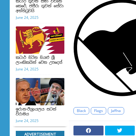
කටාර් ගුවන් සීමා විවෘත
කෙරේ, ජසීරා ගුවන් සේවා
අත්හි‍ටුවයි
June 24, 2025
කටාර් සිටින සියළු ශ්‍රී
ලාංකිකයින් වෙත උපදෙස්
June 24, 2025
ඉරාන-ඊශ්‍රායලය සටන්
Black
Flags
Jaffna
විරාමය
June 24, 2025
ADVERTISEMENT