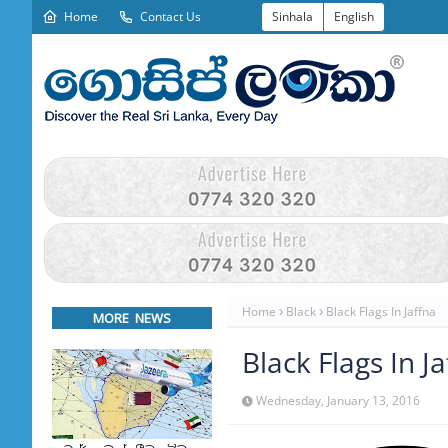
Home
Contact Us
Sinhala
English
Home
Black
Black Flags In Jaffna
MORE NEWS
Black Flags In J
Wednesday, January 13, 2016