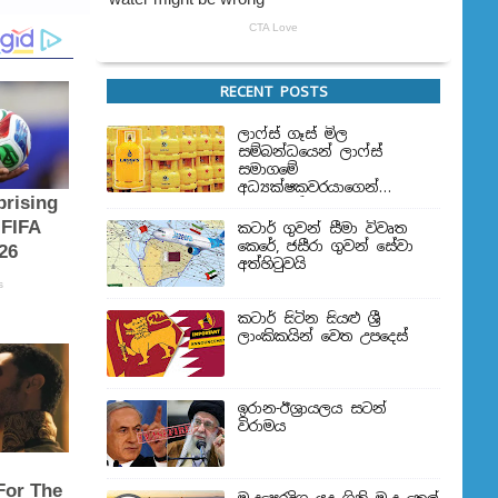
RECENT POSTS
ලාෆ්ස් ගෑස් මිල
සම්බන්ධයෙන් ලාෆ්ස්
සමාගමේ
අධ්‍යක්ෂකවරයාගෙන්
ප්‍රකාශයක්
කටාර් ගුවන් සීමා විවෘත
කෙරේ, ජසීරා ගුවන් සේවා
අත්හි‍ටුවයි
කටාර් සිටින සියළු ශ්‍රී
ලාංකිකයින් වෙත උපදෙස්
ඉරාන-ඊශ්‍රායලය සටන්
විරාමය