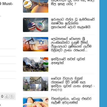
මැදපෙරදිග යුද ගිනි මැද තෙල්
මිල ඉහළ යයිද ?
ඉරානයට එල්ල වූ ඇමරිකාවේ
න්‍යෂ්ටික ඉල්ලක්ක
ප්‍රහාරයෙන් ලොව කැළඹෙයි
ලෙබනනයේ වෙසෙන ශ්‍රී
ලාංකිකයින්ට දැනුම් දීමක්,
ඊශ්‍රායලයට ශ්‍රමිකයන් යැවීම
පිළිබඳව ලංකා රජයෙන්
තීරණයක්
ඉන්දියාවේ තවත් ගුවන්
අනතුරක්
වෛද්‍ය විද්‍යාල සිසුන්
‍රැසකගේ දිවි අහිමි කල
ඉන්දියා ගුවන් යානා අනතුර -
PHOTO
0
චිකන්ගුන්යා, ඩෙංගු එකවර
සෑදීමේ අවදානමක්
A