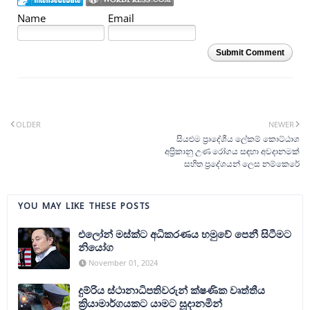
Name
Email
Submit Comment
OLDER
NEWER
සියළුම ප්‍රාදේශීය ලේකම් කොට්ඨාශ
අප්‍රිකානු උණ රෝගය සඳහා අවදානමක්
සහිත ප්‍රදේශයන් ලෙස නම්කෙරේ
YOU MAY LIKE THESE POSTS
එලෝන් මස්ක්ට අධිකරණය හමුවේ පෙනී සිටීමට
නියෝග
November 01, 2024
දුම්රිය ස්ථානාධිපතිවරුන් ක්ෂණික වෘත්තීය
ක්‍රියාමාර්ගයකට යාමට සූදානමින්