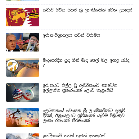
කටාර් සිටින සියළු ශ්‍රී ලාංකිකයින් වෙත උපදෙස්
ඉරාන-ඊශ්‍රායලය සටන් විරාමය
මැදපෙරදිග යුද ගිනි මැද තෙල් මිල ඉහළ යයිද
?
ඉරානයට එල්ල වූ ඇමරිකාවේ න්‍යෂ්ටික
ඉල්ලක්ක ප්‍රහාරයෙන් ලොව කැළඹෙයි
ලෙබනනයේ වෙසෙන ශ්‍රී ලාංකිකයින්ට දැනුම්
දීමක්, ඊශ්‍රායලයට ශ්‍රමිකයන් යැවීම පිළිබඳව
ලංකා රජයෙන් තීරණයක්
ඉන්දියාවේ තවත් ගුවන් අනතුරක්