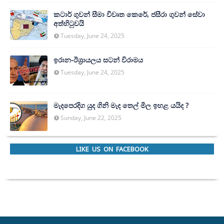
කටාර් ගුවන් සීමා විවෘත කෙරේ, ජසීරා ගුවන් සේවා
අත්හි‍ටුවයි
Tuesday, June 24, 2025
ඉරාන-ඊශ්‍රායලය සටන් විරාමය
Tuesday, June 24, 2025
මැදපෙරදිග යුද ගිනි මැද තෙල් මිල ඉහළ යයිද ?
Sunday, June 22, 2025
LIKE US ON FACEBOOK