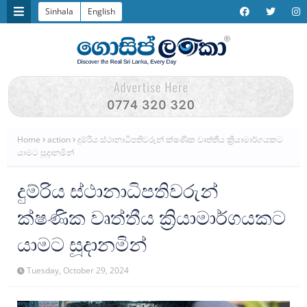
Sinhala
English
Home
action
දුම්රිය ස්ථානාධිපතිවරුන් ක්ෂණික වෘත්තීය ක්‍රියාමාර්ගයකට
යාමට සූදානමින්
දුම්රිය ස්ථානාධිපතිවරුන්
ක්ෂණික වෘත්තීය ක්‍රියාමාර්ගයකට
යාමට සූදානමින්
Tuesday, October 29, 2024