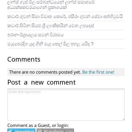
ලාෆ්ස් ගෑස් මිල සම්බන්ධයෙන් ලාෆ්ස් සමාගමේ
අධ්‍යක්ෂකවරයාගෙන් ප්‍රකාශයක්
කටාර් ගුවන් සීමා විවෘත කෙරේ, ජසීරා ගුවන් සේවා අත්හි‍ටුවයි
කටාර් සිටින සියළු ශ්‍රී ලාංකිකයින් වෙත උපදෙස්
ඉරාන-ඊශ්‍රායලය සටන් විරාමය
මැදපෙරදිග යුද ගිනි මැද තෙල් මිල ඉහළ යයිද ?
Comments
There are no comments posted yet.
Be the first one!
Post a new comment
Comment as a Guest, or login: