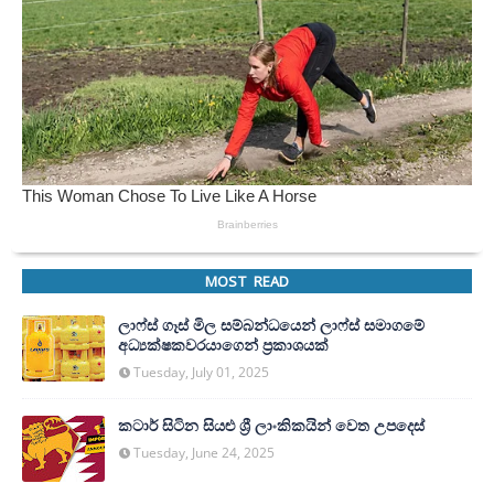
MOST READ
ලාෆ්ස් ගෑස් මිල සම්බන්ධයෙන් ලාෆ්ස් සමාගමේ
අධ්‍යක්ෂකවරයාගෙන් ප්‍රකාශයක්
Tuesday, July 01, 2025
කටාර් සිටින සියළු ශ්‍රී ලාංකිකයින් වෙත උපදෙස්
Tuesday, June 24, 2025