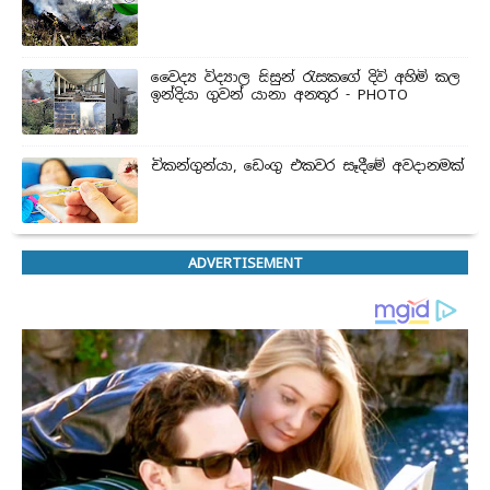
වෛද්‍ය විද්‍යාල සිසුන් ‍රැසකගේ දිවි අහිමි කල
ඉන්දියා ගුවන් යානා අනතුර - PHOTO
චිකන්ගුන්යා, ඩෙංගු එකවර සෑදීමේ අවදානමක්
ADVERTISEMENT