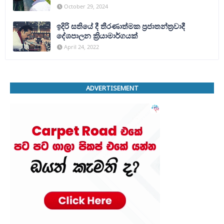
October 29, 2024
ඉදිරි සතියේ දී තීරණාත්මක ප්‍රජාතන්ත්‍රවාදී
දේශපාලන ක්‍රියාමාර්ගයක්
April 24, 2022
ADVERTISEMENT