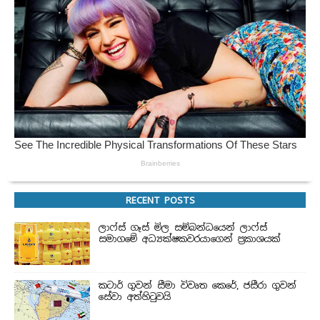
RECENT POSTS
ලාෆ්ස් ගෑස් මිල සම්බන්ධයෙන් ලාෆ්ස්
සමාගමේ අධ්‍යක්ෂකවරයාගෙන් ප්‍රකාශයක්
කටාර් ගුවන් සීමා විවෘත කෙරේ, ජසීරා ගුවන්
සේවා අත්හි‍ටුවයි