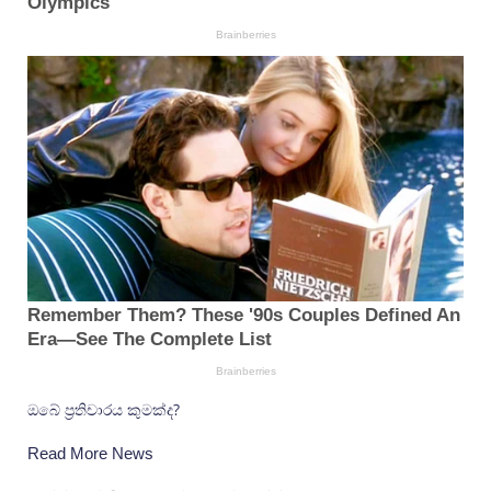
ඔබේ ප්‍රතිචාරය කුමක්ද?
Read More News