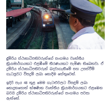
දු
ම්රිය ස්ථානාධිපතිවරුන්ගේ සංගමය වෘත්තීය
ක්‍රියාමාර්ගයකට එළඹීමේ තීරණයකට පැමිණ තිබෙනවා. ඒ
දුම්රිය ස්ථානාධිපතිවරුන් බදවාගැනීමේ සහ උසස්වීම්
ගැටලුවට විසදුම් ලබා නොදීම හේතුවෙන්.
ඉදිරි පැය 48 තුළ මෙම ගැටළුවලට විසඳුම් ලබා
නොදුනහොත් ක්ෂණික වෘත්තීය ක්‍රියාමාර්ගයකට එළඹෙන
බවයි දුම්රිය ස්ථානාධිපතිවරුන්ගේ සංගමය පවසා
ඇත්තේ.