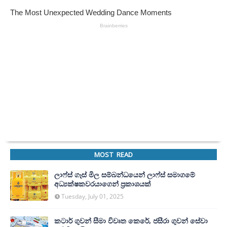
MOST READ
ලාෆ්ස් ගෑස් මිල සම්බන්ධයෙන් ලාෆ්ස් සමාගමේ
අධ්‍යක්ෂකවරයාගෙන් ප්‍රකාශයක්
Tuesday, July 01, 2025
කටාර් ගුවන් සීමා විවෘත කෙරේ, ජසීරා ගුවන් සේවා