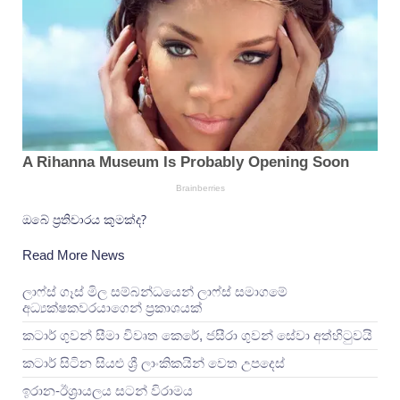
ඔබේ ප්‍රතිචාරය කුමක්ද?
Read More News
ලාෆ්ස් ගෑස් මිල සම්බන්ධයෙන් ලාෆ්ස් සමාගමේ
අධ්‍යක්ෂකවරයාගෙන් ප්‍රකාශයක්
කටාර් ගුවන් සීමා විවෘත කෙරේ, ජසීරා ගුවන් සේවා අත්හි‍ටුවයි
කටාර් සිටින සියළු ශ්‍රී ලාංකිකයින් වෙත උපදෙස්
ඉරාන-ඊශ්‍රායලය සටන් විරාමය