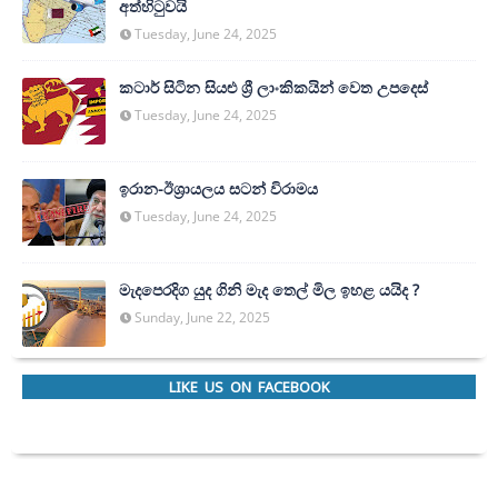
අත්හි‍ටුවයි
Tuesday, June 24, 2025
කටාර් සිටින සියළු ශ්‍රී ලාංකිකයින් වෙත උපදෙස්
Tuesday, June 24, 2025
ඉරාන-ඊශ්‍රායලය සටන් විරාමය
Tuesday, June 24, 2025
මැදපෙරදිග යුද ගිනි මැද තෙල් මිල ඉහළ යයිද ?
Sunday, June 22, 2025
LIKE US ON FACEBOOK