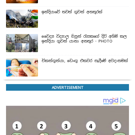
ඉන්දියාවේ තවත් ගුවන් අනතුරක්
වෛද්‍ය විද්‍යාල සිසුන් ‍රැසකගේ දිවි අහිමි කල
ඉන්දියා ගුවන් යානා අනතුර - PHOTO
චිකන්ගුන්යා, ඩෙංගු එකවර සෑදීමේ අවදානමක්
ADVERTISEMENT