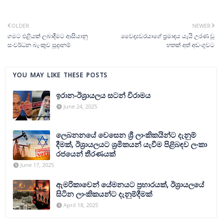
OLDER
NEWER
ගමට එළියක් ලබාදීමට ආසියානු
වෛද්‍යවරයාගේ ප්‍රමාදය යැයි උරණ වූ
සංවර්ධන බැංකුව සූදානම්
හතක් අත් අඩංගුවට
YOU MAY LIKE THESE POSTS
ඉරාන-ඊශ්‍රායලය සටන් විරාමය
June 24, 2025
ලෙබනනයේ වෙසෙන ශ්‍රී ලාංකිකයින්ට දැනුම්
දීමක්, ඊශ්‍රායලයට ශ්‍රමිකයන් යැවීම පිළිබඳව ලංකා
රජයෙන් තීරණයක්
June 17, 2025
ඇමරිකාවෙන් යේමනයට ප්‍රහාරයක්, ඊශ්‍රායලයේ
සිටින ලාංකිකයන්ට දැනුම්දීමක්
April 18, 2025