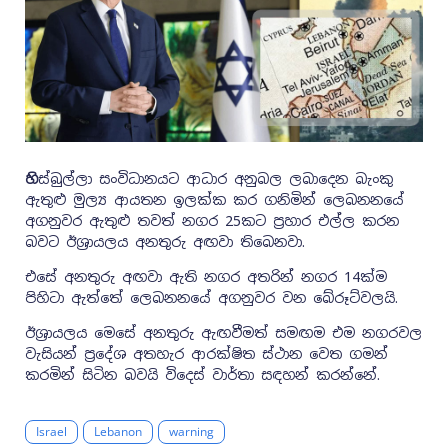
හි
ස්බුල්ලා සංවිධානයට ආධාර අනුබල ලබාදෙන බැංකු
ඇතුළු මුල්‍ය ආයතන ඉලක්ක කර ගනිමින් ලෙබනනයේ
අගනුවර ඇතුළු තවත් නගර 25කට ප්‍රහාර එල්ල කරන
බවට ඊශ්‍රායලය අනතුරු අඟවා තිබෙනවා.
එසේ අනතුරු අඟවා ඇති නගර අතරින් නගර 14ක්ම
පිහිටා ඇත්තේ ලෙබනනයේ අගනුවර වන බේරූට්වලයි.
ඊශ්‍රායලය මෙසේ අනතුරු ඇඟවීමත් සමඟම එම නගරවල
වැසියන් ප්‍රදේශ අතහැර ආරක්ෂිත ස්ථාන වෙත ගමන්
කරමින් සිටින බවයි විදෙස් වාර්තා සඳහන් කරන්නේ.
Israel
Lebanon
warning