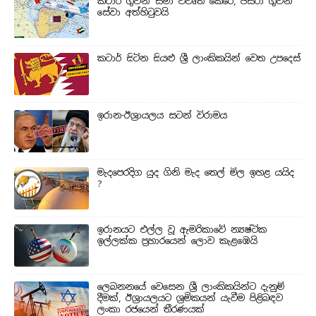
කටාර් ගුවන් සීමා විවෘත කෙරේ, ජසීරා ගුවන්
සේවා අත්හි‍ටුවයි
කටාර් සිටින සියළු ශ්‍රී ලාංකිකයින් වෙත උපදෙස්
ඉරාන-ඊශ්‍රායලය සටන් විරාමය
මැදපෙරදිග යුද ගිනි මැද තෙල් මිල ඉහළ යයිද
?
ඉරානයට එල්ල වූ ඇමරිකාවේ න්‍යෂ්ටික
ඉල්ලක්ක ප්‍රහාරයෙන් ලොව කැළඹෙයි
ලෙබනනයේ වෙසෙන ශ්‍රී ලාංකිකයින්ට දැනුම්
දීමක්, ඊශ්‍රායලයට ශ්‍රමිකයන් යැවීම පිළිබඳව
ලංකා රජයෙන් තීරණයක්