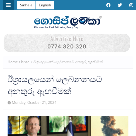
Sinhala
English
Home
Israel
ඊශ්‍රායලයෙන් ලෙබනනයට අනතුරු ඇඟවීමක්
ඊශ්‍රායලයෙන් ලෙබනනයට
අනතුරු ඇඟවීමක්
Monday, October 21, 2024