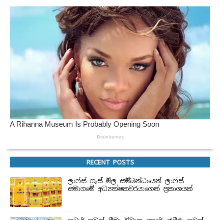
RECENT POSTS
ලාෆ්ස් ගෑස් මිල සම්බන්ධයෙන් ලාෆ්ස්
සමාගමේ අධ්‍යක්ෂකවරයාගෙන් ප්‍රකාශයක්