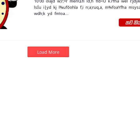
10'00 olajd w;r;=r meñŒfï ld,h fld<U k.rfha wêl r:jd
lsÍu i|yd kj l%ufõohla f,i n;a;ruq,a, m%foaYfha msys
wdh;k yd fm!oa…
තව කිය
Load More