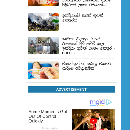
ඊශ්‍රායලයට ශ්‍රමිකයන් යැවීම
පිළිබඳව ලංකා රජයෙන්
තීරණයක්
ඉන්දියාවේ තවත් ගුවන්
අනතුරක්
වෛද්‍ය විද්‍යාල සිසුන්
‍රැසකගේ දිවි අහිමි කල
ඉන්දියා ගුවන් යානා අනතුර -
PHOTO
චිකන්ගුන්යා, ඩෙංගු එකවර
සෑදීමේ අවදානමක්
ADVERTISEMENT