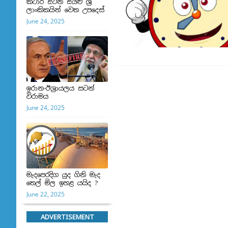
කටාර් සිටින සියළු ශ්‍රී
ලාංකිකයින් වෙත උපදෙස්
June 24, 2025
ඉරාන-ඊශ්‍රායලය සටන්
විරාමය
June 24, 2025
මැදපෙරදිග යුද ගිනි මැද
තෙල් මිල ඉහළ යයිද ?
June 22, 2025
ADVERTISEMENT