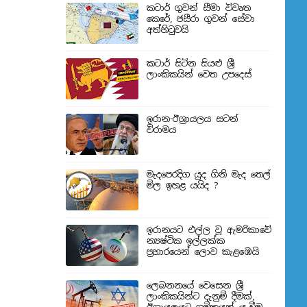
කටාර් ගුවන් සීමා විවෘත
කෙරේ, ජසීරා ගුවන් සේවා
අත්හි‍ටුවයි
කටාර් සිටින සියළු ශ්‍රී
ලාංකිකයින් වෙත උපදෙස්
ඉරාන-ඊශ්‍රායලය සටන්
විරාමය
මැදපෙරදිග යුද ගිනි මැද තෙල්
මිල ඉහළ යයිද ?
ඉරානයට එල්ල වූ ඇමරිකාවේ
න්‍යෂ්ටික ඉල්ලක්ක
ප්‍රහාරයෙන් ලොව කැළඹෙයි
ලෙබනනයේ වෙසෙන ශ්‍රී
ලාංකිකයින්ට දැනුම් දීමක්,