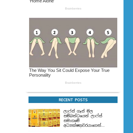
RECENT POSTS
ලාෆ්ස් ගෑස් මිල
සම්බන්ධයෙන් ලාෆ්ස්
සමාගමේ
අධ්‍යක්ෂකවරයාගෙන්
ප්‍රකාශයක්