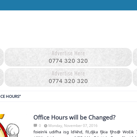
ICE HOURS
Office Hours will be Changed?
0
Monday, November 07, 2016
foieïn¾ udifha isg ld¾hd, fõ,djka fjkia fjhs@ WoEik 