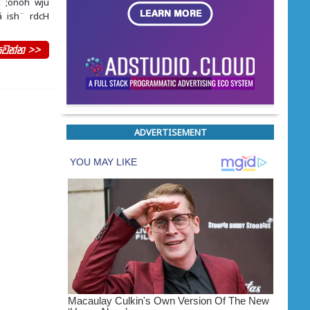
yk ;onoh wju
á ish¨‍ rdcH
වන්න >>
ADVERTISEMENT